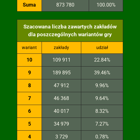
Suma
873 780
100.00%
Szacowana liczba zawartych zakładów
dla poszczególnych wariantów gry
wariant
zakłady
udział
10
109 911
22.84%
9
189 895
39.46%
8
47 912
9.96%
7
46 368
9.64%
6
40 017
8.32%
5
34 979
7.27%
4
3 729
0.78%