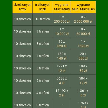
skreślonych
trafionych
wygrane
wygrane
liczb
liczb
Multi Multi
Multi Multi Plus
0 x
0 x
10 skreśleń
10 trafień
250 000 zł
2 500 000 zł
1 x
0 x
10 skreśleń
9 trafień
10 000 zł
50 000 zł
15 x
1 x
10 skreśleń
8 trafień
520 zł
1520 zł
182 x
20 x
10 skreśleń
7 trafień
140 zł
380 zł
1271 x
189 x
10 skreśleń
6 trafień
12 zł
36 zł
5633 x
584 x
10 skreśleń
5 trafień
4 zł
12 zł
16 192 x
1361 x
10 skreśleń
4 trafień
2 zł
6 zł
1769 x
10 skreśleń
3 trafień
-
4 zł