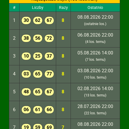
#
Liczby
Razy
Ostatnio
08.08.2026 22:00
1
30
62
67
8
(ostatnie los.)
06.08.2026 22:00
2
38
56
72
8
(4 los. temu)
05.08.2026 14:00
3
10
25
37
8
(7 los. temu)
03.08.2026 22:00
4
03
65
77
8
(10 los. temu)
02.08.2026 14:00
5
48
65
67
8
(13 los. temu)
28.07.2026 22:00
6
06
61
66
8
(22 los. temu)
08.08.2026 22:00
7
19
59
69
7