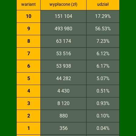
wariant
wypłacone (zł)
udział
10
151 104
17.29%
9
493 980
56.53%
8
63 174
7.23%
7
53 516
6.12%
6
53 938
6.17%
5
44 282
5.07%
4
4 430
0.51%
3
8 120
0.93%
2
880
0.10%
1
356
0.04%