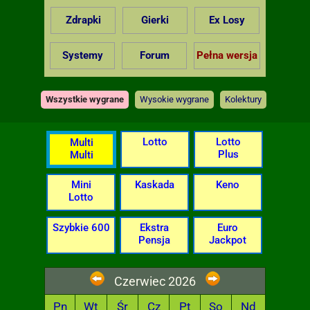
Zdrapki
Gierki
Ex Losy
Systemy
Forum
Pełna wersja
Wszystkie wygrane
Wysokie wygrane
Kolektury
Lotto
Lotto
Multi
Plus
Multi
Mini
Kaskada
Keno
Lotto
Szybkie 600
Ekstra
Euro
Pensja
Jackpot
Czerwiec 2026
Pn
Wt
Śr
Cz
Pt
So
Nd