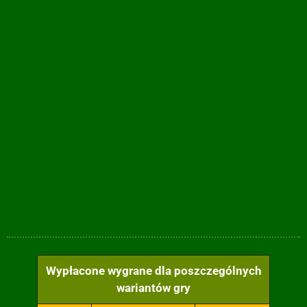
Wypłacone wygrane dla poszczególnych
wariantów gry