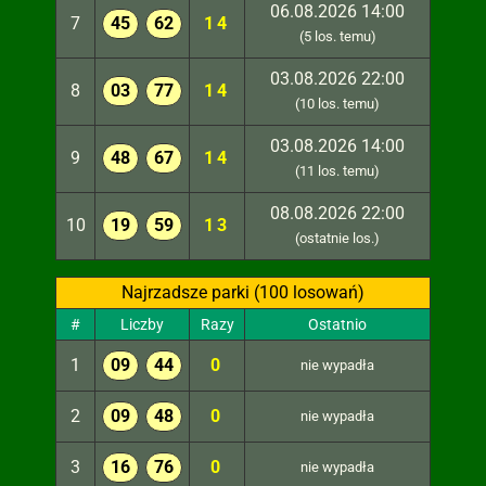
06.08.2026 14:00
7
45
62
14
(5 los. temu)
03.08.2026 22:00
8
03
77
14
(10 los. temu)
03.08.2026 14:00
9
48
67
14
(11 los. temu)
08.08.2026 22:00
10
19
59
13
(ostatnie los.)
Najrzadsze parki (100 losowań)
#
Liczby
Razy
Ostatnio
1
09
44
0
nie wypadła
2
09
48
0
nie wypadła
3
16
76
0
nie wypadła