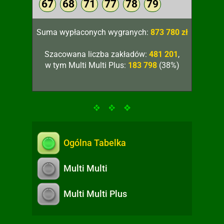
67
68
71
77
78
79
Suma wypłaconych wygranych:
873 780 zł
Szacowana liczba zakładów:
481 201
,
w tym Multi Multi Plus:
183 798
(38%)
Ogólna Tabelka
Multi Multi
Multi Multi Plus