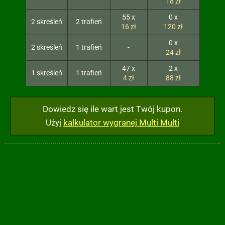
18 zł
55 x
0 x
2 skreśleń
2 trafień
16 zł
120 zł
0 x
2 skreśleń
1 trafień
-
24 zł
47 x
2 x
1 skreśleń
1 trafień
4 zł
88 zł
Dowiedz się ile wart jest Twój kupon.
Użyj
kalkulator wygranej Multi Multi