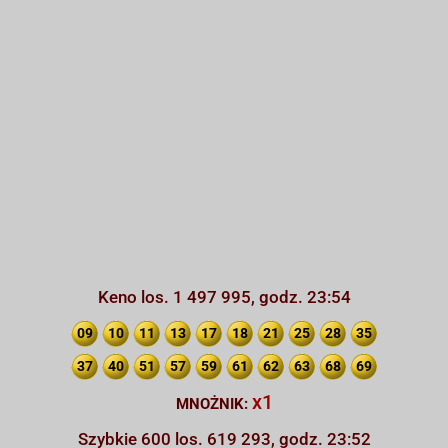
Keno los. 1 497 995, godz. 23:54
09
10
11
13
17
18
21
25
28
35
37
40
51
57
59
61
62
63
68
69
x1
MNOŻNIK:
Szybkie 600 los. 619 293, godz. 23:52