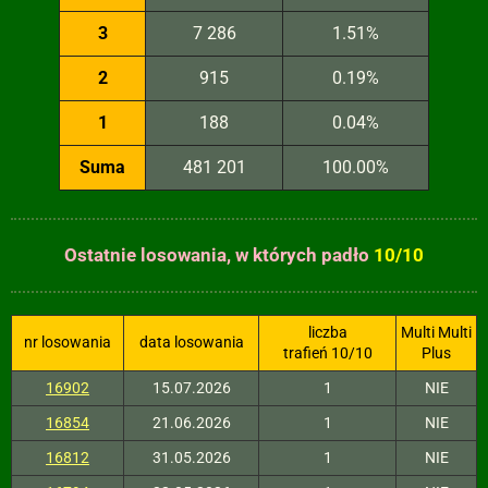
3
7 286
1.51%
2
915
0.19%
1
188
0.04%
Suma
481 201
100.00%
Ostatnie losowania, w których padło
10/10
liczba
Multi Multi
nr losowania
data losowania
trafień 10/10
Plus
16902
15.07.2026
1
NIE
16854
21.06.2026
1
NIE
16812
31.05.2026
1
NIE