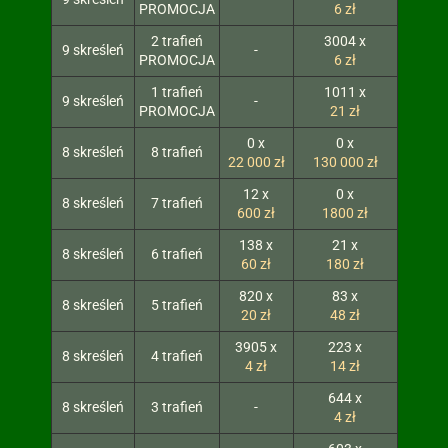
PROMOCJA
6 zł
2 trafień
3004 x
9 skreśleń
-
PROMOCJA
6 zł
1 trafień
1011 x
9 skreśleń
-
PROMOCJA
21 zł
0 x
0 x
8 skreśleń
8 trafień
22 000 zł
130 000 zł
12 x
0 x
8 skreśleń
7 trafień
600 zł
1800 zł
138 x
21 x
8 skreśleń
6 trafień
60 zł
180 zł
820 x
83 x
8 skreśleń
5 trafień
20 zł
48 zł
3905 x
223 x
8 skreśleń
4 trafień
4 zł
14 zł
644 x
8 skreśleń
3 trafień
-
4 zł