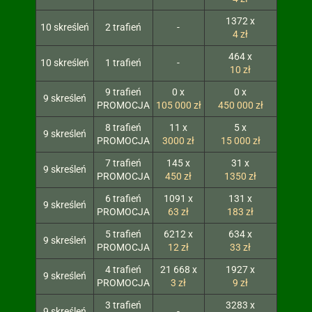
1372 x
10 skreśleń
2 trafień
-
4 zł
464 x
10 skreśleń
1 trafień
-
10 zł
9 trafień
0 x
0 x
9 skreśleń
PROMOCJA
105 000 zł
450 000 zł
8 trafień
11 x
5 x
9 skreśleń
PROMOCJA
3000 zł
15 000 zł
7 trafień
145 x
31 x
9 skreśleń
PROMOCJA
450 zł
1350 zł
6 trafień
1091 x
131 x
9 skreśleń
PROMOCJA
63 zł
183 zł
5 trafień
6212 x
634 x
9 skreśleń
PROMOCJA
12 zł
33 zł
4 trafień
21 668 x
1927 x
9 skreśleń
PROMOCJA
3 zł
9 zł
3 trafień
3283 x
9 skreśleń
-