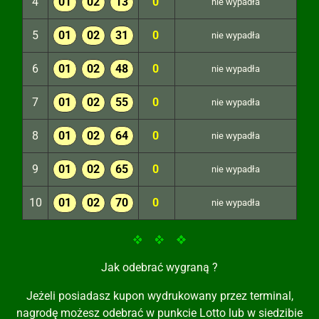
4
01
02
13
0
nie wypadła
5
01
02
31
0
nie wypadła
6
01
02
48
0
nie wypadła
7
01
02
55
0
nie wypadła
8
01
02
64
0
nie wypadła
9
01
02
65
0
nie wypadła
10
01
02
70
0
nie wypadła
Jak odebrać wygraną ?
Jeżeli posiadasz kupon wydrukowany przez terminal,
nagrodę możesz odebrać w punkcie Lotto lub w siedzibie