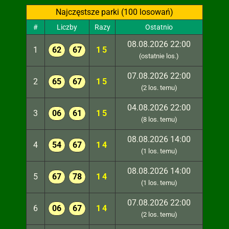
Najczęstsze parki (100 losowań)
#
Liczby
Razy
Ostatnio
08.08.2026 22:00
1
62
67
15
(ostatnie los.)
07.08.2026 22:00
2
65
67
15
(2 los. temu)
04.08.2026 22:00
3
06
61
15
(8 los. temu)
08.08.2026 14:00
4
54
67
14
(1 los. temu)
08.08.2026 14:00
5
67
78
14
(1 los. temu)
07.08.2026 22:00
6
06
67
14
(2 los. temu)