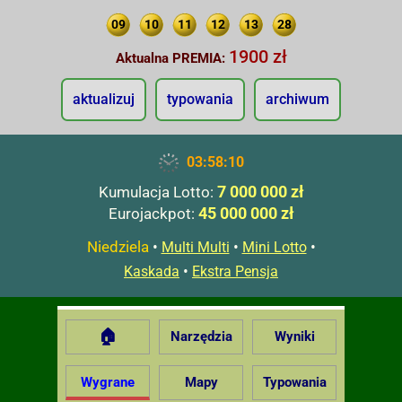
09
10
11
12
13
28
1900 zł
Aktualna PREMIA:
aktualizuj
typowania
archiwum
03:58:11
7 000 000 zł
Kumulacja Lotto:
45 000 000 zł
Eurojackpot:
Niedziela
•
•
•
Multi Multi
Mini Lotto
•
Kaskada
Ekstra Pensja
🏠
Narzędzia
Wyniki
Wygrane
Mapy
Typowania