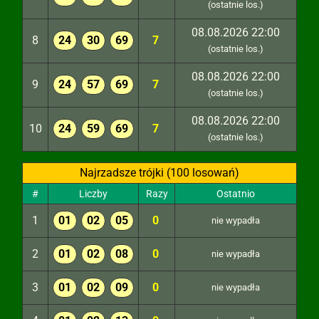
(ostatnie los.)
08.08.2026 22:00
8
24
30
69
7
(ostatnie los.)
08.08.2026 22:00
9
24
57
69
7
(ostatnie los.)
08.08.2026 22:00
10
24
59
69
7
(ostatnie los.)
Najrzadsze trójki (100 losowań)
#
Liczby
Razy
Ostatnio
1
01
02
05
0
nie wypadła
2
01
02
08
0
nie wypadła
3
01
02
09
0
nie wypadła