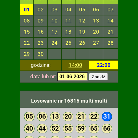
01
02
03
04
05
06
07
08
09
10
11
12
13
14
15
16
17
18
19
20
21
22
23
24
25
26
27
28
29
30
godzina:
14:00
22:00
data lub nr:
Znajdź
Losowanie nr 16815 multi multi
05
06
13
20
21
22
31
40
44
52
55
59
65
66