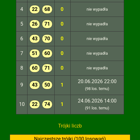
4
22
68
0
nie wypadła
5
26
71
0
nie wypadła
6
43
70
0
nie wypadła
7
51
60
0
nie wypadła
8
60
71
0
nie wypadła
20.06.2026 22:00
9
43
50
1
(98 los. temu)
24.06.2026 14:00
10
22
74
1
(91 los. temu)
Trójki liczb
Najczęstsze trójki (100 losowań)