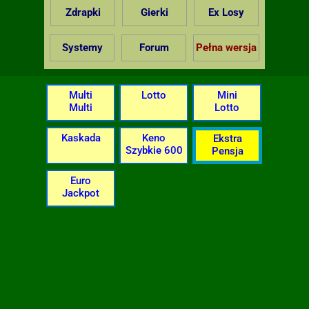
Zdrapki
Gierki
Ex Losy
Systemy
Forum
Pełna wersja
Multi
Lotto
Mini
Multi
Lotto
Kaskada
Keno
Ekstra
Szybkie 600
Pensja
Euro
Jackpot