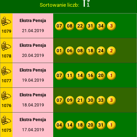
Sortowanie liczb:
Ekstra Pensja
07
08
22
31
34
3
21.04.2019
1079
Ekstra Pensja
01
06
08
18
24
2
20.04.2019
1078
Ekstra Pensja
07
11
14
16
20
1
19.04.2019
1077
Ekstra Pensja
07
09
21
30
33
3
18.04.2019
1076
Ekstra Pensja
04
14
18
20
31
1
17.04.2019
1075