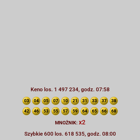
Keno los. 1 497 234, godz. 07:58
03
04
05
07
10
21
31
33
37
38
42
46
53
55
57
59
64
65
66
68
x2
MNOŻNIK:
Szybkie 600 los. 618 535, godz. 08:00