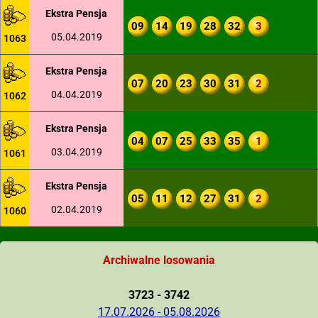
Ekstra Pensja
09
14
19
28
32
3
05.04.2019
1063
Ekstra Pensja
07
20
23
30
31
2
04.04.2019
1062
Ekstra Pensja
04
07
25
33
35
1
03.04.2019
1061
Ekstra Pensja
05
11
12
27
31
2
02.04.2019
1060
Archiwalne losowania
3723 - 3742
17.07.2026 - 05.08.2026