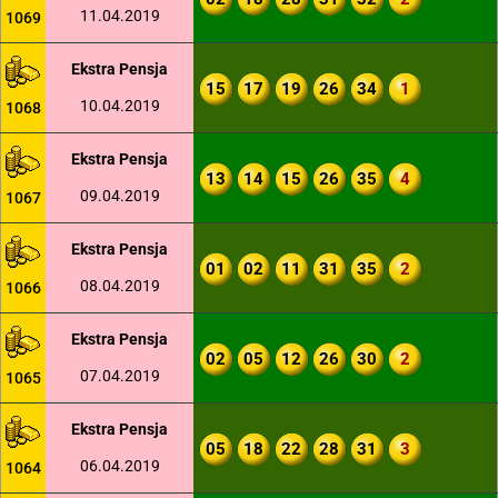
11.04.2019
1069
Ekstra Pensja
15
17
19
26
34
1
10.04.2019
1068
Ekstra Pensja
13
14
15
26
35
4
09.04.2019
1067
Ekstra Pensja
01
02
11
31
35
2
08.04.2019
1066
Ekstra Pensja
02
05
12
26
30
2
07.04.2019
1065
Ekstra Pensja
05
18
22
28
31
3
06.04.2019
1064