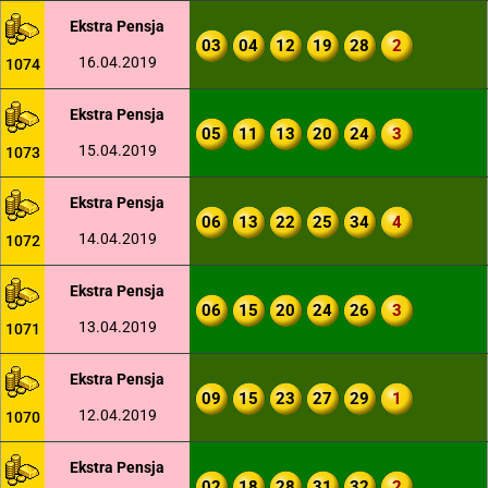
Ekstra Pensja
03
04
12
19
28
2
16.04.2019
1074
Ekstra Pensja
05
11
13
20
24
3
15.04.2019
1073
Ekstra Pensja
06
13
22
25
34
4
14.04.2019
1072
Ekstra Pensja
06
15
20
24
26
3
13.04.2019
1071
Ekstra Pensja
09
15
23
27
29
1
12.04.2019
1070
Ekstra Pensja
02
18
28
31
32
2