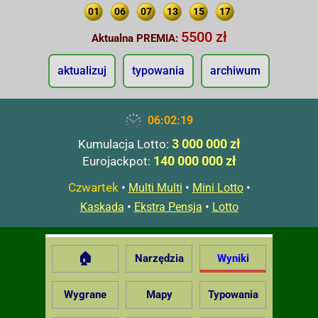
01
06
07
13
15
17
5500 zł
Aktualna PREMIA:
aktualizuj
typowania
archiwum
06:02:20
3 000 000 zł
Kumulacja Lotto:
140 000 000 zł
Eurojackpot:
Czwartek
•
•
•
Multi Multi
Mini Lotto
•
•
Kaskada
Ekstra Pensja
Lotto
🏠
Narzędzia
Wyniki
Wygrane
Mapy
Typowania