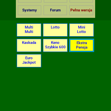
Systemy
Forum
Pełna wersja
Multi
Lotto
Mini
Multi
Lotto
Kaskada
Keno
Ekstra
Szybkie 600
Pensja
Euro
Jackpot