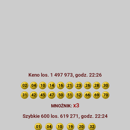
Keno los. 1 497 973, godz. 22:26
02
04
10
14
16
21
23
26
28
30
31
42
45
47
50
51
52
66
69
70
x3
MNOŻNIK:
Szybkie 600 los. 619 271, godz. 22:24
01
04
10
19
20
32