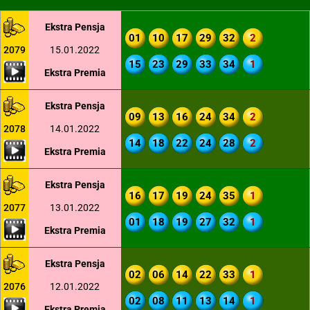
Ekstra Pensja
01
10
17
29
32
2
2079
15.01.2022
15
23
29
33
34
1
Ekstra Premia
Ekstra Pensja
09
13
16
24
34
2
2078
14.01.2022
14
18
22
24
28
2
Ekstra Premia
Ekstra Pensja
16
17
19
24
35
1
2077
13.01.2022
01
18
19
27
32
1
Ekstra Premia
Ekstra Pensja
02
06
14
22
33
1
2076
12.01.2022
02
08
11
13
14
1
Ekstra Premia