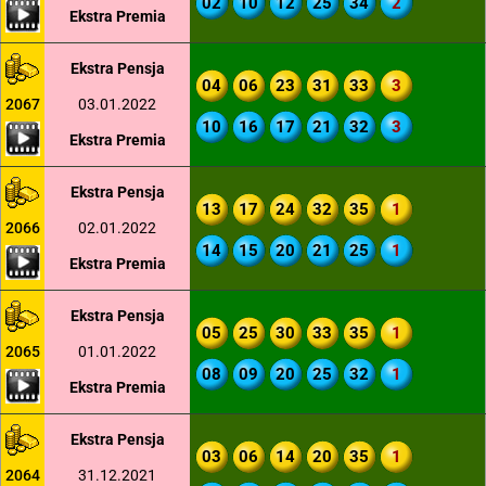
02
10
12
25
34
2
Ekstra Premia
Ekstra Pensja
04
06
23
31
33
3
2067
03.01.2022
10
16
17
21
32
3
Ekstra Premia
Ekstra Pensja
13
17
24
32
35
1
2066
02.01.2022
14
15
20
21
25
1
Ekstra Premia
Ekstra Pensja
05
25
30
33
35
1
2065
01.01.2022
08
09
20
25
32
1
Ekstra Premia
Ekstra Pensja
03
06
14
20
35
1
2064
31.12.2021