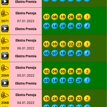
Ekstra Premia
Ekstra Pensja
07
08
19
28
35
1
2071
07.01.2022
09
14
20
26
32
4
Ekstra Premia
Ekstra Pensja
01
09
10
22
23
1
2070
06.01.2022
05
07
10
26
29
4
Ekstra Premia
Ekstra Pensja
02
04
05
28
30
2
2069
05.01.2022
03
14
18
23
29
1
Ekstra Premia
Ekstra Pensja
10
24
26
28
32
2
2068
04.01.2022