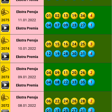
Ekstra Pensja
01
02
13
19
34
4
2075
11.01.2022
04
07
09
23
27
1
Ekstra Premia
Ekstra Pensja
09
15
16
24
25
3
2074
10.01.2022
12
19
28
30
31
4
Ekstra Premia
Ekstra Pensja
04
09
11
20
26
2
2073
09.01.2022
04
08
22
33
35
1
Ekstra Premia
Ekstra Pensja
06
22
24
26
28
2
2072
08.01.2022
01
15
25
27
31
3