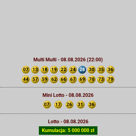
Multi Multi - 08.08.2026 (22:00)
07
13
18
19
22
24
28
30
35
36
44
57
59
62
66
67
69
70
73
79
Mini Lotto - 08.08.2026
07
17
26
31
36
Lotto - 08.08.2026
Kumulacja: 5 000 000 zł