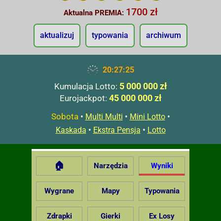
1700 zł
Aktualna PREMIA:
aktualizuj
typowania
archiwum
20:27:26
5 000 000 zł
Kumulacja Lotto:
45 000 000 zł
Eurojackpot:
Sobota
•
•
•
Multi Multi
Mini Lotto
•
•
Kaskada
Ekstra Pensja
Lotto
🏠
Narzędzia
Wyniki
Wygrane
Mapy
Typowania
Zdrapki
Gierki
Ex Losy