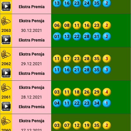
13
16
23
24
35
2
Ekstra Premia
Ekstra Pensja
06
08
11
16
23
2
2063
30.12.2021
01
13
22
28
31
2
Ekstra Premia
Ekstra Pensja
11
17
23
28
35
3
2062
29.12.2021
11
16
21
28
35
3
Ekstra Premia
Ekstra Pensja
03
11
18
26
29
4
2061
28.12.2021
04
11
22
23
34
1
Ekstra Premia
Ekstra Pensja
03
07
12
19
35
2
2060
27.12.2021