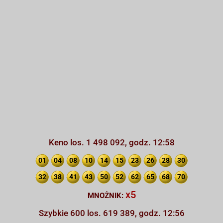
Keno los. 1 498 092, godz. 12:58
01
04
08
10
14
15
23
26
28
30
32
38
41
43
50
52
62
65
68
70
x5
MNOŻNIK:
Szybkie 600 los. 619 389, godz. 12:56