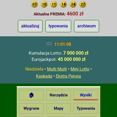
07
10
11
14
24
27
4600 zł
Aktualna PREMIA:
aktualizuj
typowania
archiwum
11:01:09
7 000 000 zł
Kumulacja Lotto:
45 000 000 zł
Eurojackpot:
Niedziela
•
•
•
Multi Multi
Mini Lotto
•
Kaskada
Ekstra Pensja
🏠
Narzędzia
Wyniki
Wygrane
Mapy
Typowania