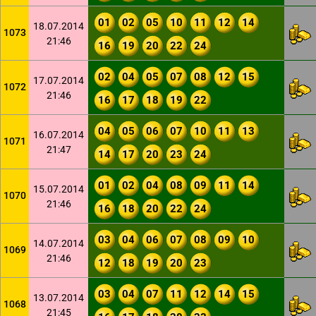
01
02
05
10
11
12
14
18.07.2014
1073
21:46
16
19
20
22
24
02
04
05
07
08
12
15
17.07.2014
1072
21:46
16
17
18
19
22
04
05
06
07
10
11
13
16.07.2014
1071
21:47
14
17
20
23
24
01
02
04
08
09
11
14
15.07.2014
1070
21:46
16
18
20
22
24
03
04
06
07
08
09
10
14.07.2014
1069
21:46
12
18
19
20
23
03
04
07
11
12
14
15
13.07.2014
1068
21:45