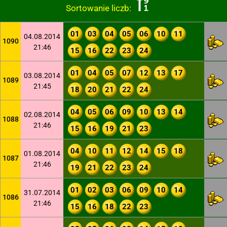
Sortowanie liczb:
01
03
04
05
06
10
11
04.08.2014
1090
21:46
15
16
22
23
24
01
04
05
07
12
13
17
03.08.2014
1089
21:45
18
20
21
22
24
04
05
06
09
10
13
14
02.08.2014
1088
21:46
15
16
19
21
23
04
10
11
12
14
15
18
01.08.2014
1087
21:46
19
21
22
23
24
01
02
03
06
09
10
14
31.07.2014
1086
21:46
15
16
18
22
23