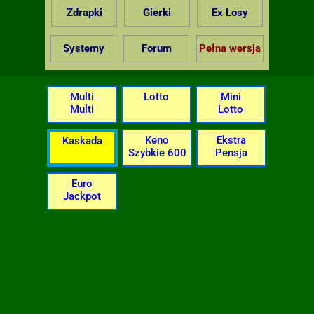
Zdrapki
Gierki
Ex Losy
Systemy
Forum
Pełna wersja
Multi
Lotto
Mini
Multi
Lotto
Keno
Ekstra
Kaskada
Szybkie 600
Pensja
Euro
Jackpot