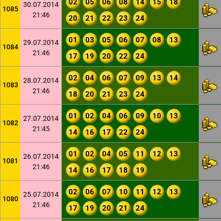
02
05
06
08
14
15
18
30.07.2014
1085
21:46
20
21
22
23
24
01
03
05
06
07
08
13
29.07.2014
1084
21:46
17
19
20
22
24
02
04
06
07
09
13
14
28.07.2014
1083
21:46
18
20
21
23
24
01
02
04
06
09
10
13
27.07.2014
1082
21:45
14
16
17
22
24
01
02
04
05
11
12
13
26.07.2014
1081
21:46
14
16
17
18
19
02
06
07
10
11
12
13
25.07.2014
1080
21:46
17
19
20
21
24