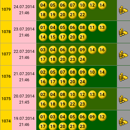
04
05
06
07
10
12
14
24.07.2014
1079
21:46
18
19
20
21
22
01
04
05
06
08
11
13
23.07.2014
1078
21:46
14
15
17
20
21
03
04
06
08
09
14
16
22.07.2014
1077
21:46
17
18
20
23
24
02
05
07
08
09
10
14
21.07.2014
1076
21:46
16
17
19
20
24
02
04
08
10
12
13
14
20.07.2014
1075
21:45
16
18
19
22
23
01
03
04
05
06
09
12
19.07.2014
1074
21:46
17
19
20
21
23