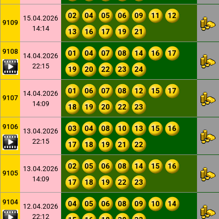
02
04
05
06
09
11
12
15.04.2026
9109
14:14
13
16
17
19
21
9108
01
04
07
08
14
16
17
14.04.2026
22:15
19
20
22
23
24
01
06
07
08
12
15
17
14.04.2026
9107
14:09
18
19
20
22
23
9106
03
04
08
10
13
15
16
13.04.2026
22:15
17
18
19
21
22
02
05
06
08
14
15
16
13.04.2026
9105
14:09
17
18
19
22
23
9104
04
05
06
08
09
10
14
12.04.2026
22:12