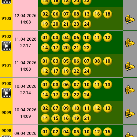
15
16
18
20
23
02
06
07
08
13
16
18
12.04.2026
9103
14:08
19
20
21
23
24
9102
01
03
04
06
10
11
12
11.04.2026
22:17
14
17
20
21
22
01
03
05
06
07
08
10
11.04.2026
9101
14:08
12
17
19
22
24
9100
01
03
06
07
10
11
13
10.04.2026
22:14
14
17
21
22
24
02
07
09
10
11
12
13
10.04.2026
9099
14:09
14
15
16
19
21
9098
01
02
04
05
10
12
15
09.04.2026