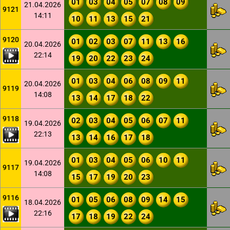
01
03
04
05
07
08
09
21.04.2026
9121
14:11
10
11
13
15
21
9120
01
02
03
07
11
13
16
20.04.2026
22:14
19
20
22
23
24
01
03
04
06
08
09
11
20.04.2026
9119
14:08
13
14
17
18
22
9118
02
03
04
05
06
07
11
19.04.2026
22:13
13
14
16
17
18
01
03
04
05
06
10
11
19.04.2026
9117
14:08
15
17
19
20
23
9116
01
05
06
08
09
14
15
18.04.2026
22:16
17
18
19
22
24