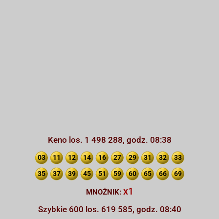
Keno los. 1 498 288, godz. 08:38
03
11
12
14
16
27
29
31
32
33
35
37
39
45
51
59
60
65
66
69
x1
MNOŻNIK:
Szybkie 600 los. 619 585, godz. 08:40