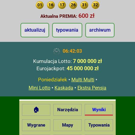
01
16
17
26
31
32
600 zł
Aktualna PREMIA:
aktualizuj
typowania
archiwum
06:42:04
7 000 000 zł
Kumulacja Lotto:
45 000 000 zł
Eurojackpot:
Poniedziałek
•
•
Multi Multi
•
•
Mini Lotto
Kaskada
Ekstra Pensja
🏠
Narzędzia
Wyniki
Wygrane
Mapy
Typowania