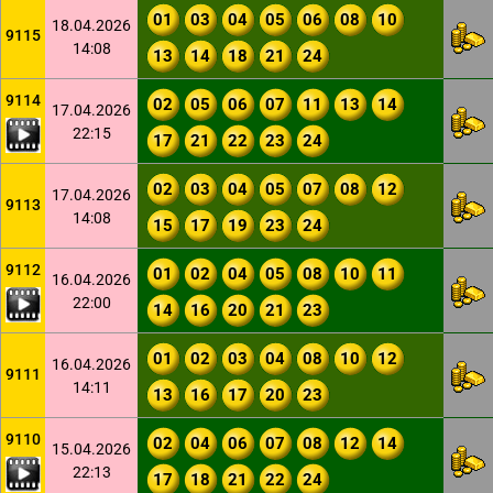
01
03
04
05
06
08
10
18.04.2026
9115
14:08
13
14
18
21
24
9114
02
05
06
07
11
13
14
17.04.2026
22:15
17
21
22
23
24
02
03
04
05
07
08
12
17.04.2026
9113
14:08
15
17
19
23
24
9112
01
02
04
05
08
10
11
16.04.2026
22:00
14
16
20
21
23
01
02
03
04
08
10
12
16.04.2026
9111
14:11
13
16
17
20
23
9110
02
04
06
07
08
12
14
15.04.2026
22:13
17
18
21
22
24