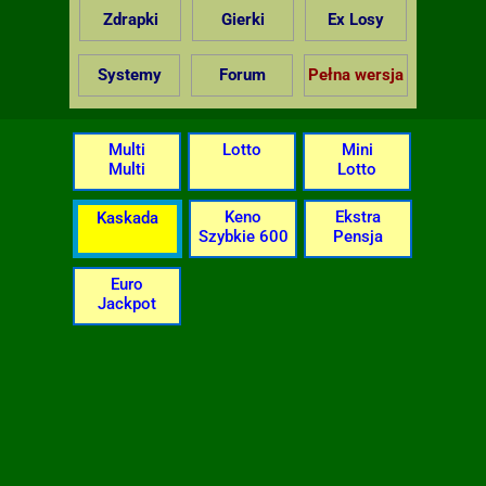
Zdrapki
Gierki
Ex Losy
Systemy
Forum
Pełna wersja
Multi
Lotto
Mini
Multi
Lotto
Keno
Ekstra
Kaskada
Szybkie 600
Pensja
Euro
Jackpot