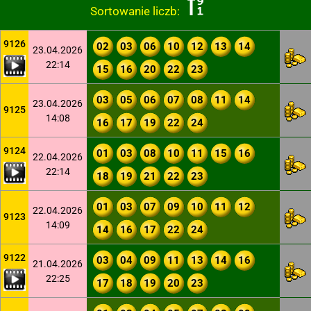
Sortowanie liczb:
9126
02
03
06
10
12
13
14
23.04.2026
22:14
15
16
20
22
23
03
05
06
07
08
11
14
23.04.2026
9125
14:08
16
17
19
22
24
9124
01
03
08
10
11
15
16
22.04.2026
22:14
18
19
21
22
23
01
03
07
09
10
11
12
22.04.2026
9123
14:09
14
16
17
22
24
9122
03
04
09
11
13
14
16
21.04.2026
22:25
17
18
19
20
23