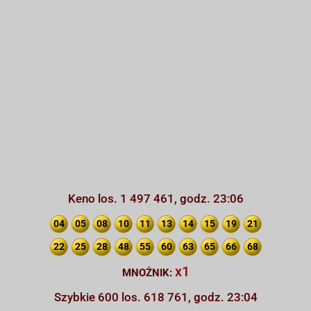
Keno los. 1 497 461, godz. 23:06
04
05
08
10
11
13
14
15
19
21
22
25
28
48
55
60
63
65
66
68
x1
MNOŻNIK:
Szybkie 600 los. 618 761, godz. 23:04