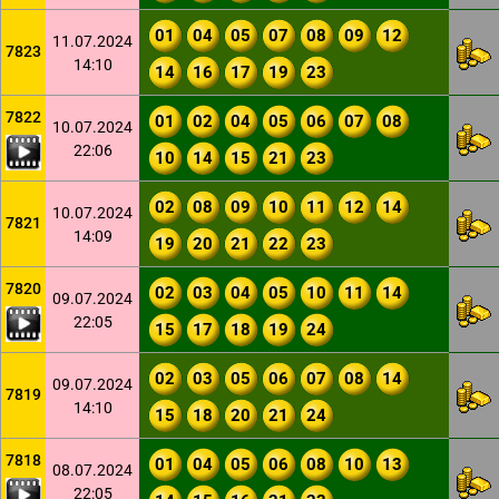
01
04
05
07
08
09
12
11.07.2024
7823
14:10
14
16
17
19
23
7822
01
02
04
05
06
07
08
10.07.2024
22:06
10
14
15
21
23
02
08
09
10
11
12
14
10.07.2024
7821
14:09
19
20
21
22
23
7820
02
03
04
05
10
11
14
09.07.2024
22:05
15
17
18
19
24
02
03
05
06
07
08
14
09.07.2024
7819
14:10
15
18
20
21
24
7818
01
04
05
06
08
10
13
08.07.2024
22:05