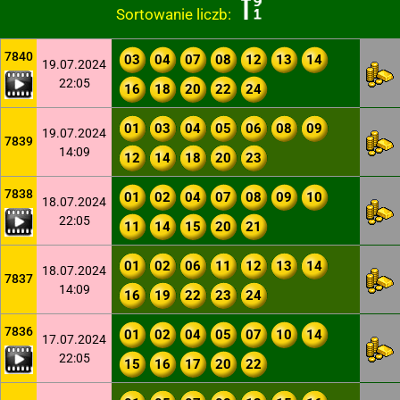
Sortowanie liczb:
7840
03
04
07
08
12
13
14
19.07.2024
22:05
16
18
20
22
24
01
03
04
05
06
08
09
19.07.2024
7839
14:09
12
14
18
20
23
7838
01
02
04
07
08
09
10
18.07.2024
22:05
11
14
15
20
21
01
02
06
11
12
13
14
18.07.2024
7837
14:09
16
19
22
23
24
7836
01
02
04
05
07
10
14
17.07.2024
22:05
15
16
17
20
22