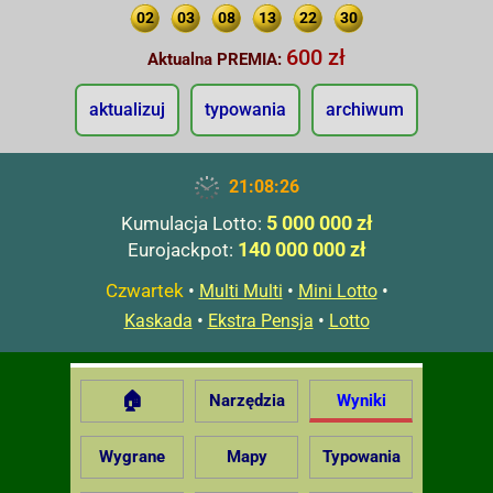
02
03
08
13
22
30
600 zł
Aktualna PREMIA:
aktualizuj
typowania
archiwum
21:08:27
5 000 000 zł
Kumulacja Lotto:
140 000 000 zł
Eurojackpot:
Czwartek
•
•
•
Multi Multi
Mini Lotto
•
•
Kaskada
Ekstra Pensja
Lotto
🏠
Narzędzia
Wyniki
Wygrane
Mapy
Typowania