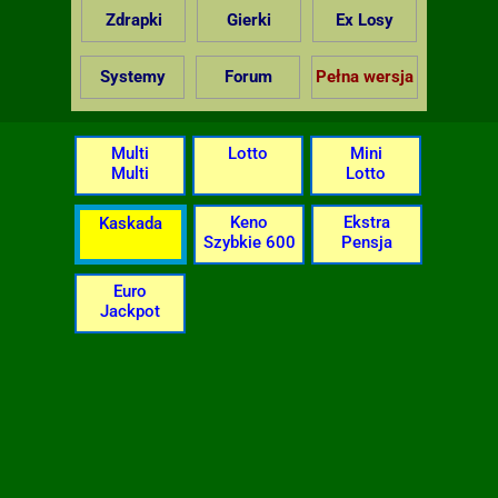
Zdrapki
Gierki
Ex Losy
Systemy
Forum
Pełna wersja
Multi
Lotto
Mini
Multi
Lotto
Keno
Ekstra
Kaskada
Szybkie 600
Pensja
Euro
Jackpot