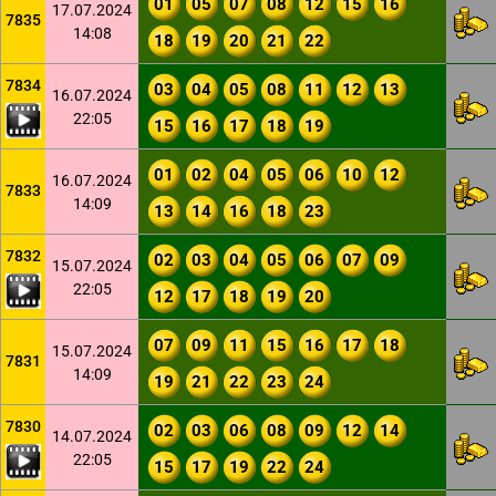
01
05
07
08
12
15
16
17.07.2024
7835
14:08
18
19
20
21
22
7834
03
04
05
08
11
12
13
16.07.2024
22:05
15
16
17
18
19
01
02
04
05
06
10
12
16.07.2024
7833
14:09
13
14
16
18
23
7832
02
03
04
05
06
07
09
15.07.2024
22:05
12
17
18
19
20
07
09
11
15
16
17
18
15.07.2024
7831
14:09
19
21
22
23
24
7830
02
03
06
08
09
12
14
14.07.2024
22:05
15
17
19
22
24