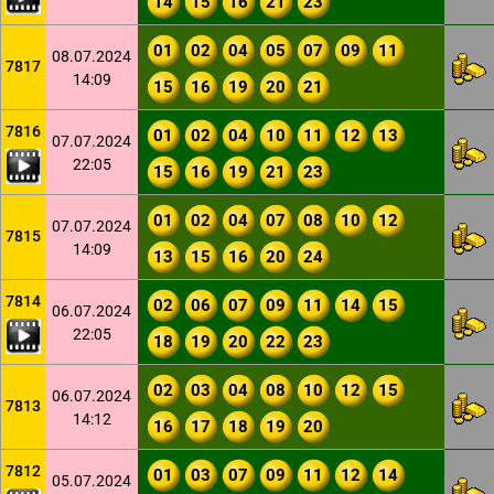
14
15
16
21
23
01
02
04
05
07
09
11
08.07.2024
7817
14:09
15
16
19
20
21
7816
01
02
04
10
11
12
13
07.07.2024
22:05
15
16
19
21
23
01
02
04
07
08
10
12
07.07.2024
7815
14:09
13
15
16
20
24
7814
02
06
07
09
11
14
15
06.07.2024
22:05
18
19
20
22
23
02
03
04
08
10
12
15
06.07.2024
7813
14:12
16
17
18
19
20
7812
01
03
07
09
11
12
14
05.07.2024