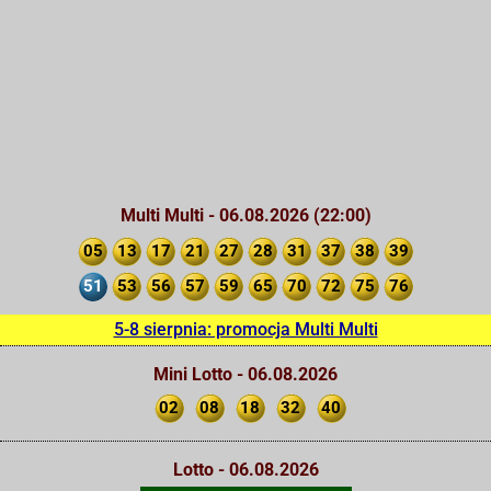
Multi Multi - 06.08.2026 (22:00)
05
13
17
21
27
28
31
37
38
39
51
53
56
57
59
65
70
72
75
76
5-8 sierpnia: promocja Multi Multi
Mini Lotto - 06.08.2026
02
08
18
32
40
Lotto - 06.08.2026