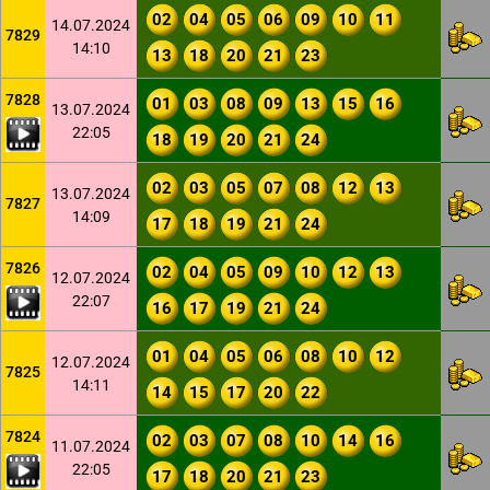
02
04
05
06
09
10
11
14.07.2024
7829
14:10
13
18
20
21
23
7828
01
03
08
09
13
15
16
13.07.2024
22:05
18
19
20
21
24
02
03
05
07
08
12
13
13.07.2024
7827
14:09
17
18
19
21
24
7826
02
04
05
09
10
12
13
12.07.2024
22:07
16
17
19
21
24
01
04
05
06
08
10
12
12.07.2024
7825
14:11
14
15
17
20
22
7824
02
03
07
08
10
14
16
11.07.2024
22:05
17
18
20
21
23