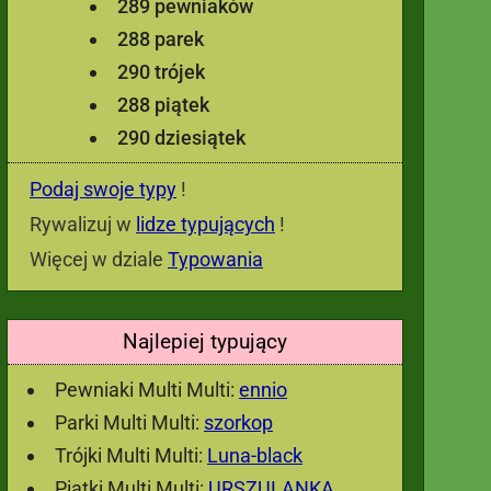
289 pewniaków
288 parek
290 trójek
288 piątek
290 dziesiątek
Podaj swoje typy
!
Rywalizuj w
lidze typujących
!
Więcej w dziale
Typowania
Najlepiej typujący
Pewniaki Multi Multi:
ennio
Parki Multi Multi:
szorkop
Trójki Multi Multi:
Luna-black
Piątki Multi Multi:
URSZULANKA