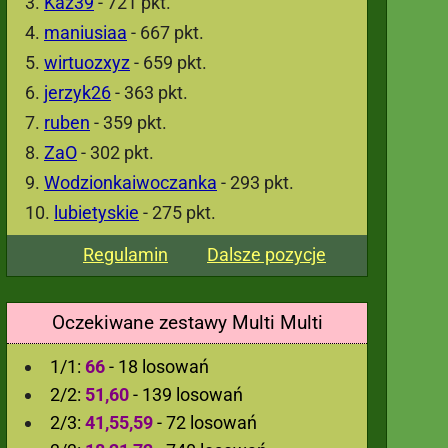
Kaz39
- 721 pkt.
maniusiaa
- 667 pkt.
wirtuozxyz
- 659 pkt.
jerzyk26
- 363 pkt.
ruben
- 359 pkt.
ZaO
- 302 pkt.
Wodzionkaiwoczanka
- 293 pkt.
lubietyskie
- 275 pkt.
Regulamin
Dalsze pozycje
Oczekiwane zestawy Multi Multi
1/1:
66
- 18 losowań
2/2:
51,60
- 139 losowań
2/3:
41,55,59
- 72 losowań