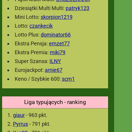
Dziesiątki Multi Multi:
patryk123
Mini Lotto:
skorpion1219
Lotto:
czankecik
Lotto Plus:
dominator66
Ekstra Pensja:
emzet77
Ekstra Premia:
miki79
Super Szansa:
ILNY
Eurojackpot:
arnie67
Keno / Szybkie 600:
scm1
Liga typujących - ranking
giaur
- 963 pkt.
Pyrrus
- 791 pkt.