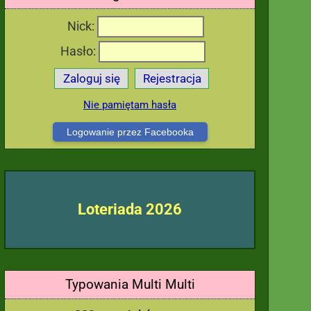
Nick:
Hasło:
Zaloguj się
Rejestracja
Nie pamiętam hasła
Logowanie przez Facebooka
Loteriada 2026
Typowania Multi Multi