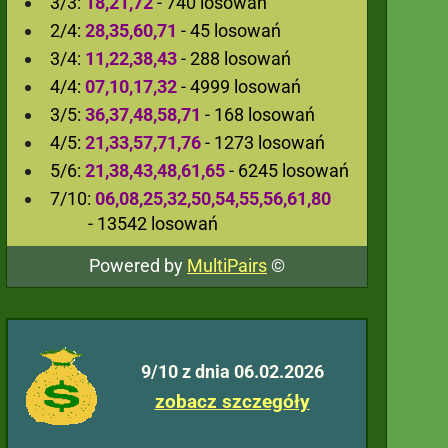
3/3:
18,21,72
- 740 losowań
2/4:
28,35,60,71
- 45 losowań
3/4:
11,22,38,43
- 288 losowań
4/4:
07,10,17,32
- 4999 losowań
3/5:
36,37,48,58,71
- 168 losowań
4/5:
21,33,57,71,76
- 1273 losowań
5/6:
21,38,43,48,61,65
- 6245 losowań
7/10:
06,08,25,32,50,54,55,56,61,80
- 13542 losowań
Powered by
MultiPairs
©
9/10 z dnia 06.02.2026
zobacz szczegóły