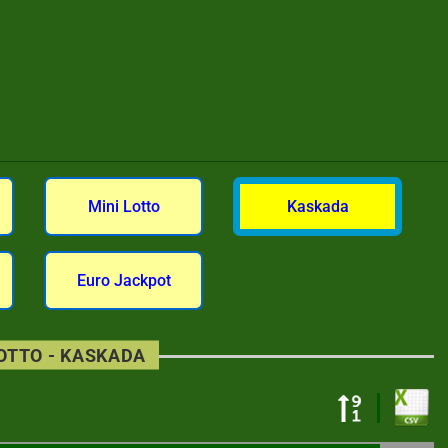
Mini Lotto
Kaskada
Euro Jackpot
LOTTO - KASKADA