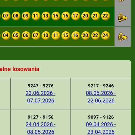
07
08
09
11
13
15
16
17
20
21
22
04
05
06
07
10
11
15
16
20
22
24
alne losowania
9247 - 9276
9217 - 9246
23.06.2026 -
08.06.2026 -
07.07.2026
22.06.2026
9127 - 9156
9097 - 9126
24.04.2026 -
09.04.2026 -
08.05.2026
23.04.2026