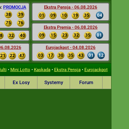
a:
PROMOCJA
Ekstra Pensja - 06.08.2026
38
39
01
09
10
19
35
04
75
76
Ekstra Premia - 06.08.2026
09
15
23
32
35
01
8
32
40
 06.08.2026
Eurojackpot - 04.08.2026
03
17
30
35
43
01
12
21
22
47
•
•
•
•
ulti
Mini Lotto
Kaskada
Ekstra Pensja
Eurojackpot
Ex Losy
Systemy
Forum