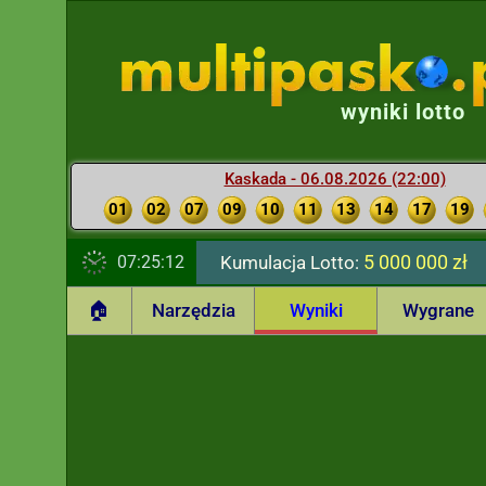
wyniki lotto
Kaskada - 06.08.2026 (22:00)
01
02
07
09
10
11
13
14
17
19
5 000 000 zł
07:25:13
Kumulacja Lotto:
🏠
Narzędzia
Wyniki
Wygrane