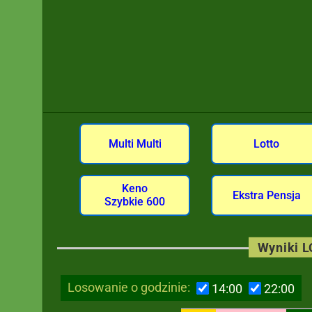
Multi Multi
Lotto
Keno
Ekstra Pensja
Szybkie 600
Wyniki 
Losowanie o godzinie:
14:00
22:00