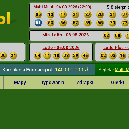
Multi Multi - 06.08.2026 (22:00)
5-8 sierpni
05
13
17
21
27
28
31
37
51
53
56
57
59
65
70
72
Mini Lotto - 06.08.2026
02
08
1
Lotto - 06.08.2026
Lotto Plus -
20
24
04
14
18
23
29
46
02
03
16
140 000 000 zł
Kumulacja
Eurojackpot:
Piątek
•
Multi M
Mapy
Typowania
Zdrapki
Gierki