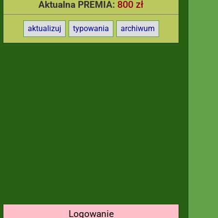
800 zł
Aktualna PREMIA:
aktualizuj
typowania
archiwum
Logowanie