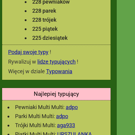
228 pewniaków
228 parek
228 trójek
225 piątek
225 dziesiątek
Podaj swoje typy
!
Rywalizuj w
lidze typujących
!
Więcej w dziale
Typowania
Najlepiej typujący
Pewniaki Multi Multi:
adpo
Parki Multi Multi:
adpo
Trójki Multi Multi:
aga933
Piątki Multi Multi:
URSZULANKA