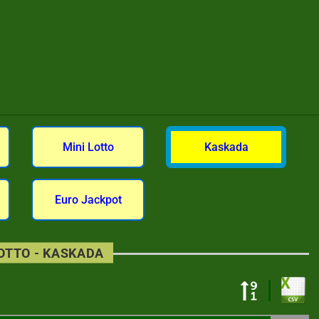
Mini Lotto
Kaskada
Euro Jackpot
LOTTO - KASKADA