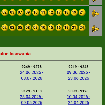
02
03
07
09
10
11
12
17
18
19
21
02
03
05
08
09
10
15
16
19
21
24
alne losowania
9249 - 9278
9219 - 9248
24.06.2026 -
09.06.2026 -
08.07.2026
23.06.2026
9129 - 9158
9099 - 9128
25.04.2026 -
10.04.2026 -
09.05.2026
24.04.2026