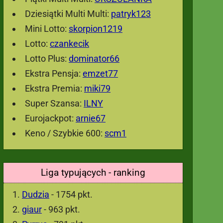
Dziesiątki Multi Multi:
patryk123
Mini Lotto:
skorpion1219
Lotto:
czankecik
Lotto Plus:
dominator66
Ekstra Pensja:
emzet77
Ekstra Premia:
miki79
Super Szansa:
ILNY
Eurojackpot:
arnie67
Keno / Szybkie 600:
scm1
Liga typujących - ranking
Dudzia
- 1754 pkt.
giaur
- 963 pkt.