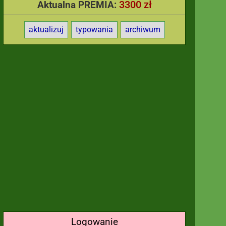
3300 zł
Aktualna PREMIA:
aktualizuj
typowania
archiwum
Logowanie