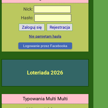
Nick:
Hasło:
Zaloguj się
Rejestracja
Nie pamiętam hasła
Logowanie przez Facebooka
Loteriada 2026
Typowania Multi Multi