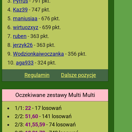
Pyrrus
- 791 pkt.
Kaz39
- 747 pkt.
maniusiaa
- 676 pkt.
wirtuozxyz
- 659 pkt.
ruben
- 363 pkt.
jerzyk26
- 363 pkt.
Wodzionkaiwoczanka
- 356 pkt.
aga933
- 324 pkt.
Regulamin
Dalsze pozycje
Oczekiwane zestawy Multi Multi
1/1:
22
- 17 losowań
2/2:
51,60
- 141 losowań
2/3:
41,55,59
- 74 losowań