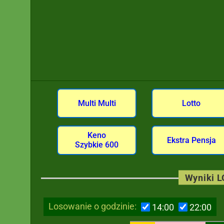
Multi Multi
Lotto
Keno
Ekstra Pensja
Szybkie 600
Wyniki 
Losowanie o godzinie:
14:00
22:00