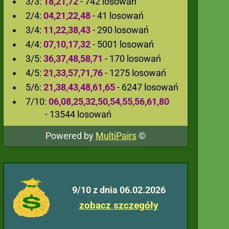
3/3:
18,21,72
- 742 losowań
2/4:
04,21,22,48
- 41 losowań
3/4:
11,22,38,43
- 290 losowań
4/4:
07,10,17,32
- 5001 losowań
3/5:
36,37,48,58,71
- 170 losowań
4/5:
21,33,57,71,76
- 1275 losowań
5/6:
21,38,43,48,61,65
- 6247 losowań
7/10:
06,08,25,32,50,54,55,56,61,80
- 13544 losowań
Powered by
MultiPairs
©
9/10 z dnia 06.02.2026
zobacz szczegóły