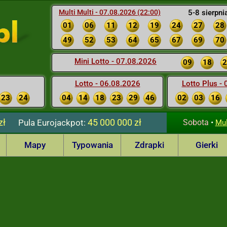
Multi Multi - 07.08.2026 (22:00)
5-8 sierpni
01
06
11
12
19
24
27
28
49
52
53
64
65
67
69
70
Mini Lotto - 07.08.2026
09
18
2
Lotto - 06.08.2026
Lotto Plus -
23
24
04
14
18
23
29
46
02
03
16
zł
45 000 000 zł
Pula
Eurojackpot:
Sobota
•
Mul
Mapy
Typowania
Zdrapki
Gierki