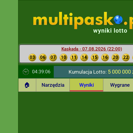
wyniki lotto
Kaskada - 07.08.2026 (22:00)
03
06
07
10
11
14
15
16
20
22
5 000 000 
04:39:07
Kumulacja Lotto:
🏠
Narzędzia
Wyniki
Wygrane