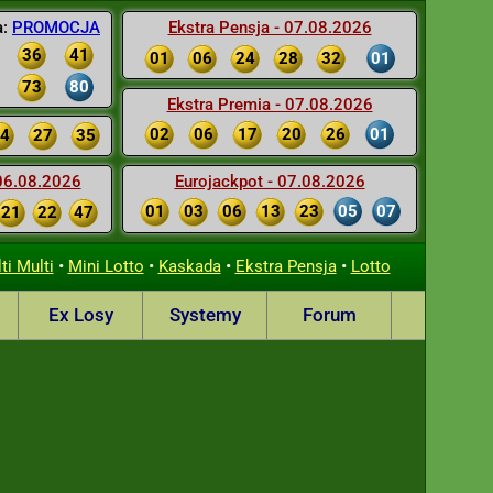
a:
PROMOCJA
Ekstra Pensja - 07.08.2026
36
41
01
06
24
28
32
01
73
80
Ekstra Premia - 07.08.2026
02
06
17
20
26
01
4
27
35
 06.08.2026
Eurojackpot - 07.08.2026
01
03
06
13
23
05
07
21
22
47
•
•
•
•
ti Multi
Mini Lotto
Kaskada
Ekstra Pensja
Lotto
Ex Losy
Systemy
Forum