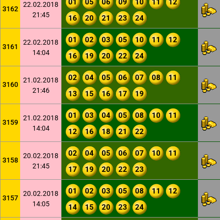
01
05
06
09
10
11
12
22.02.2018
3162
21:45
16
20
21
23
24
01
02
03
05
10
11
12
22.02.2018
3161
14:04
16
19
20
22
24
02
04
05
06
07
08
11
21.02.2018
3160
21:46
13
15
16
17
19
01
03
04
05
08
10
11
21.02.2018
3159
14:04
12
16
18
21
22
02
04
05
06
07
10
11
20.02.2018
3158
21:45
17
19
20
22
23
01
02
03
05
08
11
12
20.02.2018
3157
14:05
14
15
20
23
24