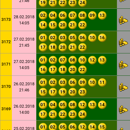
21:46
19
21
22
23
24
02
04
06
07
08
09
13
28.02.2018
3173
14:05
14
15
20
21
22
01
02
03
05
06
10
16
27.02.2018
3172
21:45
17
18
20
21
22
01
02
07
08
10
12
13
27.02.2018
3171
14:05
16
17
18
20
22
01
02
03
06
09
10
11
26.02.2018
3170
21:46
15
17
19
20
23
01
04
05
08
12
13
14
26.02.2018
3169
14:00
17
21
22
23
24
01
02
05
06
12
14
15
25.02.2018