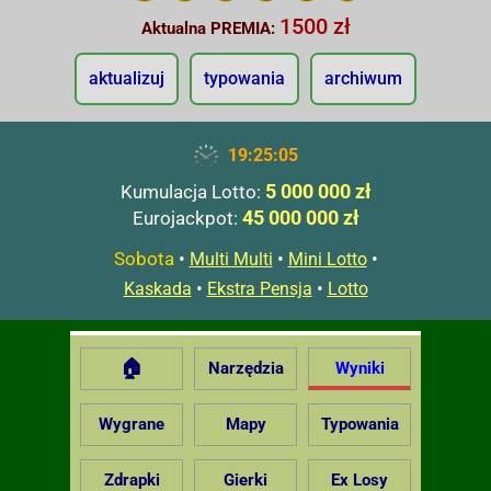
1500 zł
Aktualna PREMIA:
aktualizuj
typowania
archiwum
19:25:06
5 000 000 zł
Kumulacja Lotto:
45 000 000 zł
Eurojackpot:
Sobota
•
•
•
Multi Multi
Mini Lotto
•
•
Kaskada
Ekstra Pensja
Lotto
🏠
Narzędzia
Wyniki
Wygrane
Mapy
Typowania
Zdrapki
Gierki
Ex Losy