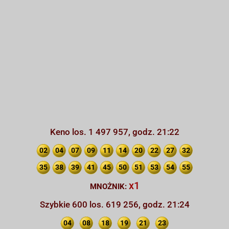
Keno los. 1 497 957, godz. 21:22
02
04
07
09
11
14
20
22
27
32
35
38
39
41
45
50
51
53
54
55
x1
MNOŻNIK:
Szybkie 600 los. 619 256, godz. 21:24
04
08
18
19
21
23