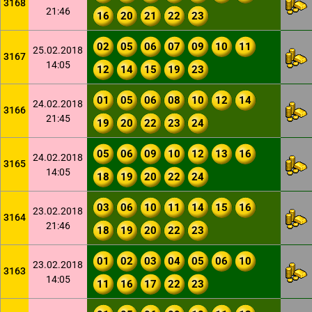
3168
21:46
16
20
21
22
23
02
05
06
07
09
10
11
25.02.2018
3167
14:05
12
14
15
19
23
01
05
06
08
10
12
14
24.02.2018
3166
21:45
19
20
22
23
24
05
06
09
10
12
13
16
24.02.2018
3165
14:05
18
19
20
22
24
03
06
10
11
14
15
16
23.02.2018
3164
21:46
18
19
20
22
23
01
02
03
04
05
06
10
23.02.2018
3163
14:05
11
16
17
22
23