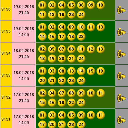
01
02
04
05
06
09
10
19.02.2018
3156
21:46
11
13
18
23
24
01
02
04
09
10
11
13
19.02.2018
3155
14:05
14
16
17
18
23
02
05
07
08
11
12
13
18.02.2018
3154
21:46
18
19
20
21
24
01
03
08
13
14
15
19
18.02.2018
3153
14:05
20
21
22
23
24
02
04
07
08
09
10
11
17.02.2018
3152
21:45
15
16
18
22
24
01
03
04
05
09
10
11
17.02.2018
3151
14:05
17
20
21
23
24