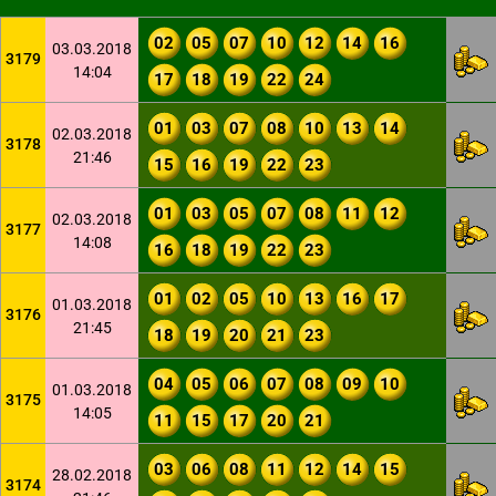
02
05
07
10
12
14
16
03.03.2018
3179
14:04
17
18
19
22
24
01
03
07
08
10
13
14
02.03.2018
3178
21:46
15
16
19
22
23
01
03
05
07
08
11
12
02.03.2018
3177
14:08
16
18
19
22
23
01
02
05
10
13
16
17
01.03.2018
3176
21:45
18
19
20
21
23
04
05
06
07
08
09
10
01.03.2018
3175
14:05
11
15
17
20
21
03
06
08
11
12
14
15
28.02.2018
3174