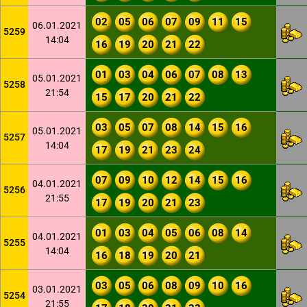
02
05
06
07
09
11
15
06.01.2021
5259
14:04
16
19
20
21
22
01
03
04
06
07
08
13
05.01.2021
5258
21:54
15
17
20
21
22
03
05
07
08
14
15
16
05.01.2021
5257
14:04
17
19
21
23
24
07
09
10
12
14
15
16
04.01.2021
5256
21:55
17
19
20
21
23
01
03
04
05
06
08
14
04.01.2021
5255
14:04
16
18
19
20
21
03
05
06
08
09
10
16
03.01.2021
5254
21:55