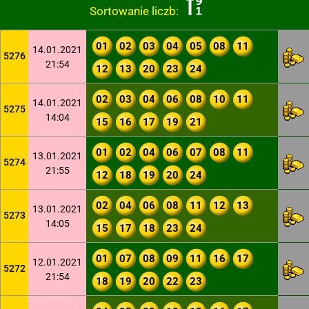
Sortowanie liczb:
01
02
03
04
05
08
11
14.01.2021
5276
21:54
12
13
20
23
24
02
03
04
06
08
10
11
14.01.2021
5275
14:04
15
16
17
19
21
01
02
04
06
07
08
11
13.01.2021
5274
21:55
12
18
19
20
24
02
04
06
08
11
12
13
13.01.2021
5273
14:05
15
17
18
23
24
01
07
08
09
11
16
17
12.01.2021
5272
21:54
18
19
20
22
23