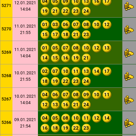
04
05
09
10
13
16
17
12.01.2021
5271
14:04
19
21
22
23
24
01
03
06
07
08
10
12
11.01.2021
5270
21:55
15
17
18
21
23
01
05
07
08
10
12
13
11.01.2021
5269
14:04
14
15
16
19
21
02
07
10
11
13
14
17
10.01.2021
5268
21:55
18
19
22
23
24
04
06
07
08
09
10
11
10.01.2021
5267
14:04
12
13
16
21
24
04
05
08
10
11
12
14
09.01.2021
5266
21:54
16
18
19
22
23