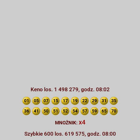
Keno los. 1 498 279, godz. 08:02
01
05
07
15
17
19
22
29
31
35
36
41
50
51
52
54
57
59
65
70
x4
MNOŻNIK:
Szybkie 600 los. 619 575, godz. 08:00