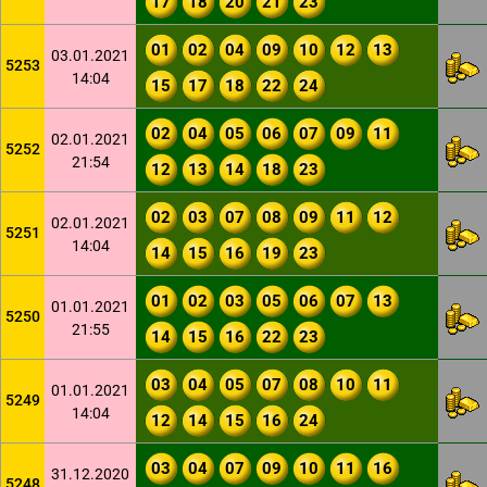
17
18
20
21
23
01
02
04
09
10
12
13
03.01.2021
5253
14:04
15
17
18
22
24
02
04
05
06
07
09
11
02.01.2021
5252
21:54
12
13
14
18
23
02
03
07
08
09
11
12
02.01.2021
5251
14:04
14
15
16
19
23
01
02
03
05
06
07
13
01.01.2021
5250
21:55
14
15
16
22
23
03
04
05
07
08
10
11
01.01.2021
5249
14:04
12
14
15
16
24
03
04
07
09
10
11
16
31.12.2020
5248