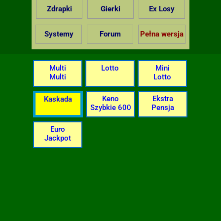
Zdrapki
Gierki
Ex Losy
Systemy
Forum
Pełna wersja
Multi
Lotto
Mini
Multi
Lotto
Keno
Ekstra
Kaskada
Szybkie 600
Pensja
Euro
Jackpot