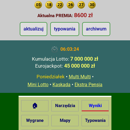
05
18
22
26
27
30
8600 zł
Aktualna PREMIA:
aktualizuj
typowania
archiwum
06:03:25
7 000 000 zł
Kumulacja Lotto:
45 000 000 zł
Eurojackpot:
Poniedziałek
•
•
Multi Multi
•
•
Mini Lotto
Kaskada
Ekstra Pensja
🏠
Narzędzia
Wyniki
Wygrane
Mapy
Typowania