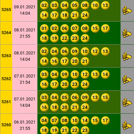
02
03
04
05
08
10
13
09.01.2021
5265
14:04
14
17
18
21
24
01
02
06
07
08
15
17
08.01.2021
5264
21:55
18
19
22
23
24
02
04
06
09
10
12
13
08.01.2021
5263
14:04
14
16
17
20
21
03
04
09
10
12
13
14
07.01.2021
5262
21:54
16
17
20
23
24
03
04
05
06
09
13
15
07.01.2021
5261
14:04
16
18
20
21
24
04
07
08
10
14
15
17
06.01.2021
5260
21:55
18
19
21
22
23