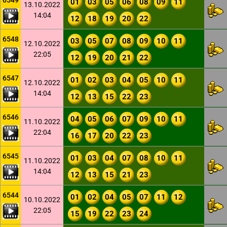
6549
01
03
05
06
08
09
11
13.10.2022
14:04
12
18
19
20
22
6548
03
05
07
08
09
10
11
12.10.2022
22:05
12
19
20
21
22
6547
01
02
03
04
05
10
11
12.10.2022
14:04
12
13
15
22
23
6546
04
05
06
07
09
10
11
11.10.2022
22:04
16
17
20
22
23
6545
01
03
04
07
08
10
11
11.10.2022
14:04
12
13
15
21
23
6544
01
02
04
05
07
11
12
10.10.2022
22:05
15
19
22
23
24