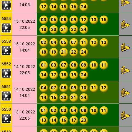
14:05
12
14
15
16
24
6554
03
06
08
09
12
13
15
15.10.2022
22:05
18
20
21
22
24
6553
02
04
05
07
11
12
13
15.10.2022
14:04
18
19
21
22
24
6552
01
03
07
08
09
10
11
14.10.2022
22:05
14
17
18
19
24
6551
04
07
08
09
10
11
12
14.10.2022
14:04
14
16
20
21
24
6550
01
02
03
04
08
10
11
13.10.2022
22:05
13
14
16
17
23