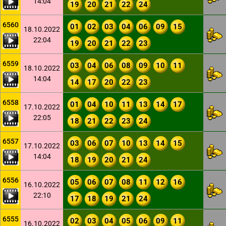
14:04
19
20
21
22
24
6560
01
02
03
04
06
09
15
18.10.2022
22:04
19
20
21
22
23
6559
03
04
06
08
09
10
11
18.10.2022
14:04
14
17
20
22
23
6558
01
04
10
11
13
14
17
17.10.2022
22:05
18
21
22
23
24
6557
03
06
07
10
13
14
15
17.10.2022
14:04
18
19
20
21
24
6556
05
06
07
08
11
12
16
16.10.2022
22:10
17
18
19
21
24
6555
02
03
04
05
06
09
11
16.10.2022