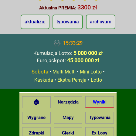
3300 zł
Aktualna PREMIA:
aktualizuj
typowania
archiwum
15:33:30
5 000 000 zł
Kumulacja Lotto:
45 000 000 zł
Eurojackpot:
Sobota
•
•
•
Multi Multi
Mini Lotto
•
•
Kaskada
Ekstra Pensja
Lotto
🏠
Narzędzia
Wyniki
Wygrane
Mapy
Typowania
Zdrapki
Gierki
Ex Losy