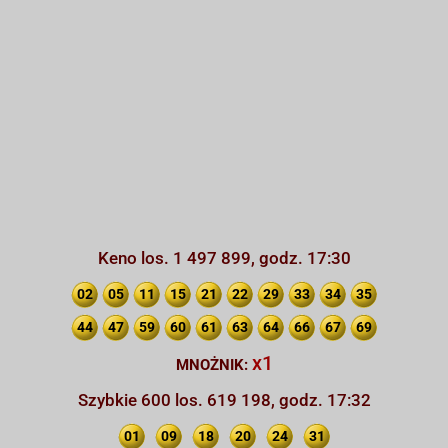
Keno los. 1 497 899, godz. 17:30
02
05
11
15
21
22
29
33
34
35
44
47
59
60
61
63
64
66
67
69
x1
MNOŻNIK:
Szybkie 600 los. 619 198, godz. 17:32
01
09
18
20
24
31