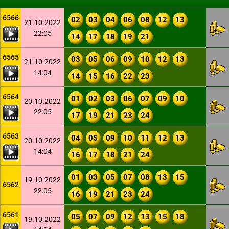
6566
02
03
04
06
08
12
13
21.10.2022
22:05
14
17
18
19
21
6565
03
05
06
09
10
12
13
21.10.2022
14:04
14
15
16
22
23
6564
01
02
03
06
07
09
10
20.10.2022
22:05
17
19
21
23
24
6563
04
05
09
10
11
12
13
20.10.2022
14:04
16
17
18
21
24
01
03
05
07
08
13
15
19.10.2022
6562
22:05
16
19
21
23
24
6561
05
07
09
12
13
15
18
19.10.2022