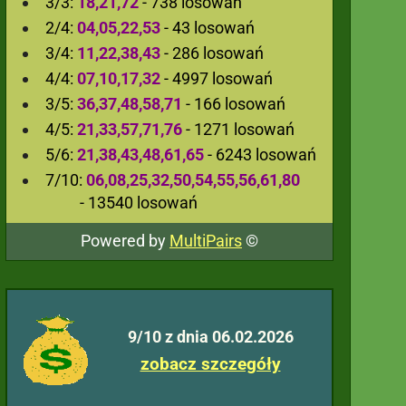
3/3:
18,21,72
- 738 losowań
2/4:
04,05,22,53
- 43 losowań
3/4:
11,22,38,43
- 286 losowań
4/4:
07,10,17,32
- 4997 losowań
3/5:
36,37,48,58,71
- 166 losowań
4/5:
21,33,57,71,76
- 1271 losowań
5/6:
21,38,43,48,61,65
- 6243 losowań
7/10:
06,08,25,32,50,54,55,56,61,80
- 13540 losowań
Powered by
MultiPairs
©
9/10 z dnia 06.02.2026
zobacz szczegóły