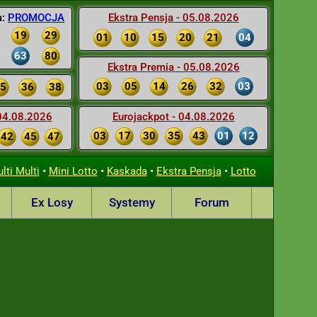
a:
PROMOCJA
Ekstra Pensja - 05.08.2026
19
29
01
10
15
20
21
04
63
80
Ekstra Premia - 05.08.2026
03
05
14
26
32
03
5
36
38
 04.08.2026
Eurojackpot - 04.08.2026
03
17
30
35
43
01
12
42
45
47
•
•
•
•
lti Multi
Mini Lotto
Kaskada
Ekstra Pensja
Lotto
Ex Losy
Systemy
Forum