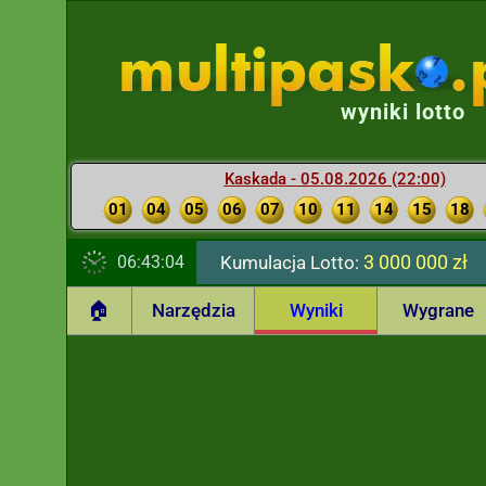
wyniki lotto
Kaskada - 05.08.2026 (22:00)
01
04
05
06
07
10
11
14
15
18
3 000 000 zł
06:43:05
Kumulacja Lotto:
🏠
Narzędzia
Wyniki
Wygrane