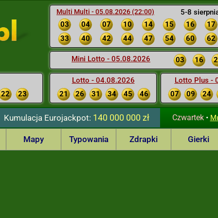
Multi Multi - 05.08.2026 (22:00)
5-8 sierpni
03
04
07
10
14
15
16
17
33
40
42
44
47
54
60
62
Mini Lotto - 05.08.2026
03
16
2
Lotto - 04.08.2026
Lotto Plus -
22
23
21
26
31
34
45
46
07
09
24
140 000 000 zł
Kumulacja
Eurojackpot:
Czwartek
•
Mu
Mapy
Typowania
Zdrapki
Gierki