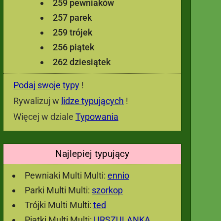
259 pewniaków
257 parek
259 trójek
256 piątek
262 dziesiątek
Podaj swoje typy
!
Rywalizuj w
lidze typujących
!
Więcej w dziale
Typowania
Najlepiej typujący
Pewniaki Multi Multi:
ennio
Parki Multi Multi:
szorkop
Trójki Multi Multi:
ted
Piątki Multi Multi:
URSZULANKA