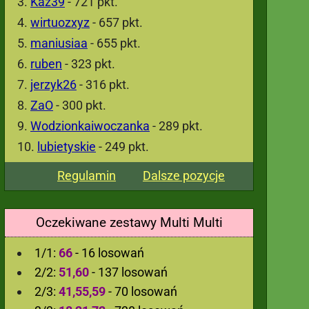
Kaz39
- 721 pkt.
wirtuozxyz
- 657 pkt.
maniusiaa
- 655 pkt.
ruben
- 323 pkt.
jerzyk26
- 316 pkt.
ZaO
- 300 pkt.
Wodzionkaiwoczanka
- 289 pkt.
lubietyskie
- 249 pkt.
Regulamin
Dalsze pozycje
Oczekiwane zestawy Multi Multi
1/1:
66
- 16 losowań
2/2:
51,60
- 137 losowań
2/3:
41,55,59
- 70 losowań