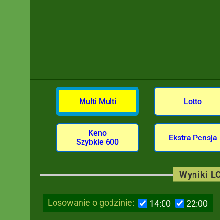
Multi Multi
Lotto
Keno
Ekstra Pensja
Szybkie 600
Wyniki LO
Losowanie o godzinie:
14:00
22:00