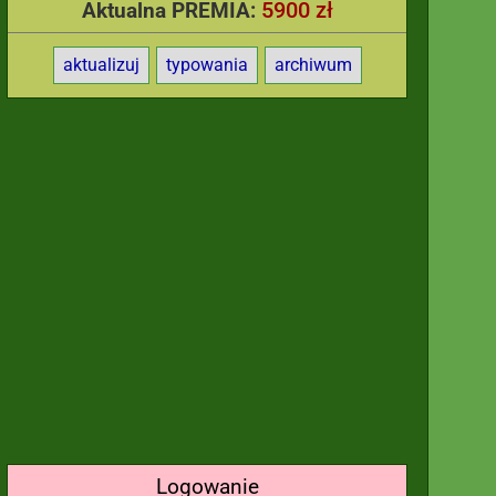
5900 zł
Aktualna PREMIA:
aktualizuj
typowania
archiwum
Logowanie