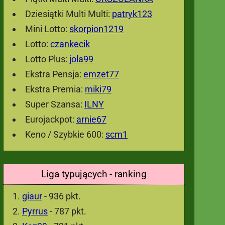
Dziesiątki Multi Multi:
patryk123
Mini Lotto:
skorpion1219
Lotto:
czankecik
Lotto Plus:
jola99
Ekstra Pensja:
emzet77
Ekstra Premia:
miki79
Super Szansa:
ILNY
Eurojackpot:
arnie67
Keno / Szybkie 600:
scm1
Liga typujących - ranking
giaur
- 936 pkt.
Pyrrus
- 787 pkt.