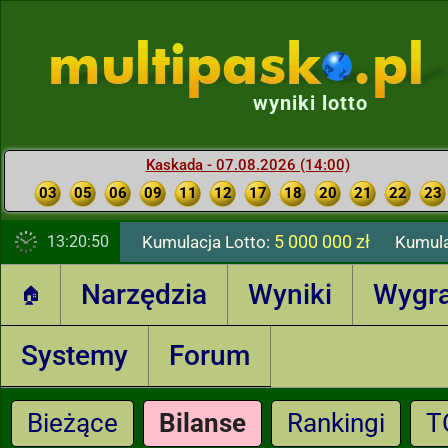
wyniki lotto
Kaskada - 07.08.2026 (14:00)
03
05
06
09
11
12
17
18
20
21
22
23
5 000 000 zł
13:20:51
Kumulacja Lotto:
Kumula
Narzędzia
Wyniki
Wygr
🏠
Systemy
Forum
Bieżące
Bilanse
Rankingi
T