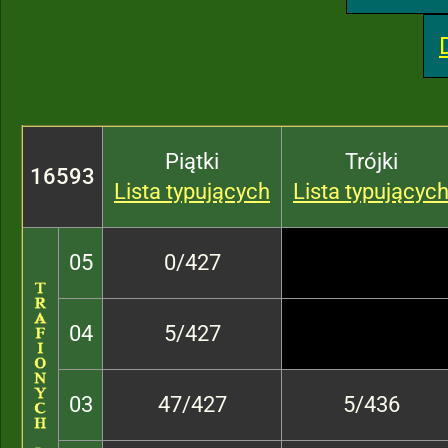
Piątki
Trójki
16593
Lista typujących
Lista typującyc
05
0/427
04
5/427
03
47/427
5/436