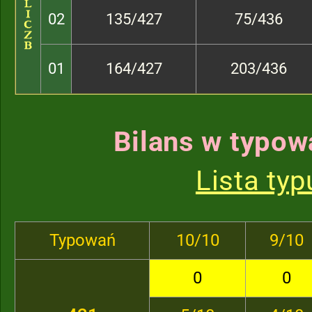
02
135/427
75/436
01
164/427
203/436
Bilans w typow
Lista ty
Typowań
10/10
9/10
0
0