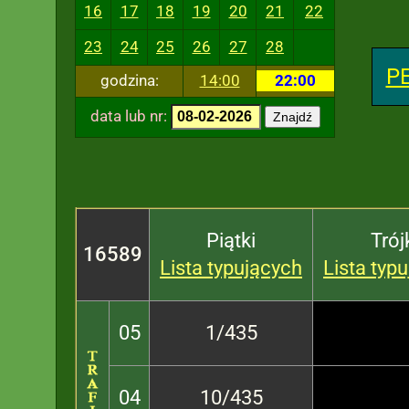
16
17
18
19
20
21
22
23
24
25
26
27
28
P
godzina:
14:00
22:00
data lub nr:
Znajdź
Piątki
Trój
16589
Lista typujących
Lista typ
05
1/435
04
10/435