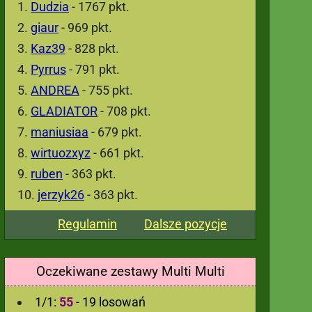
Dudzia
- 1767 pkt.
giaur
- 969 pkt.
Kaz39
- 828 pkt.
Pyrrus
- 791 pkt.
ANDREA
- 755 pkt.
GLADIATOR
- 708 pkt.
maniusiaa
- 679 pkt.
wirtuozxyz
- 661 pkt.
ruben
- 363 pkt.
jerzyk26
- 363 pkt.
Regulamin
Dalsze pozycje
Oczekiwane zestawy Multi Multi
1/1:
55
- 19 losowań