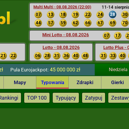
Multi Multi - 08.08.2026 (22:00)
11-14 sierpni
07
13
18
19
22
24
28
30
44
57
59
62
66
67
69
70
Mini Lotto - 08.08.2026
07
17
2
Lotto - 08.08.2026
Lotto Plus -
21
22
06
28
31
36
40
48
31
33
40
zł
45 000 000 zł
Pula
Eurojackpot:
Niedziela
Mapy
Typowania
Zdrapki
Gierki
Rankingi
TOP 100
Typujący
Zatypuj
Zestaw