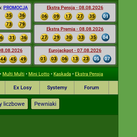
a:
PROMOCJA
Ekstra Pensja - 08.08.2026
35
36
06
09
17
27
35
01
73
79
Ekstra Premia - 08.08.2026
27
29
30
33
35
04
6
31
36
 08.08.2026
Eurojackpot - 07.08.2026
01
03
06
13
23
05
07
44
45
49
•
•
•
•
Multi Multi
Mini Lotto
Kaskada
Ekstra Pensja
Ex Losy
Systemy
Forum
y liczbowe
Pewniaki