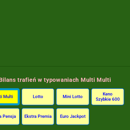
Bilans trafień w typowaniach Multi Multi
Keno
i Multi
Lotto
Mini Lotto
Szybkie 600
a Pensja
Ekstra Premia
Euro Jackpot