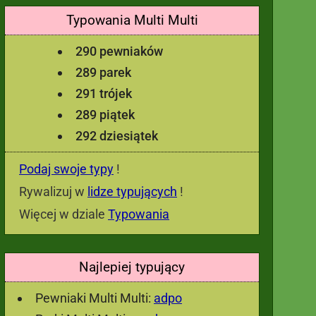
Typowania Multi Multi
290 pewniaków
289 parek
291 trójek
289 piątek
292 dziesiątek
Podaj swoje typy
!
Rywalizuj w
lidze typujących
!
Więcej w dziale
Typowania
Najlepiej typujący
Pewniaki Multi Multi:
adpo