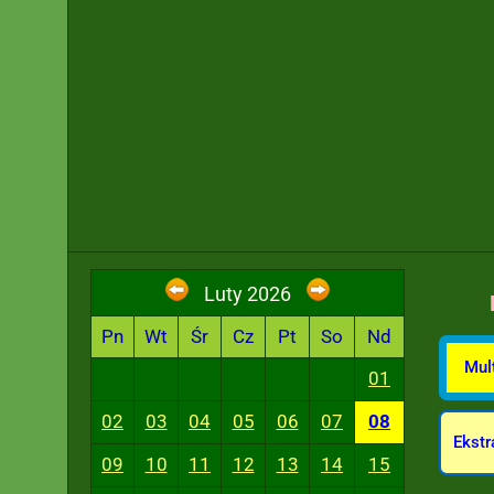
Luty 2026
Pn
Wt
Śr
Cz
Pt
So
Nd
Mult
01
02
03
04
05
06
07
08
Ekstr
09
10
11
12
13
14
15