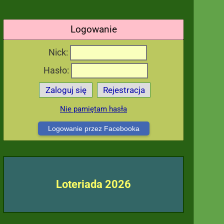
Logowanie
Nick:
Hasło:
Zaloguj się
Rejestracja
Nie pamiętam hasła
Logowanie przez Facebooka
Loteriada 2026