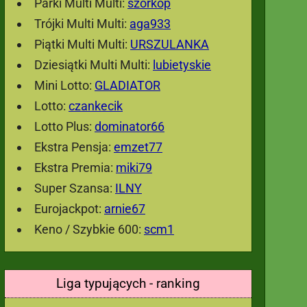
Parki Multi Multi:
szorkop
Trójki Multi Multi:
aga933
Piątki Multi Multi:
URSZULANKA
Dziesiątki Multi Multi:
lubietyskie
Mini Lotto:
GLADIATOR
Lotto:
czankecik
Lotto Plus:
dominator66
Ekstra Pensja:
emzet77
Ekstra Premia:
miki79
Super Szansa:
ILNY
Eurojackpot:
arnie67
Keno / Szybkie 600:
scm1
Liga typujących - ranking