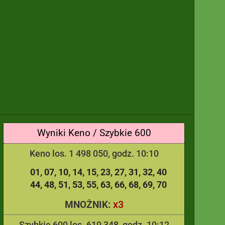
Wyniki Keno / Szybkie 600
Keno los. 1 498 050, godz. 10:10
01
07
10
14
15
23
27
31
32
40
44
48
51
53
55
63
66
68
69
70
x3
MNOŻNIK:
Szybkie 600 los. 619 348, godz. 10:12