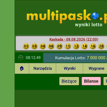
wyniki lotto
Kaskada - 08.08.2026 (22:00)
01
03
04
06
09
11
12
14
16
20
7 000 000 
08:12:50
Kumulacja Lotto:
🏠
Narzędzia
Wyniki
Wygrane
Bieżące
Bilanse