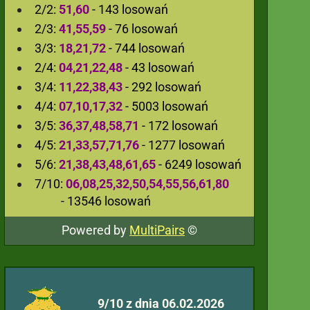
2/2:
51,60
- 143 losowań
2/3:
41,55,59
- 76 losowań
3/3:
18,21,72
- 744 losowań
2/4:
04,21,22,48
- 43 losowań
3/4:
11,22,38,43
- 292 losowań
4/4:
07,10,17,32
- 5003 losowań
3/5:
36,37,48,58,71
- 172 losowań
4/5:
21,33,57,71,76
- 1277 losowań
5/6:
21,38,43,48,61,65
- 6249 losowań
7/10:
06,08,25,32,50,54,55,56,61,80
- 13546 losowań
Powered by
MultiPairs
©
9/10 z dnia 06.02.2026