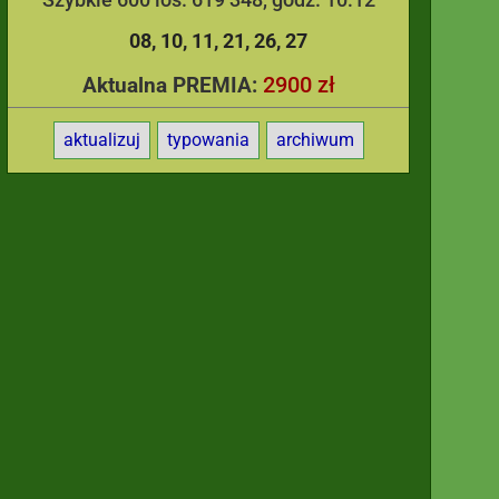
08
10
11
21
26
27
2900 zł
Aktualna PREMIA:
aktualizuj
typowania
archiwum