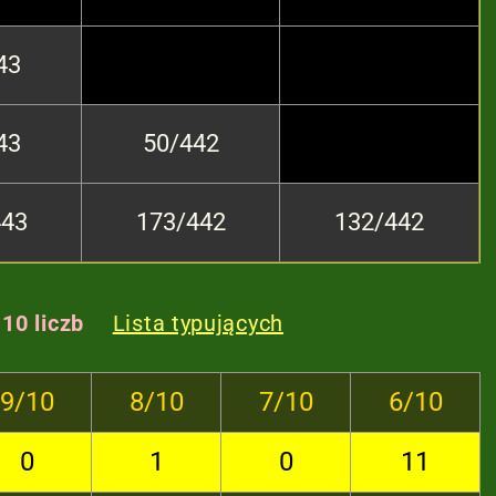
43
43
50/442
443
173/442
132/442
 10 liczb
Lista typujących
9/10
8/10
7/10
6/10
0
1
0
11