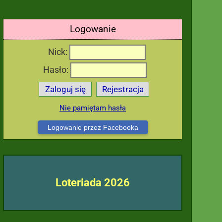
Logowanie
Nick:
Hasło:
Zaloguj się
Rejestracja
Nie pamiętam hasła
Logowanie przez Facebooka
Loteriada 2026