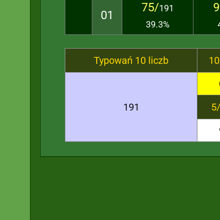
75/
9
191
01
39.3%
Typowań 10 liczb
10
191
5