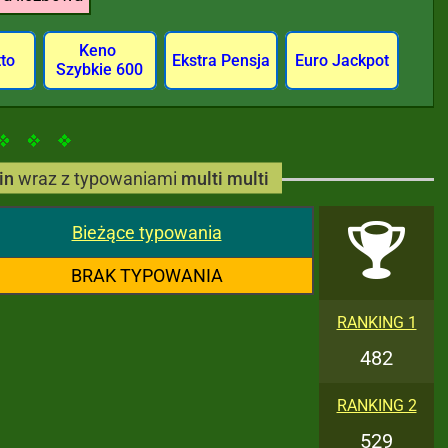
Keno
tto
Ekstra Pensja
Euro Jackpot
Szybkie 600
in
wraz z typowaniami
multi multi
Bieżące typowania
BRAK TYPOWANIA
RANKING 1
482
RANKING 2
529