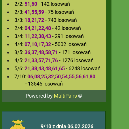
2/2:
51,60
- 142 losowań
2/3:
41,55,59
- 75 losowań
3/3:
18,21,72
- 743 losowań
2/4:
04,21,22,48
- 42 losowań
3/4:
11,22,38,43
- 291 losowań
4/4:
07,10,17,32
- 5002 losowań
3/5:
36,37,48,58,71
- 171 losowań
4/5:
21,33,57,71,76
- 1276 losowań
5/6:
21,38,43,48,61,65
- 6248 losowań
7/10:
06,08,25,32,50,54,55,56,61,80
- 13545 losowań
Powered by
MultiPairs
©
9/10 z dnia 06.02.2026