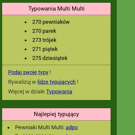
Typowania Multi Multi
270 pewniaków
270 parek
273 trójek
271 piątek
275 dziesiątek
Podaj swoje typy
!
Rywalizuj w
lidze typujących
!
Więcej w dziale
Typowania
Najlepiej typujący
Pewniaki Multi Multi:
adpo