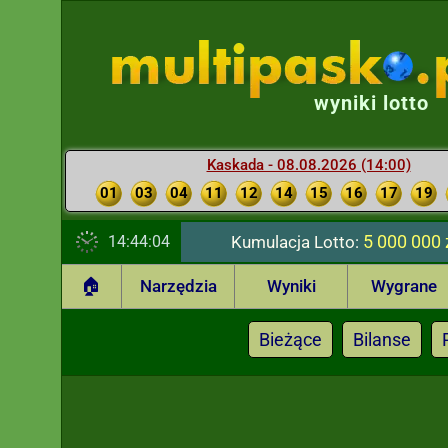
wyniki lotto
Kaskada - 08.08.2026 (14:00)
01
03
04
11
12
14
15
16
17
19
5 000 000 
14:44:05
Kumulacja Lotto:
🏠
Narzędzia
Wyniki
Wygrane
Bieżące
Bilanse