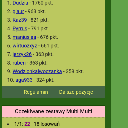
Dudzia
- 1760 pkt.
giaur
- 963 pkt.
Kaz39
- 821 pkt.
Pyrrus
- 791 pkt.
maniusiaa
- 676 pkt.
wirtuozxyz
- 661 pkt.
jerzyk26
- 363 pkt.
ruben
- 363 pkt.
Wodzionkaiwoczanka
- 358 pkt.
aga933
- 324 pkt.
Regulamin
Dalsze pozycje
Oczekiwane zestawy Multi Multi
1/1:
22
- 18 losowań