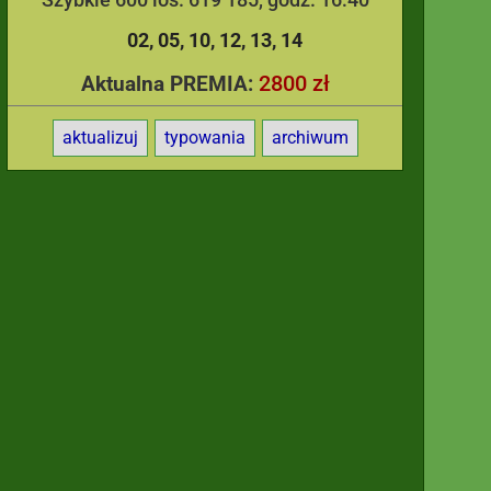
02
05
10
12
13
14
2800 zł
Aktualna PREMIA:
aktualizuj
typowania
archiwum