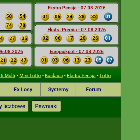
Ekstra Pensja - 07.08.2026
50
54
01
06
24
28
32
01
74
78
Ekstra Premia - 07.08.2026
02
06
17
20
26
01
4
27
35
 06.08.2026
Eurojackpot - 07.08.2026
01
03
06
13
23
05
07
21
22
47
•
•
•
•
ti Multi
Mini Lotto
Kaskada
Ekstra Pensja
Lotto
Ex Losy
Systemy
Forum
y liczbowe
Pewniaki