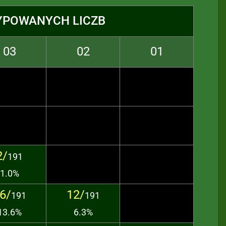
YPOWANYCH LICZB
03
02
01
2/
191
1.0%
6/
12/
191
191
13.6%
6.3%