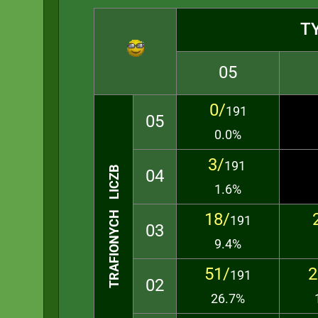
T
05
0/
191
05
0.0%
3/
191
TRAFIONYCH LICZB
04
1.6%
18/
191
03
9.4%
51/
2
191
02
26.7%