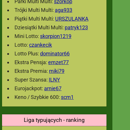
Parki Multi Multi:
szorkop
Trójki Multi Multi:
aga933
Piątki Multi Multi:
URSZULANKA
Dziesiątki Multi Multi:
patryk123
Mini Lotto:
skorpion1219
Lotto:
czankecik
Lotto Plus:
dominator66
Ekstra Pensja:
emzet77
Ekstra Premia:
miki79
Super Szansa:
ILNY
Eurojackpot:
arnie67
Keno / Szybkie 600:
scm1
Liga typujących - ranking