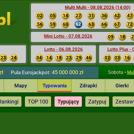
Multi Multi - 08.08.2026 (14:00)
02
05
14
27
31
36
42
47
56
59
60
62
63
66
67
72
Mini Lotto - 07.08.2026
09
18
2
Lotto - 06.08.2026
Lotto Plus -
23
24
04
14
18
23
29
46
02
03
16
zł
45 000 000 zł
Pula
Eurojackpot:
Sobota
•
Mul
Mapy
Typowania
Zdrapki
Gierki
Rankingi
TOP 100
Typujący
Zatypuj
Zestaw