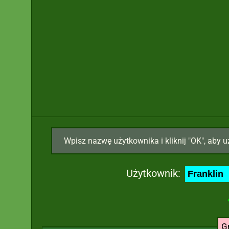
Wpisz nazwę użytkownika i kliknij "OK", aby u
Użytkownik:
G