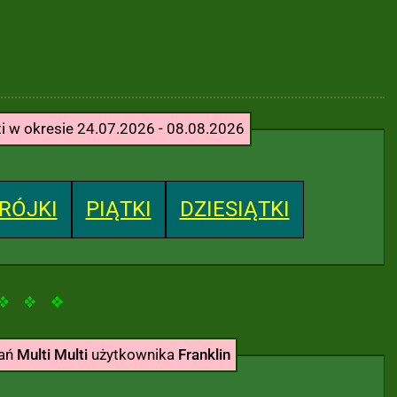
ti w okresie 24.07.2026 - 08.08.2026
RÓJKI
PIĄTKI
DZIESIĄTKI
wań
Multi Multi
użytkownika
Franklin