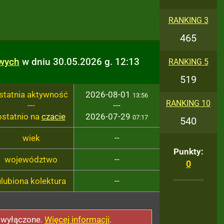
RANKING 3
465
owych
w dniu 30.05.2026 g. 12:13
RANKING 5
519
statnia aktywność
2026-08-01
13:56
RANKING 10
---
---
ostatnio na
czacie
2026-07-29
07:17
540
wiek
--
Punkty:
województwo
--
0
ulubiona kolektura
--
 wyłączone.
Więcej informacji
.