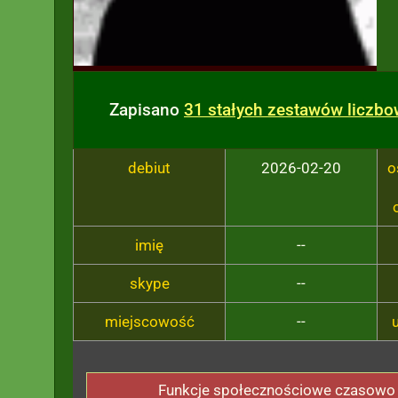
Zapisano
31 stałych zestawów liczb
debiut
2026-02-20
o
imię
--
skype
--
miejscowość
--
Funkcje społecznościowe czasowo