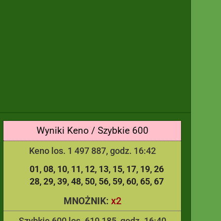
Wyniki Keno / Szybkie 600
Keno los. 1 497 887, godz. 16:42
01
08
10
11
12
13
15
17
19
26
28
29
39
48
50
56
59
60
65
67
x2
MNOŻNIK:
Szybkie 600 los. 619 185, godz. 16:40