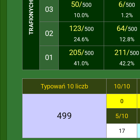
TRAFIONYCH LICZB
50/
6/
500
500
03
10.0%
1.2%
123/
64/
500
500
02
24.6%
12.8%
205/
211/
500
500
01
41.0%
42.2%
Typowań 10 liczb
10/10
0
499
5/10
17