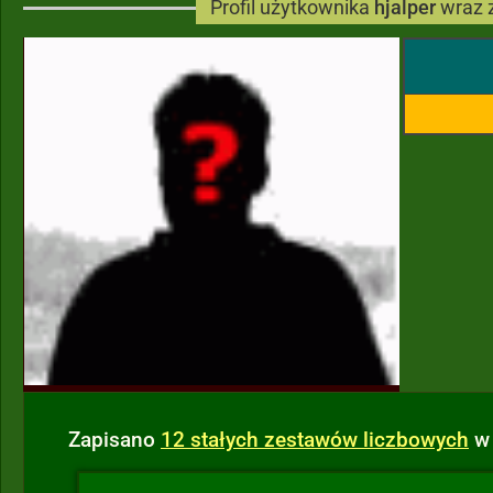
Profil użytkownika
hjalper
wraz 
Zapisano
12 stałych zestawów liczbowych
w 