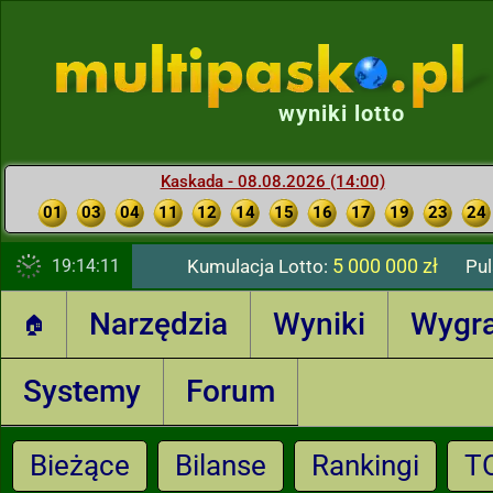
wyniki lotto
Kaskada - 08.08.2026 (14:00)
01
03
04
11
12
14
15
16
17
19
23
24
5 000 000 zł
19:14:12
Kumulacja Lotto:
Pul
Narzędzia
Wyniki
Wygr
🏠
Systemy
Forum
Bieżące
Bilanse
Rankingi
T