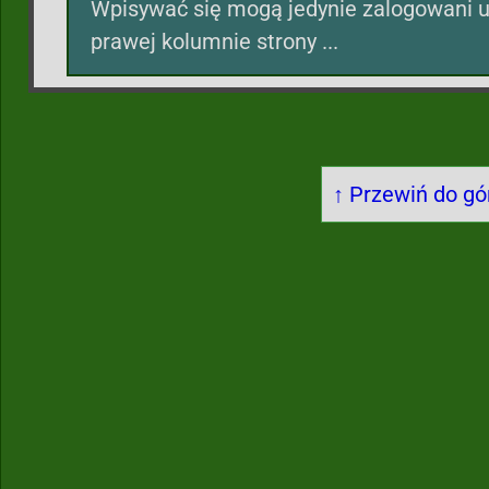
Wpisywać się mogą jedynie zalogowani u
prawej kolumnie strony ...
↑ Przewiń do gór