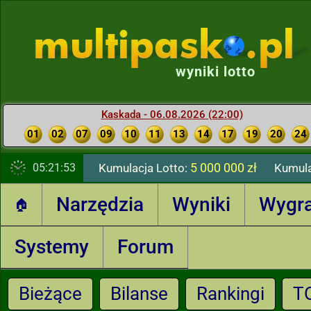
wyniki lotto
Kaskada - 06.08.2026 (22:00)
01
02
07
09
10
11
13
14
17
19
20
24
5 000 000 zł
05:21:54
Kumulacja Lotto:
Kumula
Narzędzia
Wyniki
Wygr
🏠
Systemy
Forum
Bieżące
Bilanse
Rankingi
T