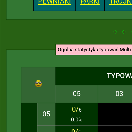
PEWNIAKI
PARKI
TRÓJK
Ogólna statystyka typowań
Multi
TYPOW
05
03
0/
6
05
0.0%