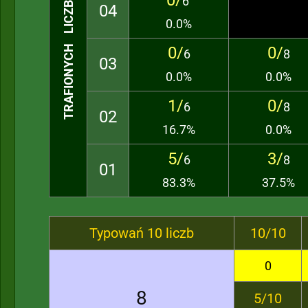
0/
6
TRAFIONYCH LICZB
04
0.0%
0/
0/
6
8
03
0.0%
0.0%
1/
0/
6
8
02
16.7%
0.0%
5/
3/
6
8
01
83.3%
37.5%
Typowań 10 liczb
10/10
0
8
5/10