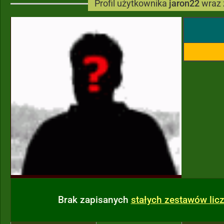
Profil użytkownika
jaron22
wraz 
Brak zapisanych
stałych zestawów li