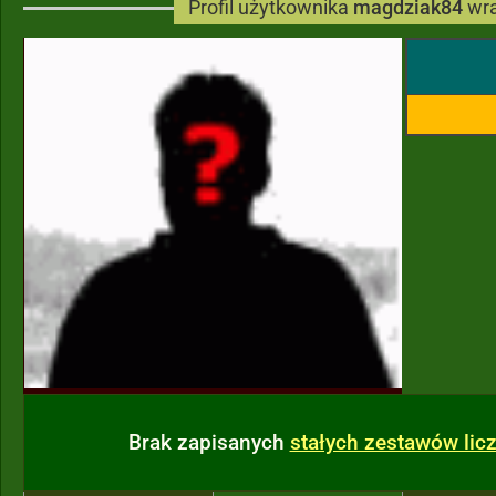
Profil użytkownika
magdziak84
wra
Brak zapisanych
stałych zestawów li