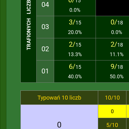
0/
15
TRAFIONYCH LICZB
04
0.0%
3/
0/
15
18
03
20.0%
0.0%
2/
2/
15
18
02
13.3%
11.1%
6/
9/
15
18
01
40.0%
50.0%
Typowań 10 liczb
10/10
0
0
5/10