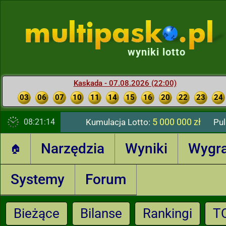
wyniki lotto
Kaskada - 07.08.2026 (22:00)
03
06
07
10
11
14
15
16
20
22
23
24
5 000 000 zł
08:21:15
Kumulacja Lotto:
Pul
Narzędzia
Wyniki
Wygr
🏠
Systemy
Forum
Bieżące
Bilanse
Rankingi
T