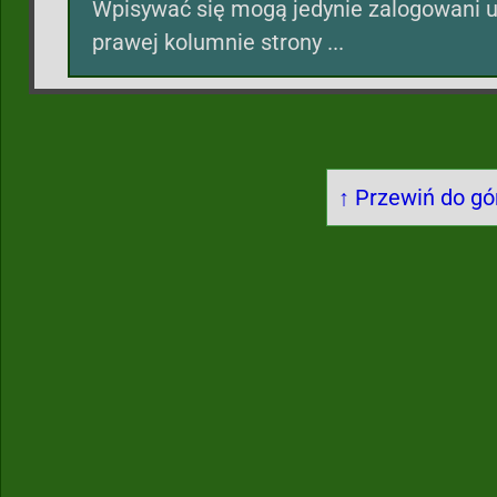
Wpisywać się mogą jedynie zalogowani u
prawej kolumnie strony ...
↑ Przewiń do gór