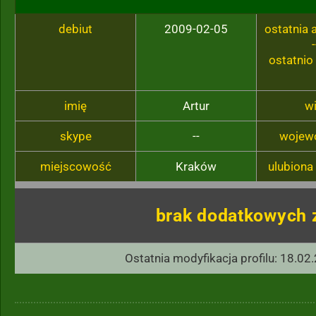
debiut
2009-02-05
ostatnia
-
ostatnio
imię
Artur
w
skype
--
wojew
miejscowość
Kraków
ulubiona
brak dodatkowych 
Ostatnia modyfikacja profilu: 18.02