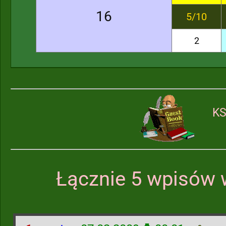
16
5/10
2
KS
Łącznie 5 wpisów 