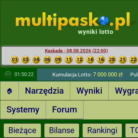
wyniki lotto
Kaskada - 08.08.2026 (22:00)
01
03
04
06
09
11
12
14
16
20
21
22
7 000 000 zł
01:50:22
Kumulacja Lotto:
Pul
Narzędzia
Wyniki
Wygr
🏠
Systemy
Forum
Bieżące
Bilanse
Rankingi
T