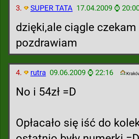
3.
SUPER TATA
17.04.2009 ⌚ 20:0
dzięki,ale ciągle czekam
pozdrawiam
4.
rutra
09.06.2009 ⌚ 22:16
Krakó
No i 54zł =D
Opłacało się iść do kolek
ostatnio były numerki =