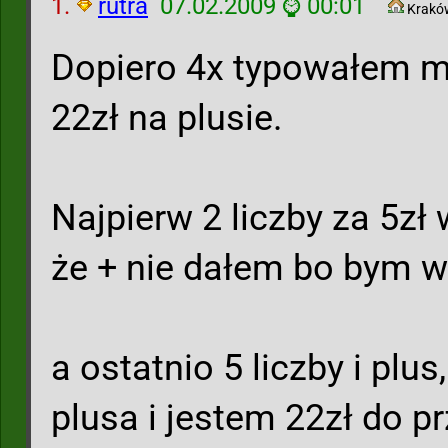
1.
rutra
07.02.2009 ⌚ 00:01
Krakó
Dopiero 4x typowałem mul
22zł na plusie.
Najpierw 2 liczby za 5zł
że + nie dałem bo bym w
a ostatnio 5 liczby i plus
plusa i jestem 22zł do p