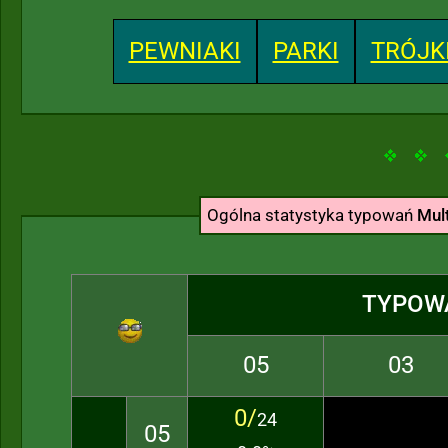
PEWNIAKI
PARKI
TRÓJK
Ogólna statystyka typowań
Mult
TYPOW
05
03
0/
24
05