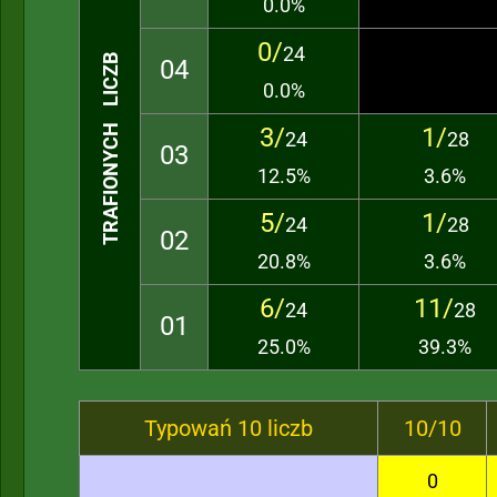
0.0%
0/
24
TRAFIONYCH LICZB
04
0.0%
3/
1/
24
28
03
12.5%
3.6%
5/
1/
24
28
02
20.8%
3.6%
6/
11/
24
28
01
25.0%
39.3%
Typowań 10 liczb
10/10
0