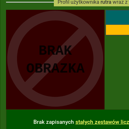
Profil użytkownika
rutra
wraz z
Brak zapisanych
stałych zestawów li