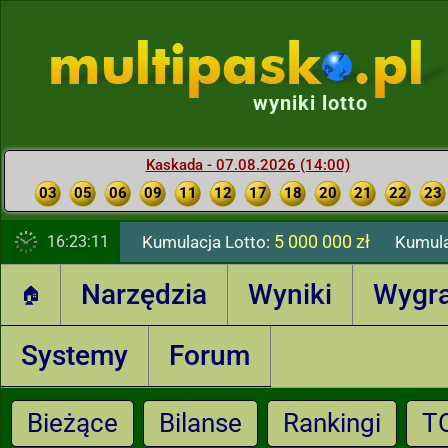
wyniki lotto
Kaskada - 07.08.2026 (14:00)
03
05
06
09
11
12
17
18
20
21
22
23
5 000 000 zł
16:23:12
Kumulacja Lotto:
Kumula
Narzędzia
Wyniki
Wygr
🏠
Systemy
Forum
Bieżące
Bilanse
Rankingi
T