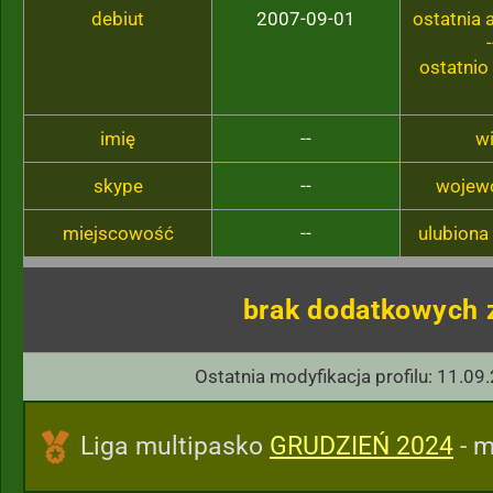
debiut
2007-09-01
ostatnia
-
ostatnio
imię
--
w
skype
--
wojew
miejscowość
--
ulubiona
brak dodatkowych 
Ostatnia modyfikacja profilu: 11.09
Liga multipasko
GRUDZIEŃ 2024
- m