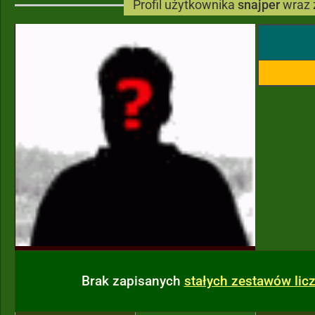
Profil użytkownika
snajper
wraz 
Brak zapisanych
stałych zestawów li