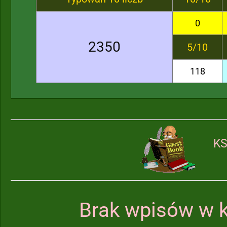
0
2350
5/10
118
KS
Brak wpisów w k