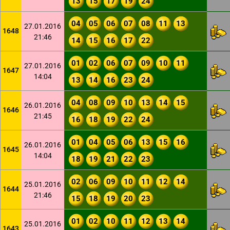
13
15
17
19
24
04
05
06
07
08
11
13
27.01.2016
1648
21:46
14
15
16
17
22
01
02
06
07
09
10
11
27.01.2016
1647
14:04
13
14
16
23
24
04
08
09
10
13
14
15
26.01.2016
1646
21:45
16
18
19
22
24
01
04
05
06
13
15
16
26.01.2016
1645
14:04
18
19
21
22
23
02
06
09
10
11
12
14
25.01.2016
1644
21:46
15
18
19
20
23
01
02
10
11
12
13
14
25.01.2016
1643