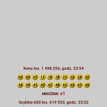
Keno los. 1 498 256, godz. 23:54
02
03
07
11
16
18
21
22
24
32
34
39
41
45
47
48
61
62
67
69
x1
MNOŻNIK:
Szybkie 600 los. 619 553, godz. 23:52