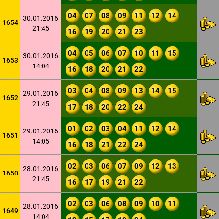
04
07
08
09
11
12
14
30.01.2016
1654
21:45
16
19
20
21
23
04
05
06
07
10
11
15
30.01.2016
1653
14:04
16
18
20
21
22
03
04
08
09
13
14
15
29.01.2016
1652
21:45
17
18
20
22
24
01
02
03
04
11
12
14
29.01.2016
1651
14:05
16
18
21
22
24
02
03
06
07
09
12
13
28.01.2016
1650
21:45
16
17
19
21
22
02
03
06
08
09
10
11
28.01.2016
1649
14:04