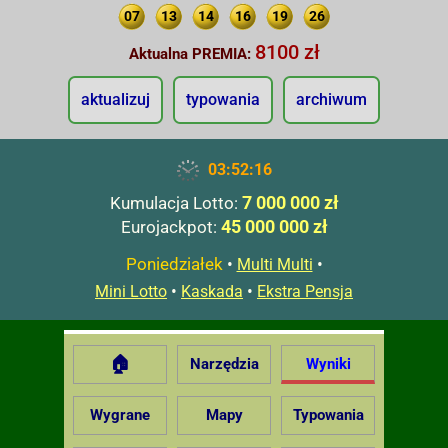
07
13
14
16
19
26
8100 zł
Aktualna PREMIA:
aktualizuj
typowania
archiwum
03:52:17
7 000 000 zł
Kumulacja Lotto:
45 000 000 zł
Eurojackpot:
Poniedziałek
•
•
Multi Multi
•
•
Mini Lotto
Kaskada
Ekstra Pensja
🏠
Narzędzia
Wyniki
Wygrane
Mapy
Typowania