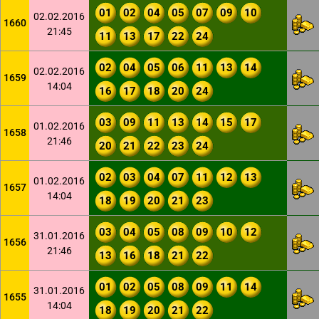
01
02
04
05
07
09
10
02.02.2016
1660
21:45
11
13
17
22
24
02
04
05
06
11
13
14
02.02.2016
1659
14:04
16
17
18
20
24
03
09
11
13
14
15
17
01.02.2016
1658
21:46
20
21
22
23
24
02
03
04
07
11
12
13
01.02.2016
1657
14:04
18
19
20
21
23
03
04
05
08
09
10
12
31.01.2016
1656
21:46
13
16
18
21
22
01
02
05
08
09
11
14
31.01.2016
1655
14:04
18
19
20
21
22