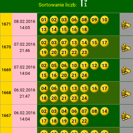
Sortowanie liczb:
01
02
03
06
08
09
10
08.02.2016
1671
14:05
13
14
15
16
18
02
03
07
13
14
15
17
07.02.2016
1670
21:46
19
20
21
22
23
02
05
06
10
11
12
13
07.02.2016
1669
14:04
15
16
20
21
24
04
06
11
13
15
16
17
06.02.2016
1668
21:47
18
20
21
23
24
02
03
04
06
07
08
14
06.02.2016
1667
14:04
17
18
19
21
22