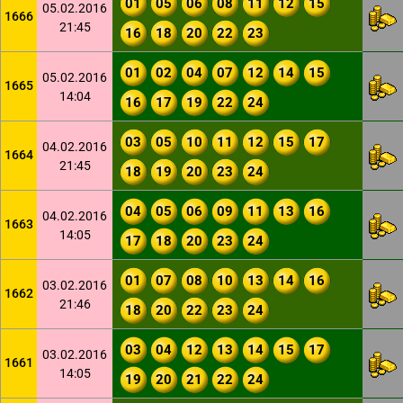
01
05
06
08
11
12
15
05.02.2016
1666
21:45
16
18
20
22
23
01
02
04
07
12
14
15
05.02.2016
1665
14:04
16
17
19
22
24
03
05
10
11
12
15
17
04.02.2016
1664
21:45
18
19
20
23
24
04
05
06
09
11
13
16
04.02.2016
1663
14:05
17
18
20
23
24
01
07
08
10
13
14
16
03.02.2016
1662
21:46
18
20
22
23
24
03
04
12
13
14
15
17
03.02.2016
1661
14:05
19
20
21
22
24