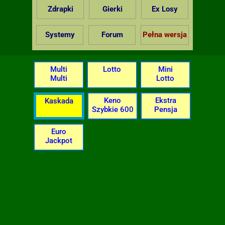
Zdrapki
Gierki
Ex Losy
Systemy
Forum
Pełna wersja
Multi
Lotto
Mini
Multi
Lotto
Keno
Ekstra
Kaskada
Szybkie 600
Pensja
Euro
Jackpot