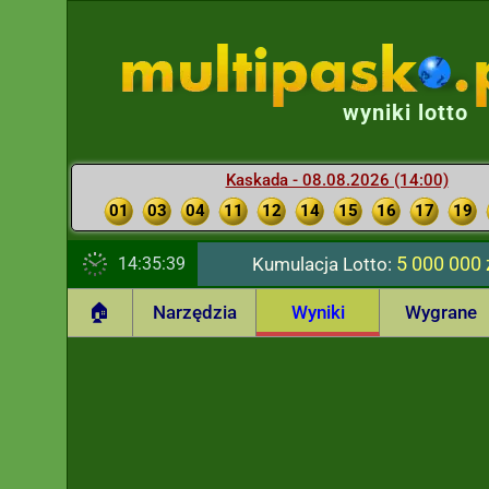
wyniki lotto
Kaskada - 08.08.2026 (14:00)
01
03
04
11
12
14
15
16
17
19
5 000 000 
14:35:40
Kumulacja Lotto:
🏠
Narzędzia
Wyniki
Wygrane