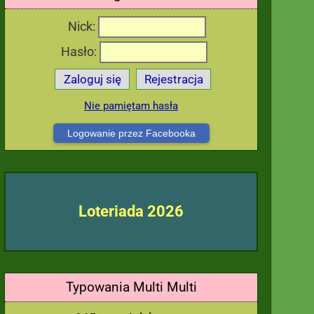
Nick:
Hasło:
Zaloguj się
Rejestracja
Nie pamiętam hasła
Logowanie przez Facebooka
Loteriada 2026
Typowania Multi Multi