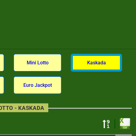
Mini Lotto
Kaskada
Euro Jackpot
LOTTO - KASKADA