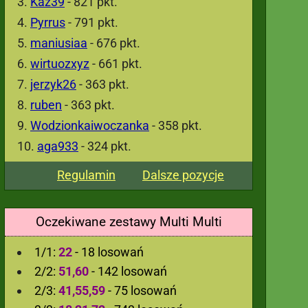
Kaz39
- 821 pkt.
Pyrrus
- 791 pkt.
maniusiaa
- 676 pkt.
wirtuozxyz
- 661 pkt.
jerzyk26
- 363 pkt.
ruben
- 363 pkt.
Wodzionkaiwoczanka
- 358 pkt.
aga933
- 324 pkt.
Regulamin
Dalsze pozycje
Oczekiwane zestawy Multi Multi
1/1:
22
- 18 losowań
2/2:
51,60
- 142 losowań
2/3:
41,55,59
- 75 losowań