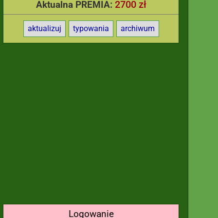
2700 zł
Aktualna PREMIA:
aktualizuj
typowania
archiwum
Logowanie