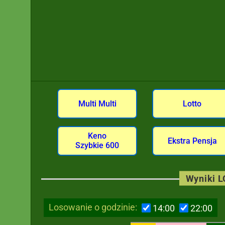
Multi Multi
Lotto
Keno
Ekstra Pensja
Szybkie 600
Wyniki 
Losowanie o godzinie:
14:00
22:00