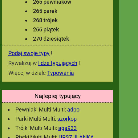
265 pewniaków
265 parek
268 trójek
266 piątek
270 dziesiątek
Podaj swoje typy
!
Rywalizuj w
lidze typujących
!
Więcej w dziale
Typowania
Najlepiej typujący
Pewniaki Multi Multi:
adpo
Parki Multi Multi:
szorkop
Trójki Multi Multi:
aga933
Piątki Multi Multi:
URSZULANKA