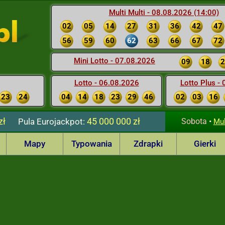
Multi Multi - 08.08.2026 (14:00)
02
05
14
27
31
36
42
47
56
59
60
62
63
66
67
72
Mini Lotto - 07.08.2026
09
18
2
Lotto - 06.08.2026
Lotto Plus -
23
24
04
14
18
23
29
46
02
03
16
zł
45 000 000 zł
Pula
Eurojackpot:
Sobota
•
Mul
Mapy
Typowania
Zdrapki
Gierki