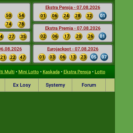
Ekstra Pensja - 07.08.2026
50
54
01
06
24
28
32
01
74
78
Ekstra Premia - 07.08.2026
02
06
17
20
26
01
4
27
35
 06.08.2026
Eurojackpot - 07.08.2026
01
03
06
13
23
05
07
21
22
47
•
•
•
•
ti Multi
Mini Lotto
Kaskada
Ekstra Pensja
Lotto
Ex Losy
Systemy
Forum