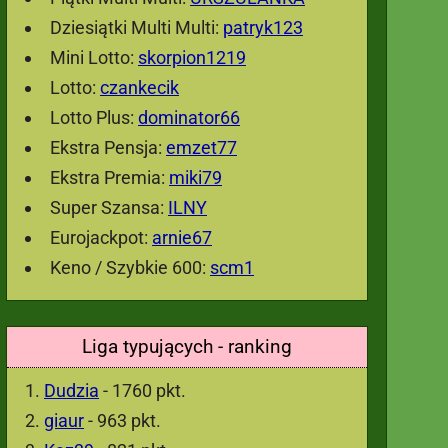
Dziesiątki Multi Multi:
patryk123
Mini Lotto:
skorpion1219
Lotto:
czankecik
Lotto Plus:
dominator66
Ekstra Pensja:
emzet77
Ekstra Premia:
miki79
Super Szansa:
ILNY
Eurojackpot:
arnie67
Keno / Szybkie 600:
scm1
Liga typujących - ranking
Dudzia
- 1760 pkt.
giaur
- 963 pkt.