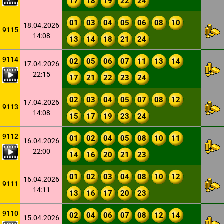
17
18
19
22
24
01
03
04
05
06
08
10
18.04.2026
9115
14:08
13
14
18
21
24
9114
02
05
06
07
11
13
14
17.04.2026
22:15
17
21
22
23
24
02
03
04
05
07
08
12
17.04.2026
9113
14:08
15
17
19
23
24
9112
01
02
04
05
08
10
11
16.04.2026
22:00
14
16
20
21
23
01
02
03
04
08
10
12
16.04.2026
9111
14:11
13
16
17
20
23
9110
02
04
06
07
08
12
14
15.04.2026