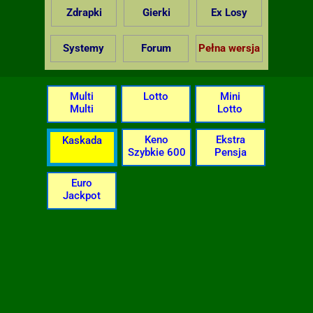
Zdrapki
Gierki
Ex Losy
Systemy
Forum
Pełna wersja
Multi
Lotto
Mini
Multi
Lotto
Keno
Ekstra
Kaskada
Szybkie 600
Pensja
Euro
Jackpot