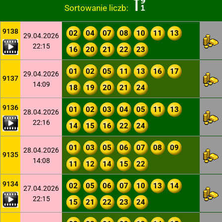
Sortowanie liczb:
9138
02
04
07
08
10
11
13
29.04.2026
22:15
16
20
21
22
23
01
02
05
11
13
16
17
29.04.2026
9137
14:09
18
19
20
21
24
9136
01
02
03
04
05
11
13
28.04.2026
22:16
14
15
16
22
24
01
03
05
06
07
08
09
28.04.2026
9135
14:08
11
12
14
15
22
9134
02
05
06
07
10
13
14
27.04.2026
22:15
15
21
22
23
24