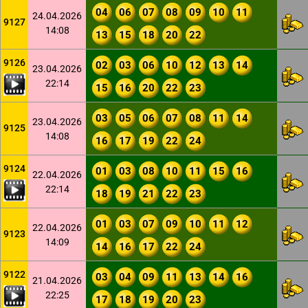
04
06
07
08
09
10
11
24.04.2026
9127
14:08
13
15
18
20
22
9126
02
03
06
10
12
13
14
23.04.2026
22:14
15
16
20
22
23
03
05
06
07
08
11
14
23.04.2026
9125
14:08
16
17
19
22
24
9124
01
03
08
10
11
15
16
22.04.2026
22:14
18
19
21
22
23
01
03
07
09
10
11
12
22.04.2026
9123
14:09
14
16
17
22
24
9122
03
04
09
11
13
14
16
21.04.2026
22:25
17
18
19
20
23