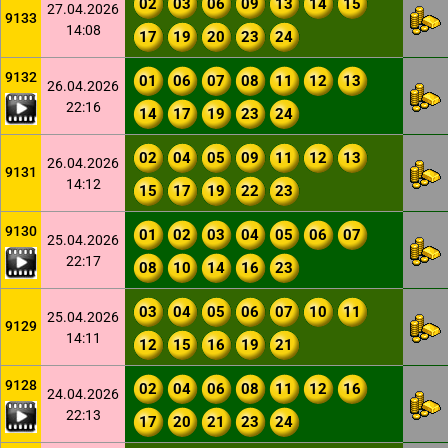
02
03
06
09
13
14
15
27.04.2026
9133
14:08
17
19
20
23
24
9132
01
06
07
08
11
12
13
26.04.2026
22:16
14
17
19
23
24
02
04
05
09
11
12
13
26.04.2026
9131
14:12
15
17
19
22
23
9130
01
02
03
04
05
06
07
25.04.2026
22:17
08
10
14
16
23
03
04
05
06
07
10
11
25.04.2026
9129
14:11
12
15
16
19
21
9128
02
04
06
08
11
12
16
24.04.2026
22:13
17
20
21
23
24