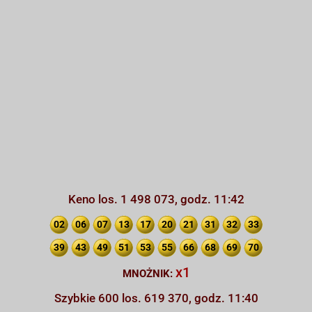
Keno los. 1 498 073, godz. 11:42
02
06
07
13
17
20
21
31
32
33
39
43
49
51
53
55
66
68
69
70
x1
MNOŻNIK:
Szybkie 600 los. 619 370, godz. 11:40