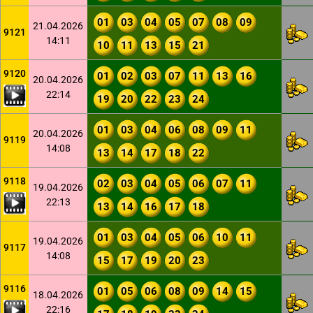
01
03
04
05
07
08
09
21.04.2026
9121
14:11
10
11
13
15
21
9120
01
02
03
07
11
13
16
20.04.2026
22:14
19
20
22
23
24
01
03
04
06
08
09
11
20.04.2026
9119
14:08
13
14
17
18
22
9118
02
03
04
05
06
07
11
19.04.2026
22:13
13
14
16
17
18
01
03
04
05
06
10
11
19.04.2026
9117
14:08
15
17
19
20
23
9116
01
05
06
08
09
14
15
18.04.2026
22:16