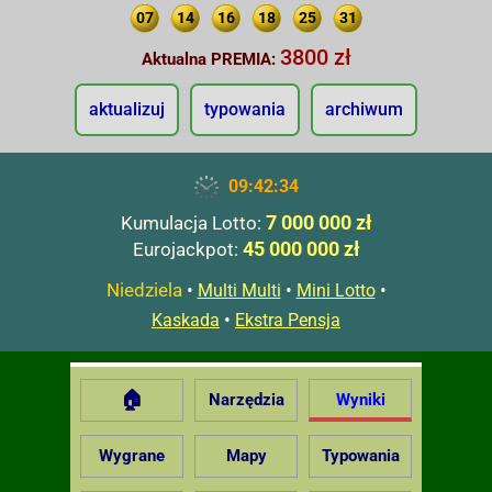
07
14
16
18
25
31
3800 zł
Aktualna PREMIA:
aktualizuj
typowania
archiwum
09:42:35
7 000 000 zł
Kumulacja Lotto:
45 000 000 zł
Eurojackpot:
Niedziela
•
•
•
Multi Multi
Mini Lotto
•
Kaskada
Ekstra Pensja
🏠
Narzędzia
Wyniki
Wygrane
Mapy
Typowania