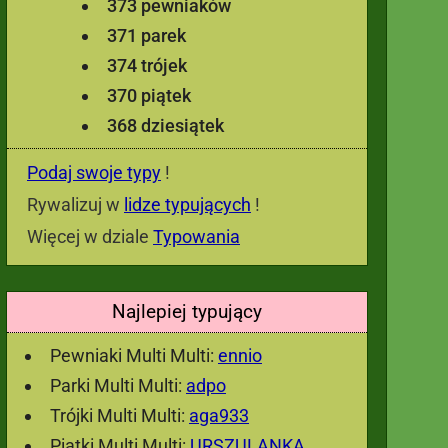
373 pewniaków
371 parek
374 trójek
370 piątek
368 dziesiątek
Podaj swoje typy
!
Rywalizuj w
lidze typujących
!
Więcej w dziale
Typowania
Najlepiej typujący
Pewniaki Multi Multi:
ennio
Parki Multi Multi:
adpo
Trójki Multi Multi:
aga933
Piątki Multi Multi:
URSZULANKA