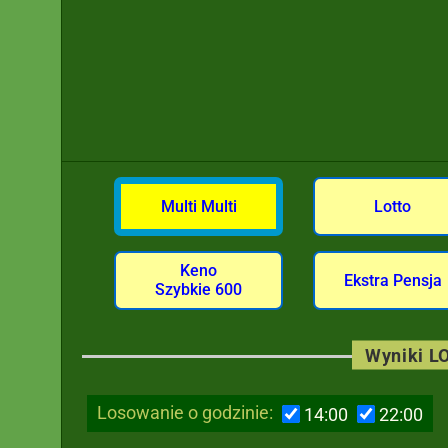
Multi Multi
Lotto
Keno
Ekstra Pensja
Szybkie 600
Wyniki LO
Losowanie o godzinie:
14:00
22:00