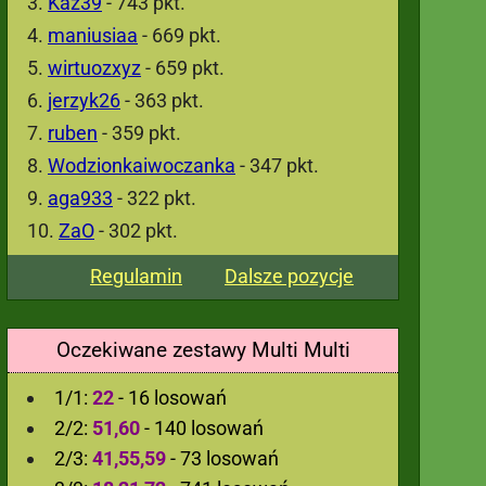
Kaz39
- 743 pkt.
maniusiaa
- 669 pkt.
wirtuozxyz
- 659 pkt.
jerzyk26
- 363 pkt.
ruben
- 359 pkt.
Wodzionkaiwoczanka
- 347 pkt.
aga933
- 322 pkt.
ZaO
- 302 pkt.
Regulamin
Dalsze pozycje
Oczekiwane zestawy Multi Multi
1/1:
22
- 16 losowań
2/2:
51,60
- 140 losowań
2/3:
41,55,59
- 73 losowań