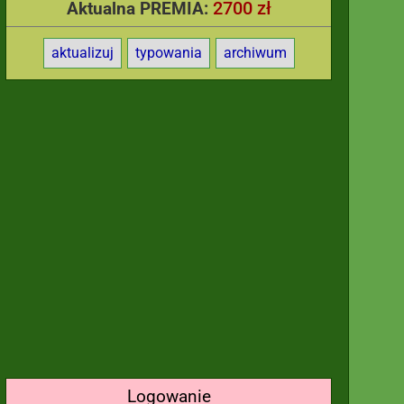
2700 zł
Aktualna PREMIA:
aktualizuj
typowania
archiwum
Logowanie