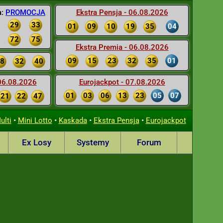
a:
PROMOCJA
Ekstra Pensja - 06.08.2026
29
33
01
09
10
19
35
04
72
75
Ekstra Premia - 06.08.2026
09
15
23
32
35
01
8
32
40
 06.08.2026
Eurojackpot - 07.08.2026
01
03
06
13
23
05
07
21
22
47
•
•
•
•
ulti
Mini Lotto
Kaskada
Ekstra Pensja
Eurojackpot
Ex Losy
Systemy
Forum