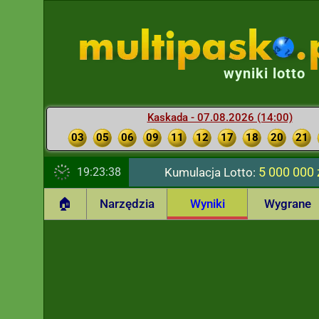
wyniki lotto
Kaskada - 07.08.2026 (14:00)
03
05
06
09
11
12
17
18
20
21
5 000 000 
19:23:39
Kumulacja Lotto:
🏠
Narzędzia
Wyniki
Wygrane