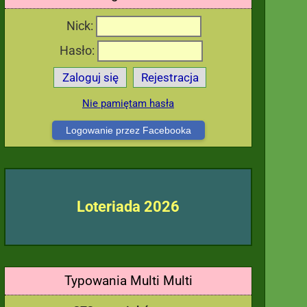
Nick:
Hasło:
Zaloguj się
Rejestracja
Nie pamiętam hasła
Logowanie przez Facebooka
Loteriada 2026
Typowania Multi Multi