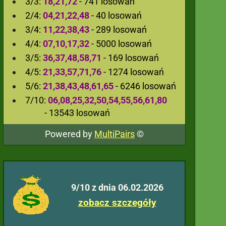
3/3:
18,21,72
- 741 losowań
2/4:
04,21,22,48
- 40 losowań
3/4:
11,22,38,43
- 289 losowań
4/4:
07,10,17,32
- 5000 losowań
3/5:
36,37,48,58,71
- 169 losowań
4/5:
21,33,57,71,76
- 1274 losowań
5/6:
21,38,43,48,61,65
- 6246 losowań
7/10:
06,08,25,32,50,54,55,56,61,80
- 13543 losowań
Powered by
MultiPairs
©
9/10 z dnia 06.02.2026
zobacz szczegóły