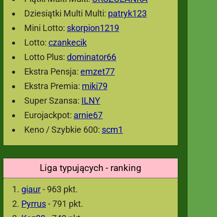
Dziesiątki Multi Multi:
patryk123
Mini Lotto:
skorpion1219
Lotto:
czankecik
Lotto Plus:
dominator66
Ekstra Pensja:
emzet77
Ekstra Premia:
miki79
Super Szansa:
ILNY
Eurojackpot:
arnie67
Keno / Szybkie 600:
scm1
Liga typujących - ranking
giaur
- 963 pkt.
Pyrrus
- 791 pkt.