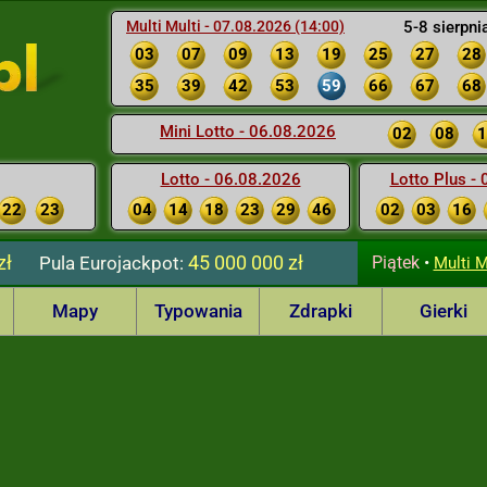
Multi Multi - 07.08.2026 (14:00)
5-8 sierpni
03
07
09
13
19
25
27
28
35
39
42
53
59
66
67
68
Mini Lotto - 06.08.2026
02
08
1
Lotto - 06.08.2026
Lotto Plus -
22
23
04
14
18
23
29
46
02
03
16
zł
45 000 000 zł
Pula
Eurojackpot:
Piątek
•
Multi M
Mapy
Typowania
Zdrapki
Gierki