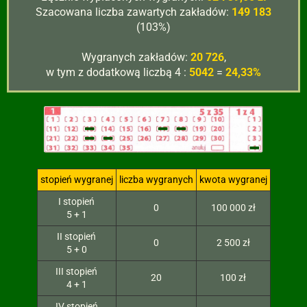
Szacowana liczba zawartych zakładów:
149 183
(103%)
Wygranych zakładów:
20 726
,
w tym z dodatkową liczbą 4 :
5042
=
24,33%
stopień wygranej
liczba wygranych
kwota wygranej
I stopień
0
100 000 zł
5 + 1
II stopień
0
2 500 zł
5 + 0
III stopień
20
100 zł
4 + 1
IV stopień