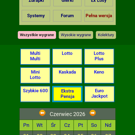
Zdrapki
Gierki
Ex Losy
Systemy
Forum
Pełna wersja
Wszystkie wygrane
Wysokie wygrane
Kolektury
Multi
Lotto
Lotto
Multi
Plus
Mini
Kaskada
Keno
Lotto
Szybkie 600
Euro
Ekstra
Jackpot
Pensja
Czerwiec 2026
Pn
Wt
Śr
Cz
Pt
So
Nd