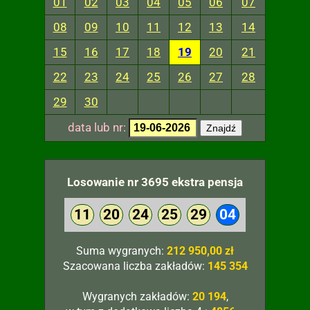
01
02
03
04
05
06
07
08
09
10
11
12
13
14
15
16
17
18
19
20
21
22
23
24
25
26
27
28
29
30
data lub nr:
Znajdź
Losowanie nr 3695 ekstra pensja
11
20
24
25
29
04
Suma wygranych:
212 950,00 zł
Szacowana liczba zakładów:
145 354
Wygranych zakładów:
20 194
,