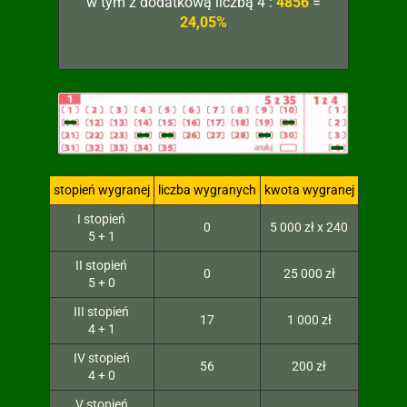
w tym z dodatkową liczbą 4 :
4856
=
24,05%
stopień wygranej
liczba wygranych
kwota wygranej
I stopień
0
5 000 zł x 240
5 + 1
II stopień
0
25 000 zł
5 + 0
III stopień
17
1 000 zł
4 + 1
IV stopień
56
200 zł
4 + 0
V stopień