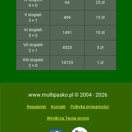
64
25 zł
4 + 0
V stopień
499
15 zł
3 + 1
VI stopień
1491
10 zł
3 + 0
VII stopień
4523
5 zł
2 + 1
VIII stopień
14129
1 zł
2 + 0
www.multipasko.pl © 2004 - 2026
Regulamin
Kontakt
Polityka prywatności
Wyniki na Twoją stronę