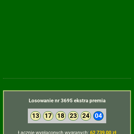
Losowanie nr 3695 ekstra premia
13
17
18
23
24
04
Łącznie wypłaconych wygranych:
62 739,00 zł