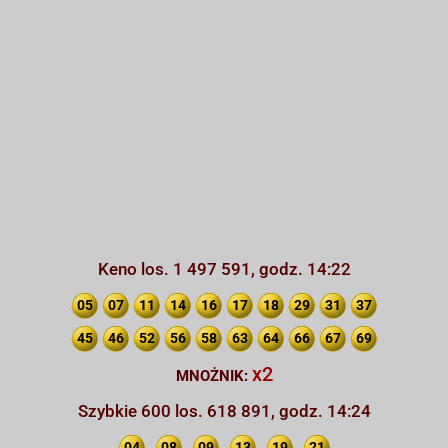
Keno los. 1 497 591, godz. 14:22
05
07
11
14
16
17
18
29
31
37
45
46
52
56
58
63
64
66
67
69
x2
MNOŻNIK:
Szybkie 600 los. 618 891, godz. 14:24
04
08
09
13
19
21