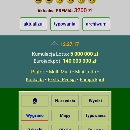
3200 zł
Aktualna PREMIA:
aktualizuj
typowania
archiwum
12:27:18
5 000 000 zł
Kumulacja Lotto:
140 000 000 zł
Eurojackpot:
Piątek
•
•
•
Multi Multi
Mini Lotto
•
•
Kaskada
Ekstra Pensja
Eurojackpot
🏠
Narzędzia
Wyniki
Wygrane
Mapy
Typowania