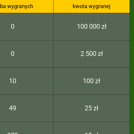
zba wygranych
kwota wygranej
0
100 000 zł
0
2 500 zł
10
100 zł
49
25 zł