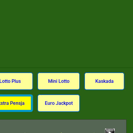
Lotto Plus
Mini Lotto
Kaskada
kstra Pensja
Euro Jackpot