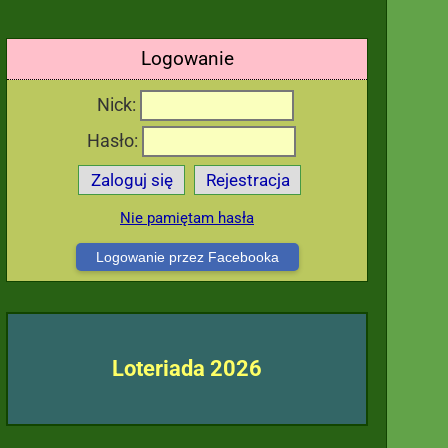
Logowanie
Nick:
Hasło:
Zaloguj się
Rejestracja
Nie pamiętam hasła
Logowanie przez Facebooka
Loteriada 2026