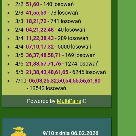
2/2:
51,60
- 140 losowań
2/3:
41,55,59
- 73 losowań
3/3:
18,21,72
- 741 losowań
2/4:
04,21,22,48
- 40 losowań
3/4:
11,22,38,43
- 289 losowań
4/4:
07,10,17,32
- 5000 losowań
3/5:
36,37,48,58,71
- 169 losowań
4/5:
21,33,57,71,76
- 1274 losowań
5/6:
21,38,43,48,61,65
- 6246 losowań
7/10:
06,08,25,32,50,54,55,56,61,80
- 13543 losowań
Powered by
MultiPairs
©
9/10 z dnia 06.02.2026