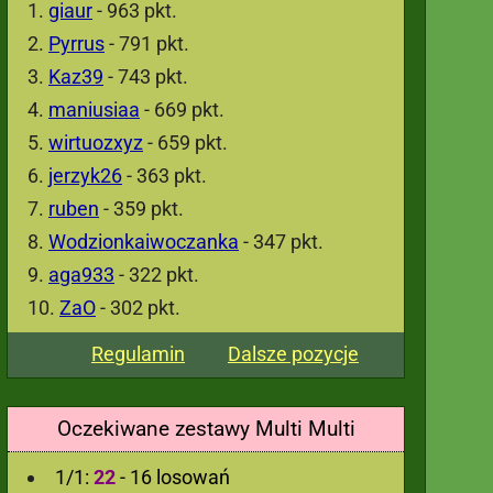
giaur
- 963 pkt.
Pyrrus
- 791 pkt.
Kaz39
- 743 pkt.
maniusiaa
- 669 pkt.
wirtuozxyz
- 659 pkt.
jerzyk26
- 363 pkt.
ruben
- 359 pkt.
Wodzionkaiwoczanka
- 347 pkt.
aga933
- 322 pkt.
ZaO
- 302 pkt.
Regulamin
Dalsze pozycje
Oczekiwane zestawy Multi Multi
1/1:
22
- 16 losowań