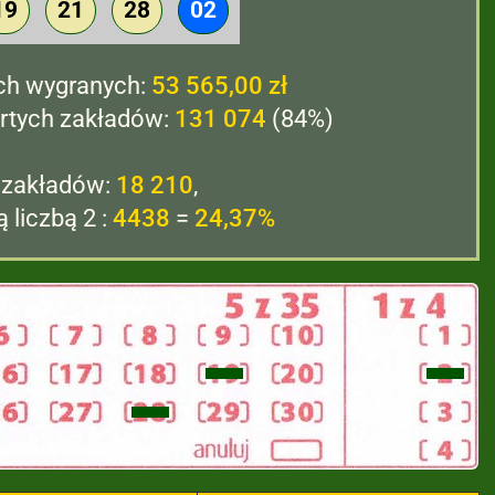
19
21
28
02
ch wygranych:
53 565,00 zł
rtych zakładów:
131 074
(84%)
 zakładów:
18 210
,
 liczbą 2 :
4438
=
24,37%