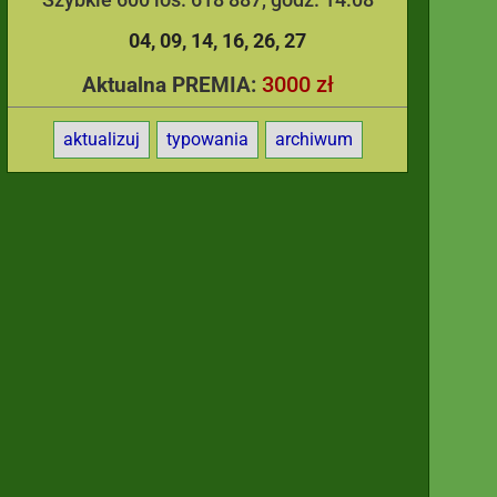
04
09
14
16
26
27
3000 zł
Aktualna PREMIA:
aktualizuj
typowania
archiwum