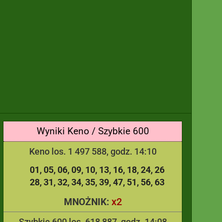
Wyniki Keno / Szybkie 600
Keno los. 1 497 588, godz. 14:10
01
05
06
09
10
13
16
18
24
26
28
31
32
34
35
39
47
51
56
63
x2
MNOŻNIK:
Szybkie 600 los. 618 887, godz. 14:08