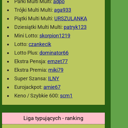
Parki Multi Multi:
adpo
Trójki Multi Multi:
aga933
Piątki Multi Multi:
URSZULANKA
Dziesiątki Multi Multi:
patryk123
Mini Lotto:
skorpion1219
Lotto:
czankecik
Lotto Plus:
dominator66
Ekstra Pensja:
emzet77
Ekstra Premia:
miki79
Super Szansa:
ILNY
Eurojackpot:
arnie67
Keno / Szybkie 600:
scm1
Liga typujących - ranking