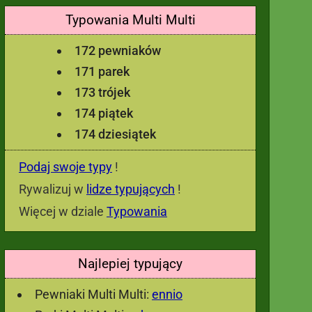
Typowania Multi Multi
172 pewniaków
171 parek
173 trójek
174 piątek
174 dziesiątek
Podaj swoje typy
!
Rywalizuj w
lidze typujących
!
Więcej w dziale
Typowania
Najlepiej typujący
Pewniaki Multi Multi:
ennio