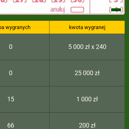
zba wygranych
kwota wygranej
0
5 000 zł x 240
0
25 000 zł
15
1 000 zł
66
200 zł