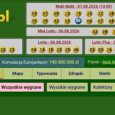
Multi Multi - 07.08.2026 (14:00)
03
07
09
13
19
25
27
28
35
39
42
53
59
66
67
68
Mini Lotto - 06.08.2026
02
08
1
Lotto - 06.08.2026
Lotto Plus -
22
23
04
14
18
23
29
46
02
03
16
140 000 000 zł
Kumulacja
Eurojackpot:
Piątek
•
Multi M
Mapy
Typowania
Zdrapki
Gierki
Wszystkie wygrane
Wysokie wygrane
Kolektury