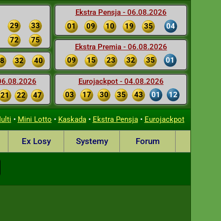
Ekstra Pensja - 06.08.2026
29
33
01
09
10
19
35
04
72
75
Ekstra Premia - 06.08.2026
09
15
23
32
35
01
8
32
40
 06.08.2026
Eurojackpot - 04.08.2026
03
17
30
35
43
01
12
21
22
47
•
•
•
•
ulti
Mini Lotto
Kaskada
Ekstra Pensja
Eurojackpot
Ex Losy
Systemy
Forum