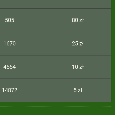
505
80 zł
1670
25 zł
4554
10 zł
14872
5 zł