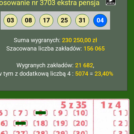
osowanie nr 3703 ekstra pensja
03
08
17
25
31
04
Suma wygranych:
230 250,00 zł
Szacowana liczba zakładów:
156 065
Wygranych zakładów:
21 682
,
w tym z dodatkową liczbą 4 :
5074
=
23,40%