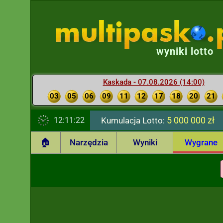
wyniki lotto
Kaskada - 07.08.2026 (14:00)
03
05
06
09
11
12
17
18
20
21
5 000 000 zł
12:11:23
Kumulacja Lotto:
🏠
Narzędzia
Wyniki
Wygrane