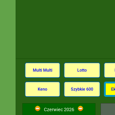
Multi Multi
Lotto
Keno
Szybkie 600
E
Czerwiec 2026