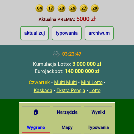
04
17
20
26
27
29
5000 zł
Aktualna PREMIA:
aktualizuj
typowania
archiwum
03:23:48
3 000 000 zł
Kumulacja Lotto:
140 000 000 zł
Eurojackpot:
Czwartek
•
•
•
Multi Multi
Mini Lotto
•
•
Kaskada
Ekstra Pensja
Lotto
🏠
Narzędzia
Wyniki
Wygrane
Mapy
Typowania