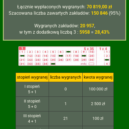
Łącznie wypłaconych wygranych:
70 819,00 zł
Szacowana liczba zawartych zakładów:
150 846
(95%)
Wygranych zakładów:
20 957
,
w tym z dodatkową liczbą 3 :
5958
=
28,43%
stopień wygranej
liczba wygranych
kwota wygranej
I stopień
0
100 000 zł
5 + 1
II stopień
1
2 500 zł
5 + 0
III stopień
21
100 zł
4 + 1