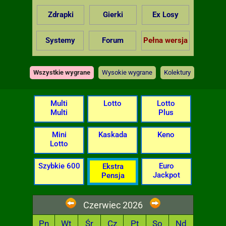
Zdrapki
Gierki
Ex Losy
Systemy
Forum
Pełna wersja
Wszystkie wygrane
Wysokie wygrane
Kolektury
Multi
Lotto
Lotto
Multi
Plus
Mini
Kaskada
Keno
Lotto
Szybkie 600
Euro
Ekstra
Jackpot
Pensja
Czerwiec 2026
Pn
Wt
Śr
Cz
Pt
So
Nd