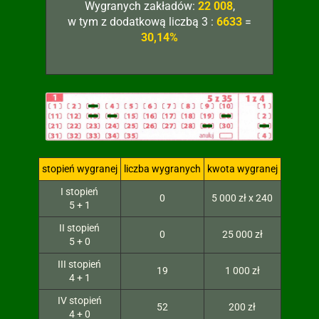
Wygranych zakładów:
22 008
,
w tym z dodatkową liczbą 3 :
6633
=
30,14%
stopień wygranej
liczba wygranych
kwota wygranej
I stopień
0
5 000 zł x 240
5 + 1
II stopień
0
25 000 zł
5 + 0
III stopień
19
1 000 zł
4 + 1
IV stopień
52
200 zł
4 + 0