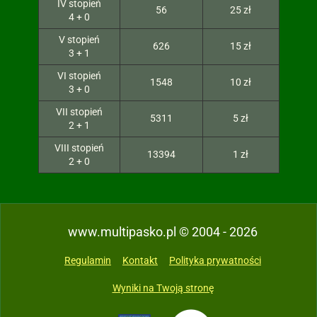
IV stopień
56
25 zł
4 + 0
V stopień
626
15 zł
3 + 1
VI stopień
1548
10 zł
3 + 0
VII stopień
5311
5 zł
2 + 1
VIII stopień
13394
1 zł
2 + 0
www.multipasko.pl © 2004 - 2026
Regulamin
Kontakt
Polityka prywatności
Wyniki na Twoją stronę