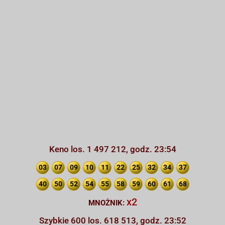
Keno los. 1 497 212, godz. 23:54
03
07
09
10
11
22
25
32
34
37
40
50
52
54
55
58
59
60
61
68
x2
MNOŻNIK:
Szybkie 600 los. 618 513, godz. 23:52