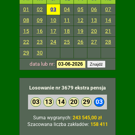
01
02
03
04
05
06
07
08
09
10
11
12
13
14
15
16
17
18
19
20
21
22
23
24
25
26
27
28
29
30
data lub nr:
Znajdź
Losowanie nr 3679 ekstra pensja
03
13
14
20
29
03
Suma wygranych:
243 545,00 zł
Szacowana liczba zakładów:
158 411