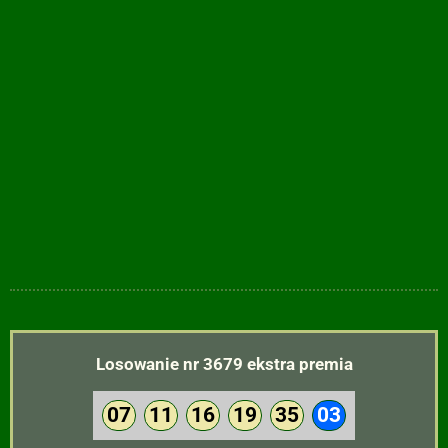
Losowanie nr 3679 ekstra premia
07
11
16
19
35
03