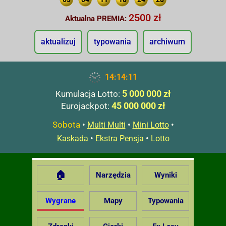
2500 zł
Aktualna PREMIA:
aktualizuj
typowania
archiwum
14:14:12
5 000 000 zł
Kumulacja Lotto:
45 000 000 zł
Eurojackpot:
Sobota
•
•
•
Multi Multi
Mini Lotto
•
•
Kaskada
Ekstra Pensja
Lotto
🏠
Narzędzia
Wyniki
Wygrane
Mapy
Typowania