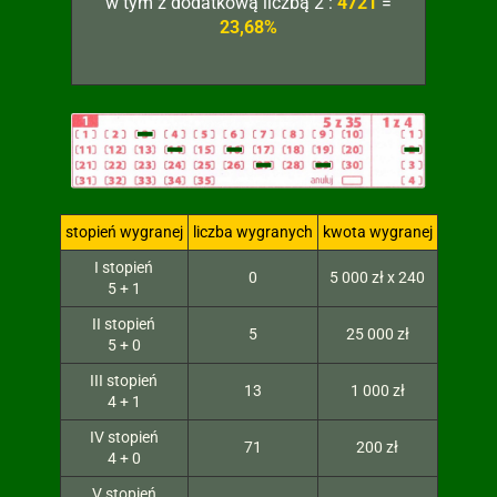
w tym z dodatkową liczbą 2 :
4721
=
23,68%
stopień wygranej
liczba wygranych
kwota wygranej
I stopień
0
5 000 zł x 240
5 + 1
II stopień
5
25 000 zł
5 + 0
III stopień
13
1 000 zł
4 + 1
IV stopień
71
200 zł
4 + 0
V stopień