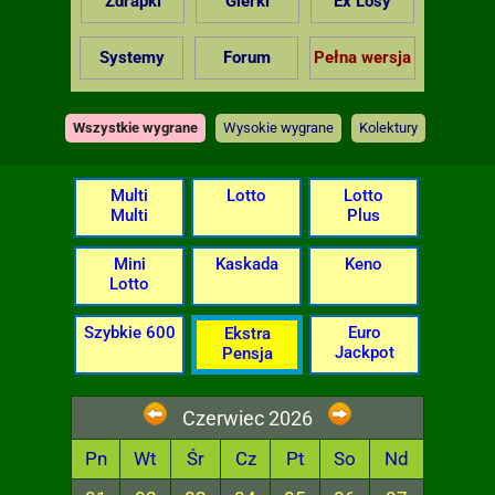
Zdrapki
Gierki
Ex Losy
Systemy
Forum
Pełna wersja
Wszystkie wygrane
Wysokie wygrane
Kolektury
Multi
Lotto
Lotto
Multi
Plus
Mini
Kaskada
Keno
Lotto
Szybkie 600
Euro
Ekstra
Jackpot
Pensja
Czerwiec 2026
Pn
Wt
Śr
Cz
Pt
So
Nd