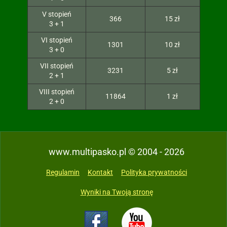
V stopień
366
15 zł
3 + 1
VI stopień
1301
10 zł
3 + 0
VII stopień
3231
5 zł
2 + 1
VIII stopień
11864
1 zł
2 + 0
www.multipasko.pl © 2004 - 2026
Regulamin
Kontakt
Polityka prywatności
Wyniki na Twoją stronę