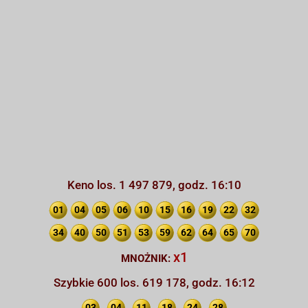
Keno los. 1 497 879, godz. 16:10
01
04
05
06
10
15
16
19
22
32
34
40
50
51
53
59
62
64
65
70
x1
MNOŻNIK:
Szybkie 600 los. 619 178, godz. 16:12
03
04
11
18
24
28