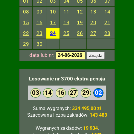
01
02
03
04
05
06
07
08
09
10
11
12
13
14
15
16
17
18
19
20
21
22
23
24
25
26
27
28
29
30
data lub nr:
Znajdź
Losowanie nr 3700 ekstra pensja
03
14
16
27
29
02
Suma wygranych:
334 495,00 zł
Szacowana liczba zakładów:
143 483
Wygranych zakładów:
19 934
,