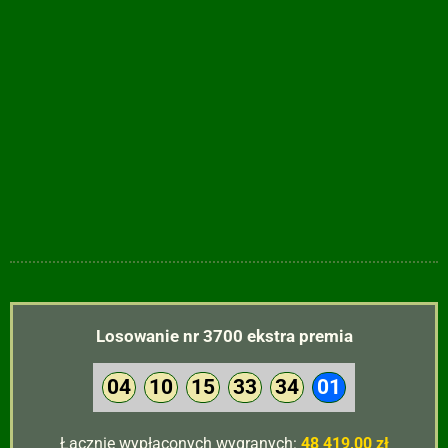
Losowanie nr 3700 ekstra premia
04
10
15
33
34
01
Łącznie wypłaconych wygranych:
48 419,00 zł