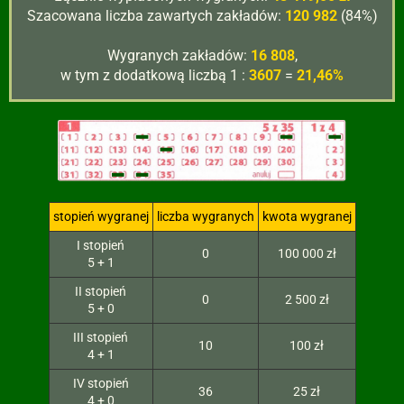
Szacowana liczba zawartych zakładów:
120 982
(84%)
Wygranych zakładów:
16 808
,
w tym z dodatkową liczbą 1 :
3607
=
21,46%
stopień wygranej
liczba wygranych
kwota wygranej
I stopień
0
100 000 zł
5 + 1
II stopień
0
2 500 zł
5 + 0
III stopień
10
100 zł
4 + 1
IV stopień
36
25 zł
4 + 0