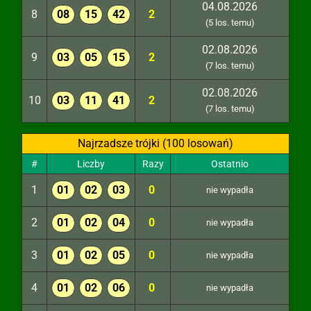
04.08.2026
8
08
15
42
2
(5 los. temu)
02.08.2026
9
03
05
15
2
(7 los. temu)
02.08.2026
10
03
11
41
2
(7 los. temu)
Najrzadsze trójki (100 losowań)
#
Liczby
Razy
Ostatnio
1
01
02
03
0
nie wypadła
2
01
02
04
0
nie wypadła
3
01
02
05
0
nie wypadła
4
01
02
06
0
nie wypadła