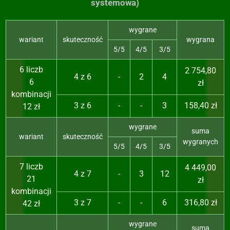
systemowa)
wygrane
wariant
skuteczność
wygrana
5/5
4/5
3/5
6 liczb
2 754,80
4 z 6
-
2
4
6
zł
kombinacji
3 z 6
-
-
3
158,40 zł
12 zł
wygrane
suma
wariant
skuteczność
wygranych
5/5
4/5
3/5
7 liczb
4 449,00
4 z 7
-
3
12
21
zł
kombinacji
3 z 7
-
-
6
316,80 zł
42 zł
wygrane
suma