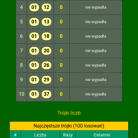
4
01
12
0
nie wypadła
5
01
13
0
nie wypadła
6
01
18
0
nie wypadła
7
01
20
0
nie wypadła
8
01
26
0
nie wypadła
9
01
29
0
nie wypadła
10
01
37
0
nie wypadła
Trójki liczb
Najczęstsze trójki (100 losowań)
#
Liczby
Razy
Ostatnio