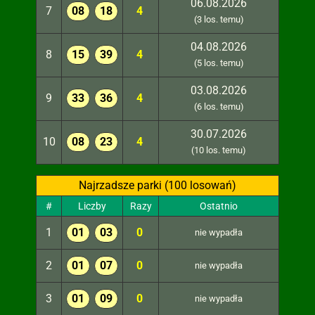
06.08.2026
7
08
18
4
(3 los. temu)
04.08.2026
8
15
39
4
(5 los. temu)
03.08.2026
9
33
36
4
(6 los. temu)
30.07.2026
10
08
23
4
(10 los. temu)
Najrzadsze parki (100 losowań)
#
Liczby
Razy
Ostatnio
1
01
03
0
nie wypadła
2
01
07
0
nie wypadła
3
01
09
0
nie wypadła