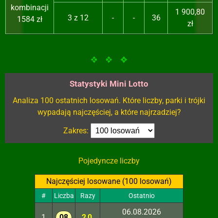
kombinacji
1 900,80
3 z 12
-
-
36
1584 zł
zł
Statystyki Mini Lotto
Analiza 100 ostatnich losowań. Które liczby, parki i trójki
wypadają najczęściej, a które najrzadziej?
Zakres:
Pojedyncze liczby
Najczęściej losowane (100 losowań)
#
Liczba
Razy
Ostatnio
06.08.2026
1
08
20