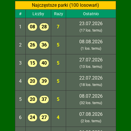
Najczęstsze parki (100 losowań)
#
Liczby
Razy
Ostatnio
23.07.2026
1
08
28
7
(17 los. temu)
08.08.2026
2
26
36
5
(1 los. temu)
27.07.2026
3
15
40
5
(13 los. temu)
22.07.2026
4
20
39
5
(18 los. temu)
08.07.2026
5
20
37
5
(32 los. temu)
07.08.2026
6
24
27
4
(2 los. temu)