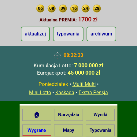
06
08
09
16
24
28
1700 zł
Aktualna PREMIA:
aktualizuj
typowania
archiwum
08:32:34
7 000 000 zł
Kumulacja Lotto:
45 000 000 zł
Eurojackpot:
Poniedziałek
•
•
Multi Multi
•
•
Mini Lotto
Kaskada
Ekstra Pensja
🏠
Narzędzia
Wyniki
Wygrane
Mapy
Typowania