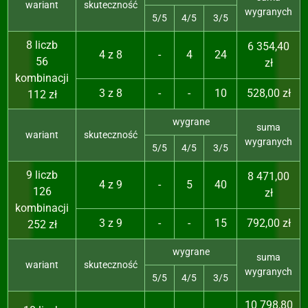
wariant
skuteczność
wygranych
5/5
4/5
3/5
8 liczb
6 354,40
4 z 8
-
4
24
56
zł
kombinacji
3 z 8
-
-
10
528,00 zł
112 zł
wygrane
suma
wariant
skuteczność
wygranych
5/5
4/5
3/5
9 liczb
8 471,00
4 z 9
-
5
40
126
zł
kombinacji
3 z 9
-
-
15
792,00 zł
252 zł
wygrane
suma
wariant
skuteczność
wygranych
5/5
4/5
3/5
10 798,80