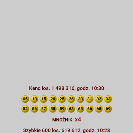
Keno los. 1 498 316, godz. 10:30
05
10
15
20
25
26
30
31
32
33
52
56
57
58
59
63
65
66
68
69
x4
MNOŻNIK:
Szybkie 600 los. 619 612, godz. 10:28