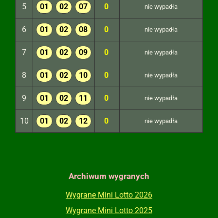
5
01
02
07
0
nie wypadła
6
01
02
08
0
nie wypadła
7
01
02
09
0
nie wypadła
8
01
02
10
0
nie wypadła
9
01
02
11
0
nie wypadła
10
01
02
12
0
nie wypadła
Archiwum wygranych
Wygrane Mini Lotto 2026
Wygrane Mini Lotto 2025