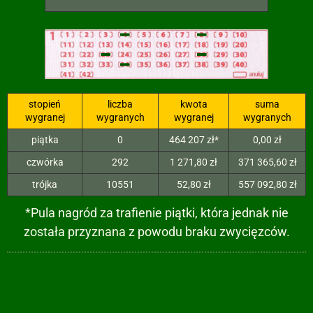
stopień
liczba
kwota
suma
wygranej
wygranych
wygranej
wygranych
piątka
0
464 207 zł*
0,00 zł
czwórka
292
1 271,80 zł
371 365,60 zł
trójka
10551
52,80 zł
557 092,80 zł
*Pula nagród za trafienie piątki, która jednak nie
została przyznana z powodu braku zwycięzców.