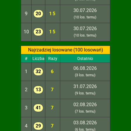
30.07.2026
9
20
15
(10 los. temu)
30.07.2026
10
23
15
(10 los. temu)
Najrzadziej losowane (100 losowań)
#
Liczba
Razy
Ostatnio
06.08.2026
1
32
6
(3 los. temu)
31.07.2026
2
13
7
(9 los. temu)
02.08.2026
3
41
7
(7 los. temu)
03.08.2026
4
29
7
(6 los. temu)