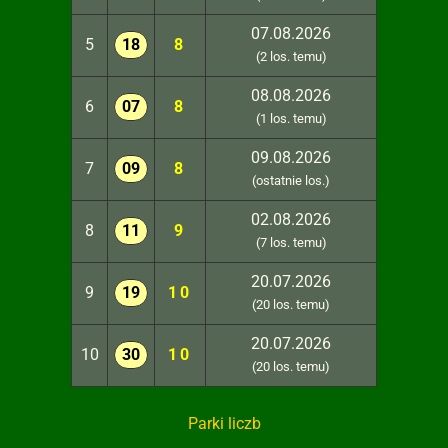
07.08.2026
5
18
8
(2 los. temu)
08.08.2026
6
07
8
(1 los. temu)
09.08.2026
7
09
8
(ostatnie los.)
02.08.2026
8
11
9
(7 los. temu)
20.07.2026
9
19
10
(20 los. temu)
20.07.2026
10
30
10
(20 los. temu)
Parki liczb