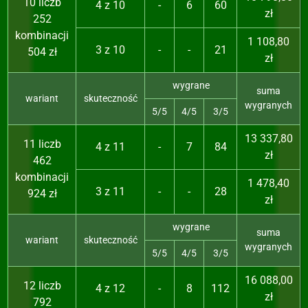
10 liczb
4 z 10
-
6
60
zł
252
kombinacji
1 108,80
3 z 10
-
-
21
504 zł
zł
wygrane
suma
wariant
skuteczność
wygranych
5/5
4/5
3/5
13 337,80
11 liczb
4 z 11
-
7
84
zł
462
kombinacji
1 478,40
3 z 11
-
-
28
924 zł
zł
wygrane
suma
wariant
skuteczność
wygranych
5/5
4/5
3/5
16 088,00
12 liczb
4 z 12
-
8
112
zł
792