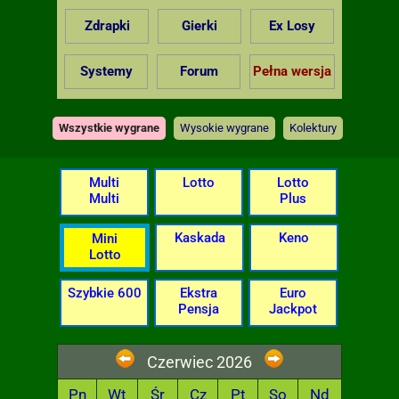
Zdrapki
Gierki
Ex Losy
Systemy
Forum
Pełna wersja
Wszystkie wygrane
Wysokie wygrane
Kolektury
Multi
Lotto
Lotto
Multi
Plus
Kaskada
Keno
Mini
Lotto
Szybkie 600
Ekstra
Euro
Pensja
Jackpot
Czerwiec 2026
Pn
Wt
Śr
Cz
Pt
So
Nd