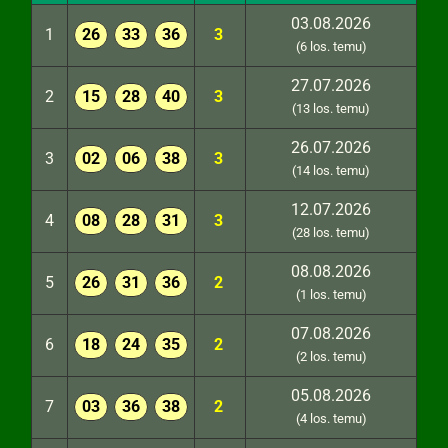
03.08.2026
1
26
33
36
3
(6 los. temu)
27.07.2026
2
15
28
40
3
(13 los. temu)
26.07.2026
3
02
06
38
3
(14 los. temu)
12.07.2026
4
08
28
31
3
(28 los. temu)
08.08.2026
5
26
31
36
2
(1 los. temu)
07.08.2026
6
18
24
35
2
(2 los. temu)
05.08.2026
7
03
36
38
2
(4 los. temu)