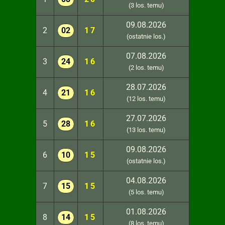
(3 los. temu)
09.08.2026
2
02
17
(ostatnie los.)
07.08.2026
3
24
16
(2 los. temu)
28.07.2026
4
21
16
(12 los. temu)
27.07.2026
5
28
16
(13 los. temu)
09.08.2026
6
10
15
(ostatnie los.)
04.08.2026
7
15
15
(5 los. temu)
01.08.2026
8
14
15
(8 los. temu)