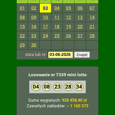
01
02
03
04
05
06
07
08
09
10
11
12
13
14
15
16
17
18
19
20
21
22
23
24
25
26
27
28
29
30
data lub nr:
Znajdź
Losowanie nr 7339 mini lotto
04
08
23
28
34
Suma wygranych:
928 458,40 zł
Zawartych zakładów:
~ 1 160 573