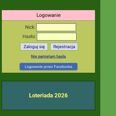
Logowanie
Nick:
Hasło:
Zaloguj się
Rejestracja
Nie pamiętam hasła
Logowanie przez Facebooka
Loteriada 2026