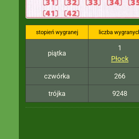
stopień wygranej
liczba wygranyc
1
piątka
Płock
czwórka
266
trójka
9248