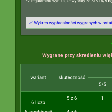
*Z regulaminu wynika, że wypłaty za 3/5 i 4/5 
📈 Wykres wypłacalności wygranych w osta
Wygrane przy skreśleniu więk
wariant
skuteczność
5/5
5 z 6
1
6 liczb
6 kombinacji
4 z 6
-