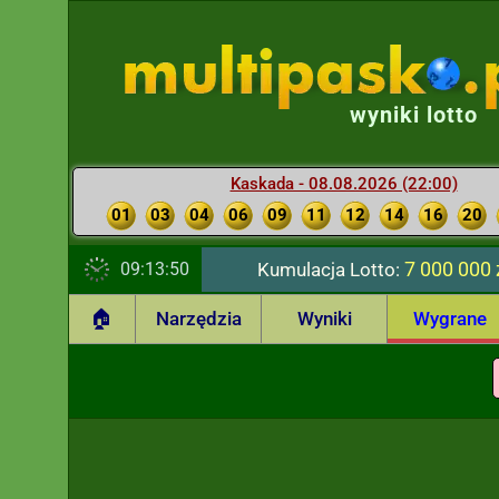
wyniki lotto
Kaskada - 08.08.2026 (22:00)
01
03
04
06
09
11
12
14
16
20
7 000 000 
09:13:51
Kumulacja Lotto:
🏠
Narzędzia
Wyniki
Wygrane