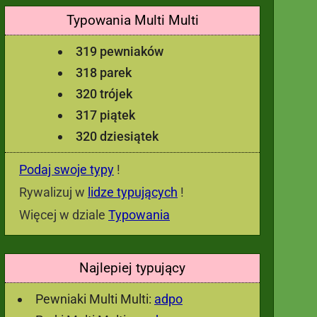
Typowania Multi Multi
319 pewniaków
318 parek
320 trójek
317 piątek
320 dziesiątek
Podaj swoje typy
!
Rywalizuj w
lidze typujących
!
Więcej w dziale
Typowania
Najlepiej typujący
Pewniaki Multi Multi:
adpo