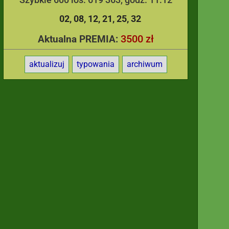
02
08
12
21
25
32
3500 zł
Aktualna PREMIA:
aktualizuj
typowania
archiwum