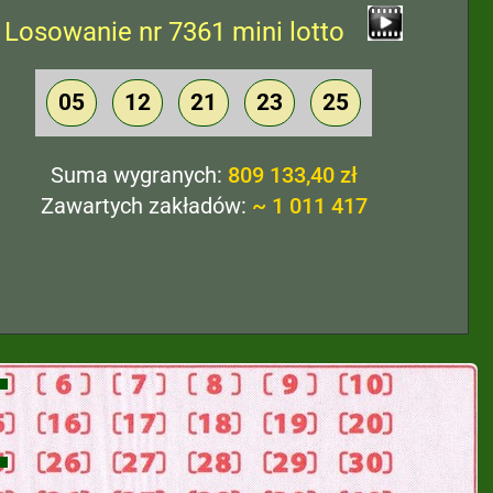
Losowanie nr 7361 mini lotto
05
12
21
23
25
Suma wygranych:
809 133,40 zł
Zawartych zakładów:
~ 1 011 417