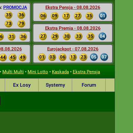
a:
PROMOCJA
Ekstra Pensja - 08.08.2026
35
36
06
09
17
27
35
01
73
79
Ekstra Premia - 08.08.2026
27
29
30
33
35
04
6
31
36
 08.08.2026
Eurojackpot - 07.08.2026
01
03
06
13
23
05
07
44
45
49
•
•
•
•
Multi Multi
Mini Lotto
Kaskada
Ekstra Pensja
Ex Losy
Systemy
Forum