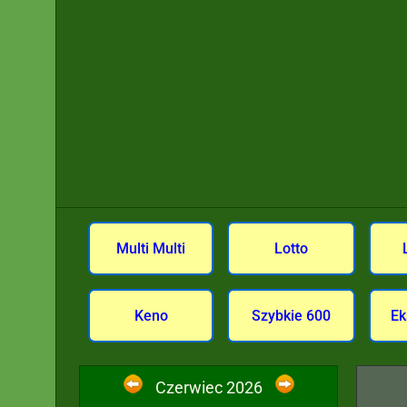
Multi Multi
Lotto
Keno
Szybkie 600
Ek
Czerwiec 2026