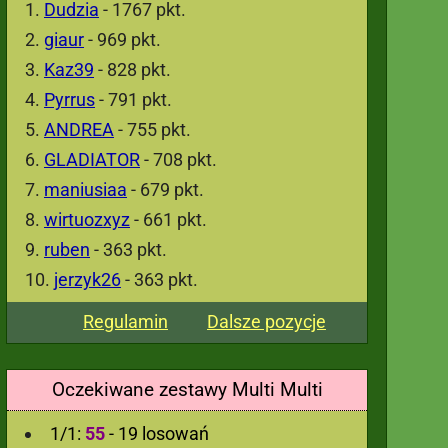
Dudzia
- 1767 pkt.
giaur
- 969 pkt.
Kaz39
- 828 pkt.
Pyrrus
- 791 pkt.
ANDREA
- 755 pkt.
GLADIATOR
- 708 pkt.
maniusiaa
- 679 pkt.
wirtuozxyz
- 661 pkt.
ruben
- 363 pkt.
jerzyk26
- 363 pkt.
Regulamin
Dalsze pozycje
Oczekiwane zestawy Multi Multi
1/1:
55
- 19 losowań