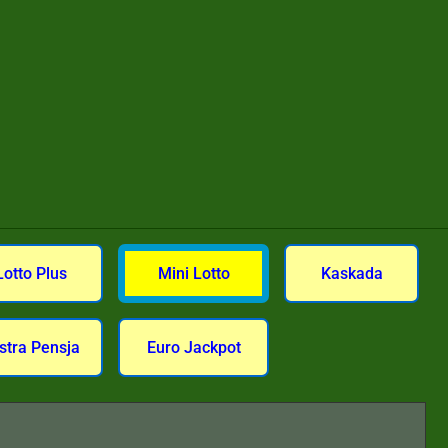
Lotto Plus
Mini Lotto
Kaskada
stra Pensja
Euro Jackpot