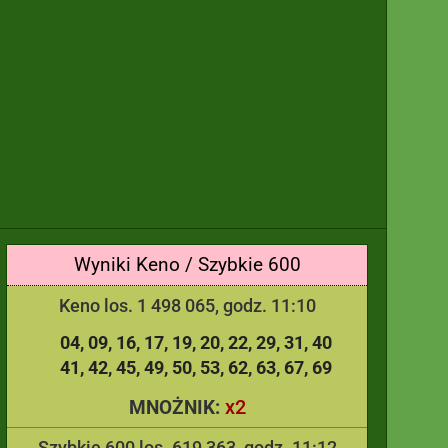
Wyniki Keno / Szybkie 600
Keno los. 1 498 065, godz. 11:10
04
09
16
17
19
20
22
29
31
40
41
42
45
49
50
53
62
63
67
69
x2
MNOŻNIK:
Szybkie 600 los. 619 363, godz. 11:12