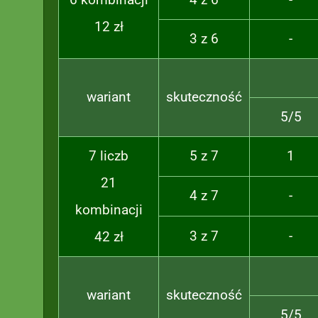
12 zł
3 z 6
-
wariant
skuteczność
5/5
7 liczb
5 z 7
1
21
4 z 7
-
kombinacji
3 z 7
-
42 zł
wariant
skuteczność
5/5