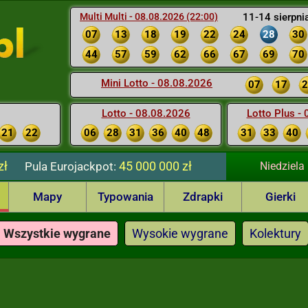
Multi Multi - 08.08.2026 (22:00)
11-14 sierpni
07
13
18
19
22
24
28
30
44
57
59
62
66
67
69
70
Mini Lotto - 08.08.2026
07
17
2
Lotto - 08.08.2026
Lotto Plus -
21
22
06
28
31
36
40
48
31
33
40
zł
45 000 000 zł
Pula
Eurojackpot:
Niedziela
Mapy
Typowania
Zdrapki
Gierki
Wszystkie wygrane
Wysokie wygrane
Kolektury