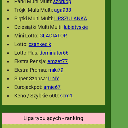
Parki Multi Multi:
szorkop
Trójki Multi Multi:
aga933
Piątki Multi Multi:
URSZULANKA
Dziesiątki Multi Multi:
lubietyskie
Mini Lotto:
GLADIATOR
Lotto:
czankecik
Lotto Plus:
dominator66
Ekstra Pensja:
emzet77
Ekstra Premia:
miki79
Super Szansa:
ILNY
Eurojackpot:
arnie67
Keno / Szybkie 600:
scm1
Liga typujących - ranking