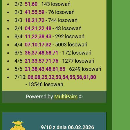
2/2:
51,60
- 143 losowań
2/3:
41,55,59
- 76 losowań
3/3:
18,21,72
- 744 losowań
2/4:
04,21,22,48
- 43 losowań
3/4:
11,22,38,43
- 292 losowań
4/4:
07,10,17,32
- 5003 losowań
3/5:
36,37,48,58,71
- 172 losowań
4/5:
21,33,57,71,76
- 1277 losowań
5/6:
21,38,43,48,61,65
- 6249 losowań
7/10:
06,08,25,32,50,54,55,56,61,80
- 13546 losowań
Powered by
MultiPairs
©
9/10 z dnia 06.02.2026