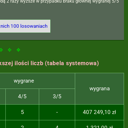
będą 2 razy wyższe w przypadku braku głównej wygranej 5/5
tnich 100 losowaniach
szej ilości liczb
(tabela systemowa)
wygrane
wygrana
4/5
3/5
5
-
407 249,10 zł
2
4
1 321,00 zł