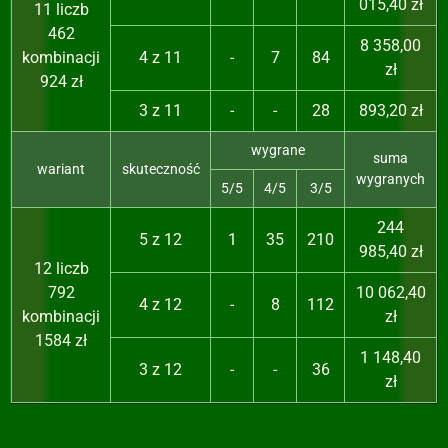
015,40 zł
11 liczb
462
8 358,00
kombinacji
4 z 11
-
7
84
zł
924 zł
3 z 11
-
-
28
893,20 zł
wygrane
suma
wariant
skuteczność
wygranych
5/5
4/5
3/5
244
5 z 12
1
35
210
985,40 zł
12 liczb
792
10 062,40
4 z 12
-
8
112
kombinacji
zł
1584 zł
1 148,40
3 z 12
-
-
36
zł