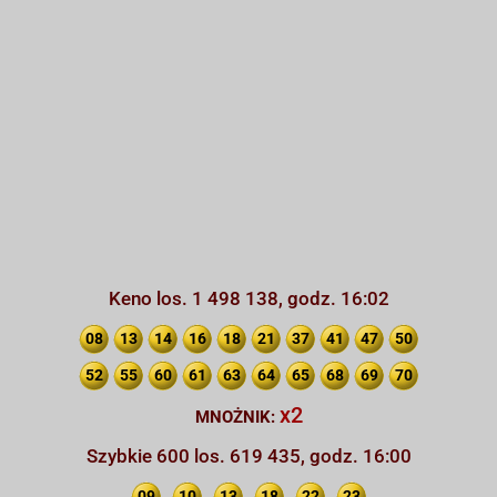
Keno los. 1 498 138, godz. 16:02
08
13
14
16
18
21
37
41
47
50
52
55
60
61
63
64
65
68
69
70
x2
MNOŻNIK:
Szybkie 600 los. 619 435, godz. 16:00
09
10
13
18
22
23