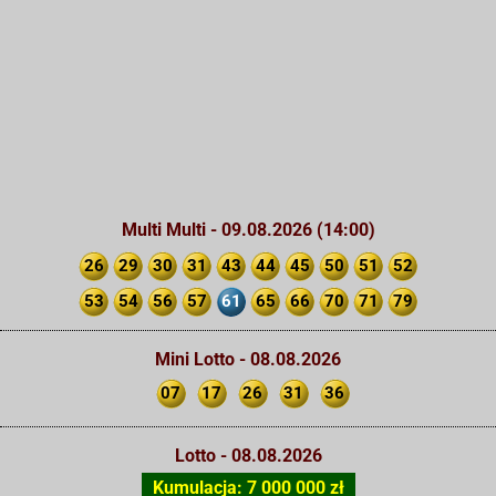
Multi Multi - 09.08.2026 (14:00)
26
29
30
31
43
44
45
50
51
52
53
54
56
57
61
65
66
70
71
79
Mini Lotto - 08.08.2026
07
17
26
31
36
Lotto - 08.08.2026
Kumulacja: 7 000 000 zł