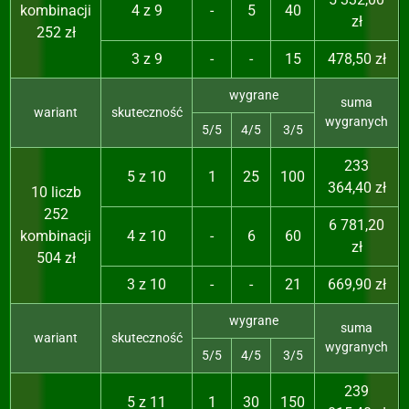
kombinacji
4 z 9
-
5
40
zł
252 zł
3 z 9
-
-
15
478,50 zł
wygrane
suma
wariant
skuteczność
wygranych
5/5
4/5
3/5
233
5 z 10
1
25
100
364,40 zł
10 liczb
252
6 781,20
kombinacji
4 z 10
-
6
60
zł
504 zł
3 z 10
-
-
21
669,90 zł
wygrane
suma
wariant
skuteczność
wygranych
5/5
4/5
3/5
239
5 z 11
1
30
150