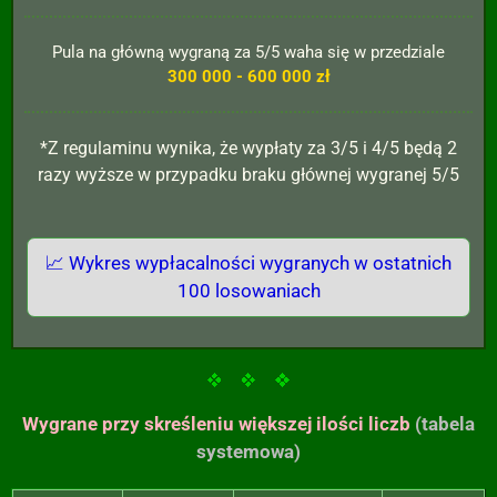
Pula na główną wygraną za 5/5 waha się w przedziale
300 000 - 600 000 zł
*Z regulaminu wynika, że wypłaty za 3/5 i 4/5 będą 2
razy wyższe w przypadku braku głównej wygranej 5/5
📈 Wykres wypłacalności wygranych w ostatnich
100 losowaniach
Wygrane przy skreśleniu większej ilości liczb
(tabela
systemowa)