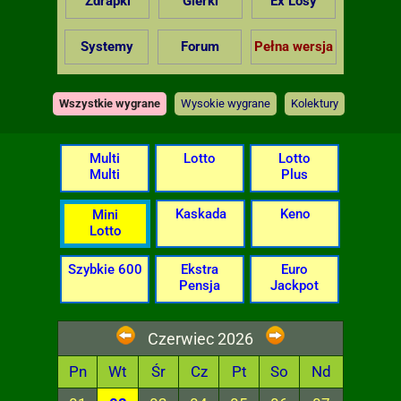
Zdrapki
Gierki
Ex Losy
Systemy
Forum
Pełna wersja
Wszystkie wygrane
Wysokie wygrane
Kolektury
Multi
Lotto
Lotto
Multi
Plus
Kaskada
Keno
Mini
Lotto
Szybkie 600
Ekstra
Euro
Pensja
Jackpot
Czerwiec 2026
Pn
Wt
Śr
Cz
Pt
So
Nd