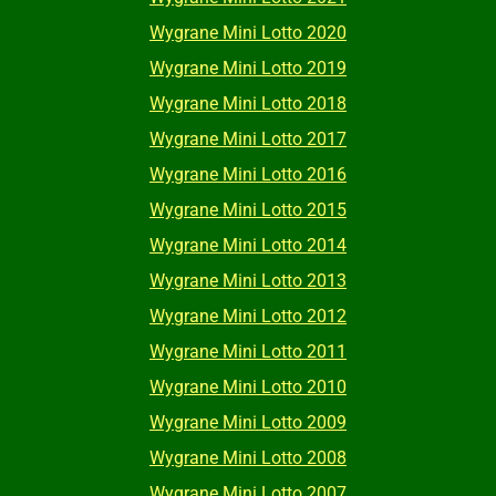
Wygrane Mini Lotto 2020
Wygrane Mini Lotto 2019
Wygrane Mini Lotto 2018
Wygrane Mini Lotto 2017
Wygrane Mini Lotto 2016
Wygrane Mini Lotto 2015
Wygrane Mini Lotto 2014
Wygrane Mini Lotto 2013
Wygrane Mini Lotto 2012
Wygrane Mini Lotto 2011
Wygrane Mini Lotto 2010
Wygrane Mini Lotto 2009
Wygrane Mini Lotto 2008
Wygrane Mini Lotto 2007