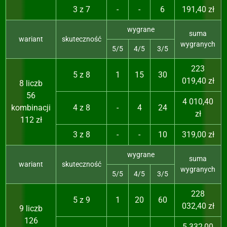
3 z 7
-
-
6
191,40 zł
wygrane
suma
wariant
skuteczność
wygranych
5/5
4/5
3/5
223
5 z 8
1
15
30
019,40 zł
8 liczb
56
4 010,40
kombinacji
4 z 8
-
4
24
zł
112 zł
3 z 8
-
-
10
319,00 zł
wygrane
suma
wariant
skuteczność
wygranych
5/5
4/5
3/5
228
5 z 9
1
20
60
032,40 zł
9 liczb
126
5 332,00