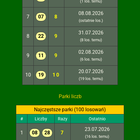
(1 los. temu)
08.08.2026
7
07
8
(ostatnie los.)
31.07.2026
8
22
9
(8 los. temu)
02.08.2026
9
11
9
(6 los. temu)
20.07.2026
10
19
10
(19 los. temu)
Parki liczb
Najczęstsze parki (100 losowań)
#
Liczby
Razy
Ostatnio
23.07.2026
1
08
28
7
(16 los. temu)