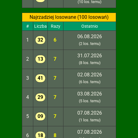
(10 los. temu)
Najrzadziej losowane (100 losowań)
#
Liczba
Razy
Ostatnio
06.08.2026
1
32
6
(2 los. temu)
31.07.2026
2
13
7
(8 los. temu)
02.08.2026
3
41
7
(6 los. temu)
03.08.2026
4
29
7
(5 los. temu)
07.08.2026
5
09
7
(1 los. temu)
07.08.2026
6
18
8