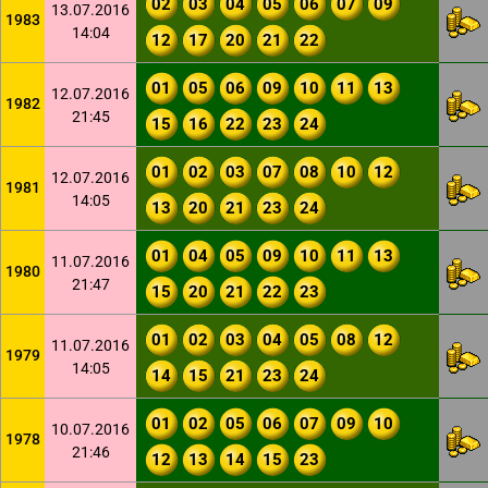
02
03
04
05
06
07
09
13.07.2016
1983
14:04
12
17
20
21
22
01
05
06
09
10
11
13
12.07.2016
1982
21:45
15
16
22
23
24
01
02
03
07
08
10
12
12.07.2016
1981
14:05
13
20
21
23
24
01
04
05
09
10
11
13
11.07.2016
1980
21:47
15
20
21
22
23
01
02
03
04
05
08
12
11.07.2016
1979
14:05
14
15
21
23
24
01
02
05
06
07
09
10
10.07.2016
1978
21:46
12
13
14
15
23