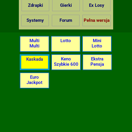
Zdrapki
Gierki
Ex Losy
Systemy
Forum
Pełna wersja
Multi
Lotto
Mini
Multi
Lotto
Keno
Ekstra
Kaskada
Szybkie 600
Pensja
Euro
Jackpot