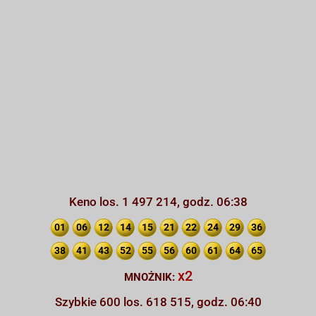
Keno los. 1 497 214, godz. 06:38
01
06
12
14
15
21
22
24
29
36
38
41
43
52
55
56
60
61
64
65
x2
MNOŻNIK:
Szybkie 600 los. 618 515, godz. 06:40