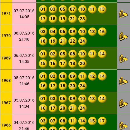
01
03
05
07
10
11
13
07.07.2016
1971
14:05
17
18
19
21
23
03
04
06
09
10
13
16
06.07.2016
1970
21:46
18
19
21
22
24
01
02
05
08
10
11
14
06.07.2016
1969
14:05
15
16
17
18
20
01
02
08
09
11
12
14
05.07.2016
1968
21:46
16
17
18
20
24
01
03
06
09
10
13
14
05.07.2016
1967
14:04
16
17
20
21
24
03
07
08
11
14
15
17
04.07.2016
1966
21:46