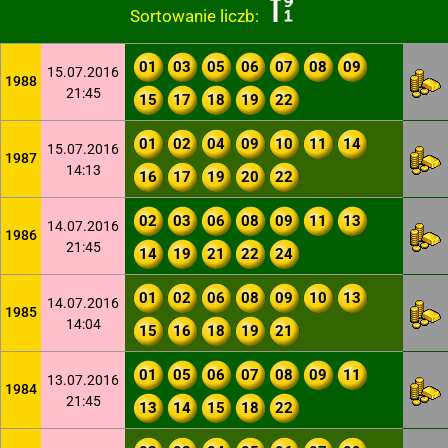
Sortowanie liczb:
01
03
05
06
07
08
09
15.07.2016
1988
21:45
15
17
18
19
22
01
02
04
09
10
11
14
15.07.2016
1987
14:13
16
17
19
20
22
02
03
06
08
09
11
13
14.07.2016
1986
21:45
14
19
21
22
24
01
02
06
08
09
10
13
14.07.2016
1985
14:04
15
16
18
19
21
01
05
06
07
08
09
11
13.07.2016
1984
21:45
13
14
15
18
22