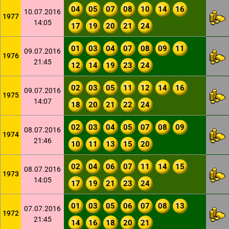
04
05
07
08
10
14
16
10.07.2016
1977
14:05
17
19
20
21
24
01
03
04
07
08
09
11
09.07.2016
1976
21:45
12
14
19
23
24
02
03
05
11
12
14
16
09.07.2016
1975
14:07
18
20
21
22
24
02
03
04
05
07
08
09
08.07.2016
1974
21:46
10
11
13
15
20
02
04
06
07
11
14
15
08.07.2016
1973
14:05
17
19
21
23
24
01
03
05
06
07
08
13
07.07.2016
1972
21:45
14
16
18
20
21