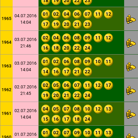
18
19
20
22
23
01
02
04
06
07
11
12
04.07.2016
1965
14:04
17
19
20
21
23
02
04
06
08
09
11
12
03.07.2016
1964
21:46
16
18
20
22
24
01
02
06
08
09
10
11
03.07.2016
1963
14:04
14
16
17
21
22
02
05
06
07
11
12
17
02.07.2016
1962
21:45
19
20
21
22
24
04
05
07
08
10
12
13
02.07.2016
1961
14:04
15
16
17
18
24
01
02
07
09
10
11
13
01.07.2016
1960