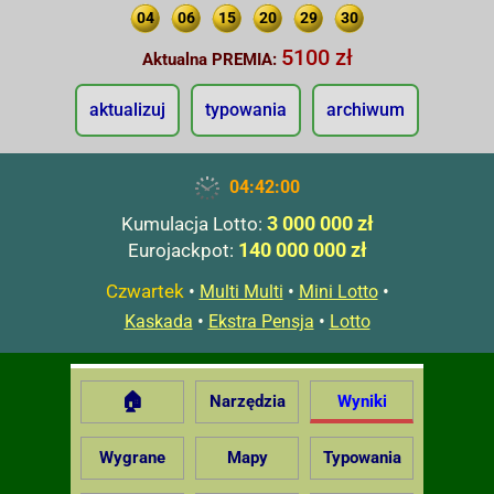
04
06
15
20
29
30
5100 zł
Aktualna PREMIA:
aktualizuj
typowania
archiwum
04:42:01
3 000 000 zł
Kumulacja Lotto:
140 000 000 zł
Eurojackpot:
Czwartek
•
•
•
Multi Multi
Mini Lotto
•
•
Kaskada
Ekstra Pensja
Lotto
🏠
Narzędzia
Wyniki
Wygrane
Mapy
Typowania