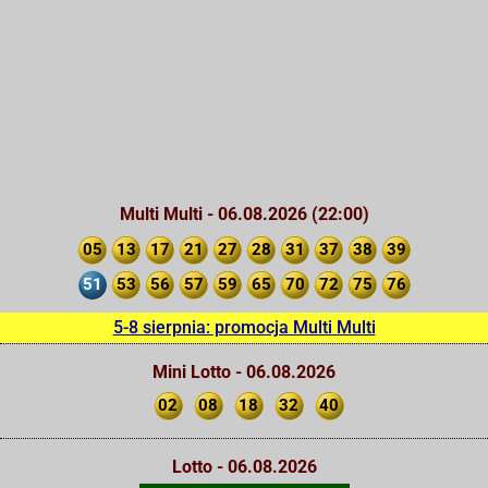
Multi Multi - 06.08.2026 (22:00)
05
13
17
21
27
28
31
37
38
39
51
53
56
57
59
65
70
72
75
76
5-8 sierpnia: promocja Multi Multi
Mini Lotto - 06.08.2026
02
08
18
32
40
Lotto - 06.08.2026