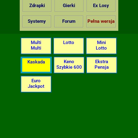
Zdrapki
Gierki
Ex Losy
Systemy
Forum
Pełna wersja
Multi
Lotto
Mini
Multi
Lotto
Keno
Ekstra
Kaskada
Szybkie 600
Pensja
Euro
Jackpot