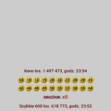
Keno los. 1 497 473, godz. 23:54
03
10
12
19
28
32
37
38
39
41
42
44
46
49
50
55
57
58
59
64
x5
MNOŻNIK:
Szybkie 600 los. 618 773, godz. 23:52