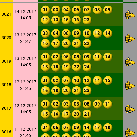
01
03
04
06
07
08
09
14.12.2017
3021
14:05
12
13
15
16
23
03
04
08
09
10
12
14
13.12.2017
3020
21:47
16
17
20
21
22
01
02
05
08
09
11
14
13.12.2017
3019
14:05
15
18
19
22
24
01
02
07
10
12
14
15
12.12.2017
3018
21:45
16
18
20
21
23
01
02
03
05
08
09
11
12.12.2017
3017
14:05
15
16
17
20
21
04
06
07
09
14
17
18
11.12.2017
3016
21:46