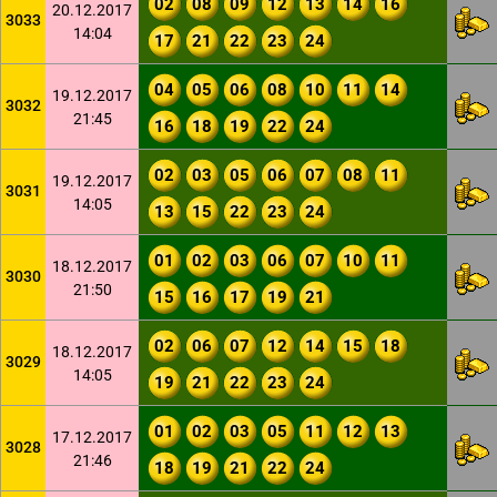
02
08
09
12
13
14
16
20.12.2017
3033
14:04
17
21
22
23
24
04
05
06
08
10
11
14
19.12.2017
3032
21:45
16
18
19
22
24
02
03
05
06
07
08
11
19.12.2017
3031
14:05
13
15
22
23
24
01
02
03
06
07
10
11
18.12.2017
3030
21:50
15
16
17
19
21
02
06
07
12
14
15
18
18.12.2017
3029
14:05
19
21
22
23
24
01
02
03
05
11
12
13
17.12.2017
3028
21:46
18
19
21
22
24