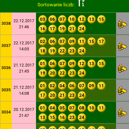
Sortowanie liczb:
03
06
07
10
12
13
15
22.12.2017
3038
21:46
16
17
19
21
24
02
06
07
09
11
15
17
22.12.2017
3037
14:05
18
19
22
23
24
01
06
07
09
12
13
15
21.12.2017
3036
21:45
19
20
22
23
24
01
02
04
06
07
09
11
21.12.2017
3035
14:08
17
20
21
23
24
01
04
05
07
08
10
11
20.12.2017
3034
21:47
13
15
16
23
24