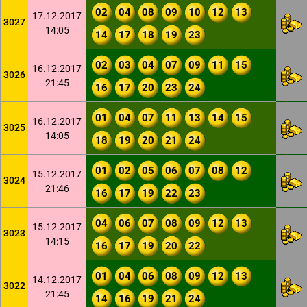
02
04
08
09
10
12
13
17.12.2017
3027
14:05
14
17
18
19
23
02
03
04
07
09
11
15
16.12.2017
3026
21:45
16
17
20
23
24
01
04
07
11
13
14
15
16.12.2017
3025
14:05
18
19
20
21
24
01
02
05
06
07
08
12
15.12.2017
3024
21:46
16
17
19
22
23
04
06
07
08
09
12
13
15.12.2017
3023
14:15
16
17
19
20
22
01
04
06
08
09
12
13
14.12.2017
3022
21:45
14
16
19
21
24