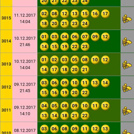
20
21
22
23
24
02
08
12
13
15
16
17
11.12.2017
3015
14:04
18
20
21
23
24
01
03
04
06
07
09
12
10.12.2017
3014
21:46
14
15
19
22
23
01
02
03
05
08
10
12
10.12.2017
3013
14:04
14
17
18
20
21
03
06
09
10
11
13
14
09.12.2017
3012
21:45
15
16
19
20
22
04
05
08
09
10
11
12
09.12.2017
3011
14:10
13
14
18
21
22
03
06
08
09
11
12
13
08.12.2017
3010