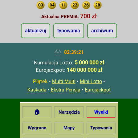
03
04
11
22
26
28
700 zł
Aktualna PREMIA:
aktualizuj
typowania
archiwum
02:39:22
5 000 000 zł
Kumulacja Lotto:
140 000 000 zł
Eurojackpot:
Piątek
•
•
•
Multi Multi
Mini Lotto
•
•
Kaskada
Ekstra Pensja
Eurojackpot
🏠
Narzędzia
Wyniki
Wygrane
Mapy
Typowania