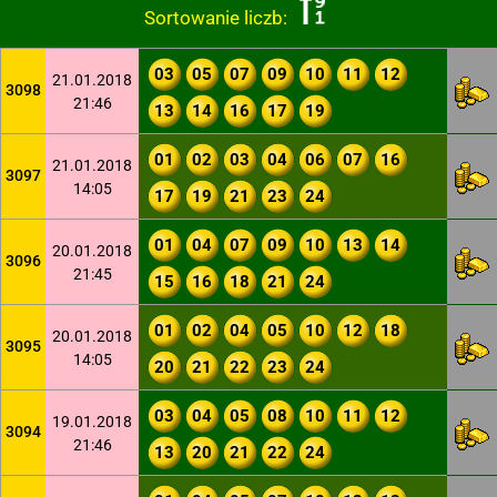
Sortowanie liczb:
03
05
07
09
10
11
12
21.01.2018
3098
21:46
13
14
16
17
19
01
02
03
04
06
07
16
21.01.2018
3097
14:05
17
19
21
23
24
01
04
07
09
10
13
14
20.01.2018
3096
21:45
15
16
18
21
24
01
02
04
05
10
12
18
20.01.2018
3095
14:05
20
21
22
23
24
03
04
05
08
10
11
12
19.01.2018
3094
21:46
13
20
21
22
24