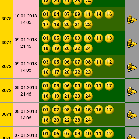
18
20
21
23
24
01
04
07
09
11
14
16
10.01.2018
3075
14:05
17
18
20
21
22
01
05
07
09
10
11
13
09.01.2018
3074
21:45
18
19
20
22
24
03
05
06
07
08
11
12
09.01.2018
3073
14:05
16
17
20
22
23
01
03
06
09
10
11
17
08.01.2018
3072
21:46
18
19
21
23
24
01
07
08
14
15
16
17
08.01.2018
3071
14:06
18
20
22
23
24
01
06
07
09
10
11
12
07.01.2018
3070