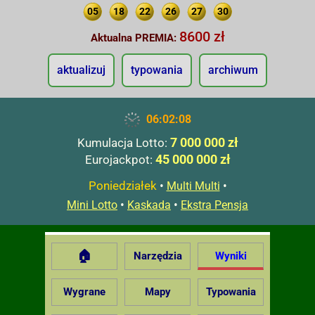
05
18
22
26
27
30
8600 zł
Aktualna PREMIA:
aktualizuj
typowania
archiwum
06:02:09
7 000 000 zł
Kumulacja Lotto:
45 000 000 zł
Eurojackpot:
Poniedziałek
•
•
Multi Multi
•
•
Mini Lotto
Kaskada
Ekstra Pensja
🏠
Narzędzia
Wyniki
Wygrane
Mapy
Typowania