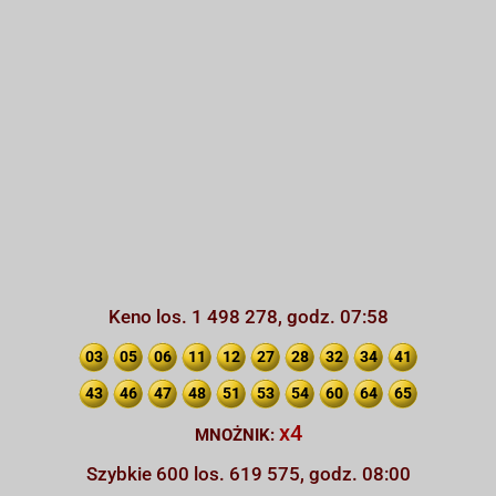
Keno los. 1 498 278, godz. 07:58
03
05
06
11
12
27
28
32
34
41
43
46
47
48
51
53
54
60
64
65
x4
MNOŻNIK:
Szybkie 600 los. 619 575, godz. 08:00