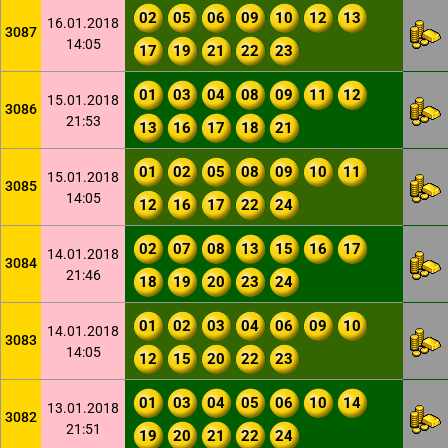
02
05
06
09
10
12
13
16.01.2018
3087
14:05
17
19
21
22
23
01
03
04
08
09
11
12
15.01.2018
3086
21:53
13
16
17
18
21
01
02
05
08
09
10
11
15.01.2018
3085
14:05
12
16
17
22
24
02
07
08
13
15
16
17
14.01.2018
3084
21:46
18
19
20
23
24
01
02
03
04
06
09
10
14.01.2018
3083
14:05
12
15
20
22
23
01
03
04
05
06
10
14
13.01.2018
3082
21:51
19
20
21
22
24