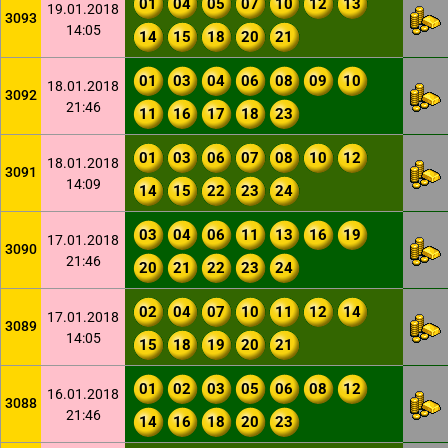
01
04
05
07
10
12
13
19.01.2018
3093
14:05
14
15
18
20
21
01
03
04
06
08
09
10
18.01.2018
3092
21:46
11
16
17
18
23
01
03
06
07
08
10
12
18.01.2018
3091
14:09
14
15
22
23
24
03
04
06
11
13
16
19
17.01.2018
3090
21:46
20
21
22
23
24
02
04
07
10
11
12
14
17.01.2018
3089
14:05
15
18
19
20
21
01
02
03
05
06
08
12
16.01.2018
3088
21:46
14
16
18
20
23