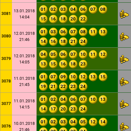
01
02
03
04
06
07
08
13.01.2018
3081
14:04
15
16
18
20
22
01
03
06
07
08
11
13
12.01.2018
3080
21:46
14
16
18
21
24
04
05
06
07
10
11
12
12.01.2018
3079
14:05
13
15
16
18
23
01
07
09
10
12
13
15
11.01.2018
3078
21:45
19
21
22
23
24
01
02
04
06
07
10
13
11.01.2018
3077
14:15
14
17
20
23
24
01
02
03
04
05
12
14
10.01.2018
3076
21:46