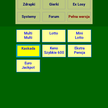
Zdrapki
Gierki
Ex Losy
Systemy
Forum
Pełna wersja
Multi
Lotto
Mini
Multi
Lotto
Keno
Ekstra
Kaskada
Szybkie 600
Pensja
Euro
Jackpot