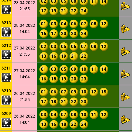
6214
02
03
05
08
09
11
14
28.04.2022
21:55
17
19
21
22
24
6213
01
03
04
06
07
08
12
28.04.2022
14:04
16
17
20
23
24
6212
02
03
05
06
07
08
12
27.04.2022
21:55
13
16
19
21
22
6211
01
03
05
09
10
11
14
27.04.2022
14:04
16
18
19
20
23
6210
01
06
07
09
10
12
15
26.04.2022
21:55
17
18
21
22
23
6209
03
04
07
08
10
11
12
26.04.2022
14:04
13
16
18
22
24