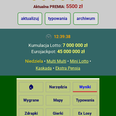
5500 zł
Aktualna PREMIA:
aktualizuj
typowania
archiwum
12:39:39
7 000 000 zł
Kumulacja Lotto:
45 000 000 zł
Eurojackpot:
Niedziela
•
•
•
Multi Multi
Mini Lotto
•
Kaskada
Ekstra Pensja
🏠
Narzędzia
Wyniki
Wygrane
Mapy
Typowania
Zdrapki
Gierki
Ex Losy