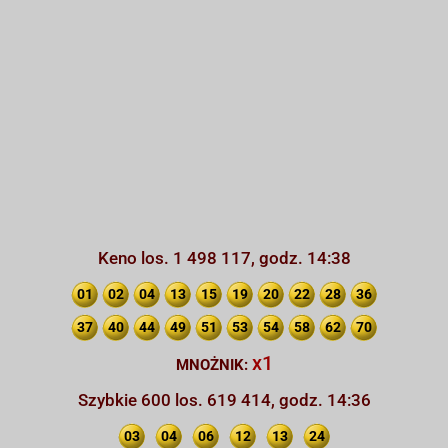
Keno los. 1 498 117, godz. 14:38
01
02
04
13
15
19
20
22
28
36
37
40
44
49
51
53
54
58
62
70
x1
MNOŻNIK:
Szybkie 600 los. 619 414, godz. 14:36
03
04
06
12
13
24