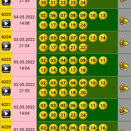
21:55
20
21
22
23
24
6225
02
06
07
08
09
10
13
04.05.2022
14:08
15
17
18
19
24
6224
01
03
06
07
09
12
14
03.05.2022
21:54
15
17
19
21
22
6223
02
03
04
05
09
10
11
03.05.2022
14:04
13
14
16
17
18
6222
02
03
07
08
09
10
12
02.05.2022
21:55
13
14
15
18
20
6221
02
03
05
06
10
11
15
02.05.2022
14:04
18
20
21
22
24
6220
02
03
05
06
13
14
16
01.05.2022