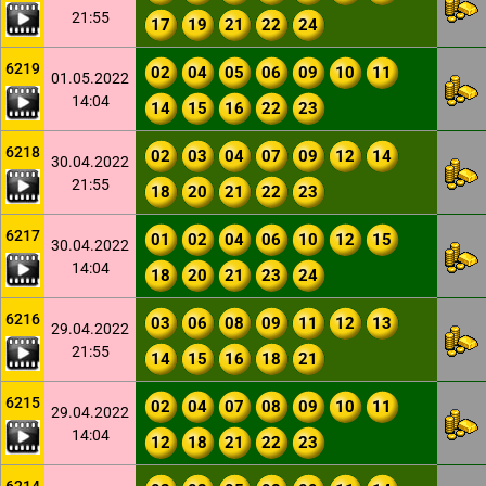
21:55
17
19
21
22
24
6219
02
04
05
06
09
10
11
01.05.2022
14:04
14
15
16
22
23
6218
02
03
04
07
09
12
14
30.04.2022
21:55
18
20
21
22
23
6217
01
02
04
06
10
12
15
30.04.2022
14:04
18
20
21
23
24
6216
03
06
08
09
11
12
13
29.04.2022
21:55
14
15
16
18
21
6215
02
04
07
08
09
10
11
29.04.2022
14:04
12
18
21
22
23