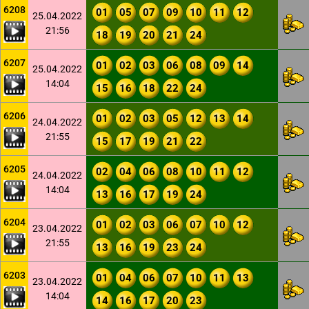
6208
01
05
07
09
10
11
12
25.04.2022
21:56
18
19
20
21
24
6207
01
02
03
06
08
09
14
25.04.2022
14:04
15
16
18
22
24
6206
01
02
03
05
12
13
14
24.04.2022
21:55
15
17
19
21
22
6205
02
04
06
08
10
11
12
24.04.2022
14:04
13
16
17
19
24
6204
01
02
03
06
07
10
12
23.04.2022
21:55
13
16
19
23
24
6203
01
04
06
07
10
11
13
23.04.2022
14:04
14
16
17
20
23