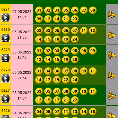
6231
01
02
03
05
06
07
08
07.05.2022
14:04
09
12
14
21
23
6230
02
03
05
06
07
11
12
06.05.2022
21:55
14
15
18
19
24
6229
01
02
03
04
05
08
09
06.05.2022
14:04
12
14
15
19
20
6228
01
04
06
07
08
09
11
05.05.2022
21:54
14
17
19
22
24
6227
03
05
07
08
09
10
11
05.05.2022
14:04
12
15
17
21
22
6226
04
05
07
11
13
14
18
04.05.2022