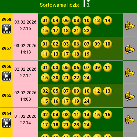
Sortowanie liczb:
8968
01
04
06
08
10
13
14
03.02.2026
22:16
15
17
18
21
22
01
02
03
06
07
09
10
03.02.2026
8967
14:13
11
13
17
18
19
8966
01
03
05
06
07
09
11
02.02.2026
22:12
15
20
21
22
24
02
05
07
09
10
12
13
02.02.2026
8965
14:08
15
16
17
19
24
8964
02
04
08
11
14
15
16
01.02.2026
22:14
17
18
21
23
24