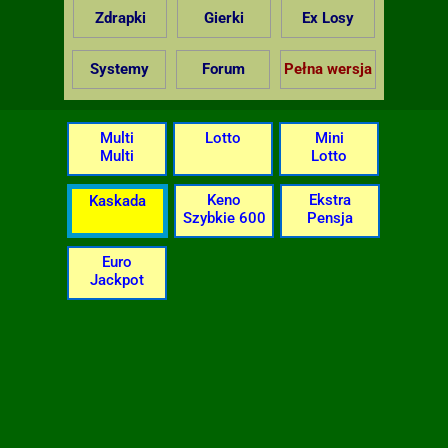
Zdrapki
Gierki
Ex Losy
Systemy
Forum
Pełna wersja
Multi
Lotto
Mini
Multi
Lotto
Keno
Ekstra
Kaskada
Szybkie 600
Pensja
Euro
Jackpot