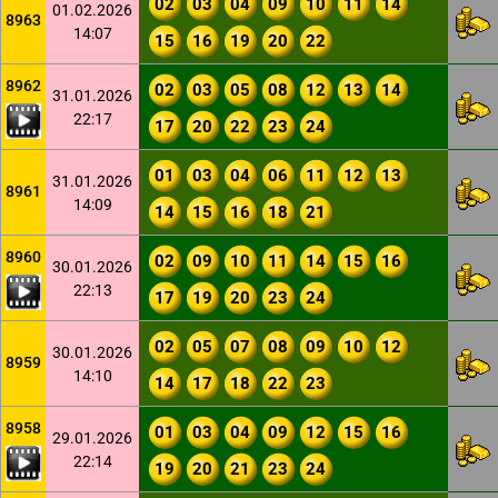
02
03
04
09
10
11
14
01.02.2026
8963
14:07
15
16
19
20
22
8962
02
03
05
08
12
13
14
31.01.2026
22:17
17
20
22
23
24
01
03
04
06
11
12
13
31.01.2026
8961
14:09
14
15
16
18
21
8960
02
09
10
11
14
15
16
30.01.2026
22:13
17
19
20
23
24
02
05
07
08
09
10
12
30.01.2026
8959
14:10
14
17
18
22
23
8958
01
03
04
09
12
15
16
29.01.2026
22:14
19
20
21
23
24