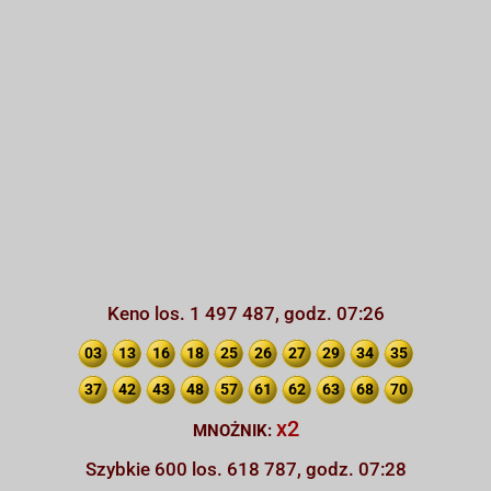
Keno los. 1 497 487, godz. 07:26
03
13
16
18
25
26
27
29
34
35
37
42
43
48
57
61
62
63
68
70
x2
MNOŻNIK:
Szybkie 600 los. 618 787, godz. 07:28