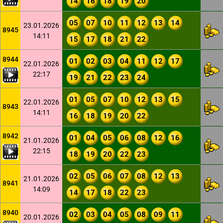
14
16
18
19
20
05
07
10
11
12
13
14
23.01.2026
8945
14:11
15
17
18
21
22
8944
01
02
03
04
11
12
17
22.01.2026
22:17
19
21
22
23
24
01
05
07
10
12
13
15
22.01.2026
8943
14:11
16
18
19
20
22
8942
01
04
05
06
08
12
16
21.01.2026
22:15
18
19
20
22
23
02
05
06
07
08
12
13
21.01.2026
8941
14:09
14
17
18
22
23
8940
02
03
04
05
08
09
11
20.01.2026