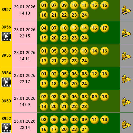
01
07
09
10
11
15
16
29.01.2026
8957
14:10
18
21
22
23
24
8956
04
07
10
13
14
16
17
28.01.2026
22:15
19
20
22
23
24
01
05
08
09
10
14
16
28.01.2026
8955
14:11
17
21
22
23
24
8954
01
02
05
06
08
12
16
27.01.2026
22:17
17
18
19
20
24
02
03
05
06
08
09
13
27.01.2026
8953
14:09
14
20
21
22
23
8952
03
05
06
08
09
11
14
26.01.2026
22:14
16
17
20
23
24