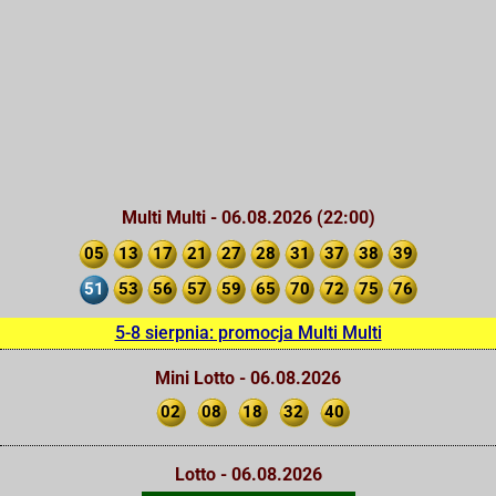
Multi Multi - 06.08.2026 (22:00)
05
13
17
21
27
28
31
37
38
39
51
53
56
57
59
65
70
72
75
76
5-8 sierpnia: promocja Multi Multi
Mini Lotto - 06.08.2026
02
08
18
32
40
Lotto - 06.08.2026