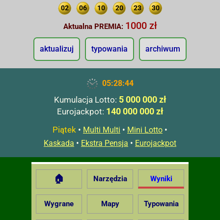
02
06
10
20
23
30
1000 zł
Aktualna PREMIA:
aktualizuj
typowania
archiwum
05:28:45
5 000 000 zł
Kumulacja Lotto:
140 000 000 zł
Eurojackpot:
Piątek
•
•
•
Multi Multi
Mini Lotto
•
•
Kaskada
Ekstra Pensja
Eurojackpot
🏠
Narzędzia
Wyniki
Wygrane
Mapy
Typowania