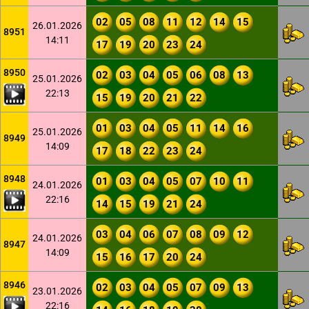
02
05
08
11
12
14
15
26.01.2026
8951
14:11
17
19
20
23
24
8950
02
03
04
05
06
08
13
25.01.2026
22:13
15
19
20
21
22
01
03
04
05
11
14
16
25.01.2026
8949
14:09
17
18
22
23
24
8948
01
03
04
05
07
10
11
24.01.2026
22:16
14
15
19
21
24
03
04
06
07
08
09
12
24.01.2026
8947
14:09
15
16
17
20
24
8946
02
03
04
05
07
09
13
23.01.2026
22:16