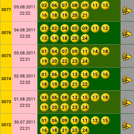
02
06
07
08
09
11
15
05.08.2011
0077
22:22
16
18
19
20
21
01
02
04
05
09
11
12
04.08.2011
0076
22:20
13
14
18
20
24
01
04
07
09
11
14
18
03.08.2011
0075
22:21
19
20
22
23
24
01
06
09
13
14
15
16
02.08.2011
0074
22:20
18
19
20
21
22
04
06
08
12
15
17
18
01.08.2011
0073
22:22
19
20
21
23
24
01
06
09
10
11
12
15
30.07.2011
0072
22:21
16
18
21
22
24