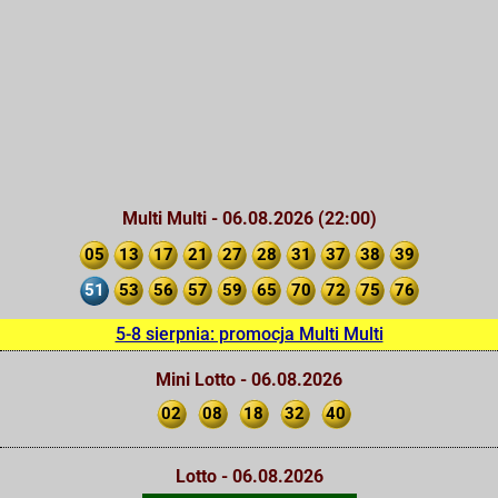
Multi Multi - 06.08.2026 (22:00)
05
13
17
21
27
28
31
37
38
39
51
53
56
57
59
65
70
72
75
76
5-8 sierpnia: promocja Multi Multi
Mini Lotto - 06.08.2026
02
08
18
32
40
Lotto - 06.08.2026