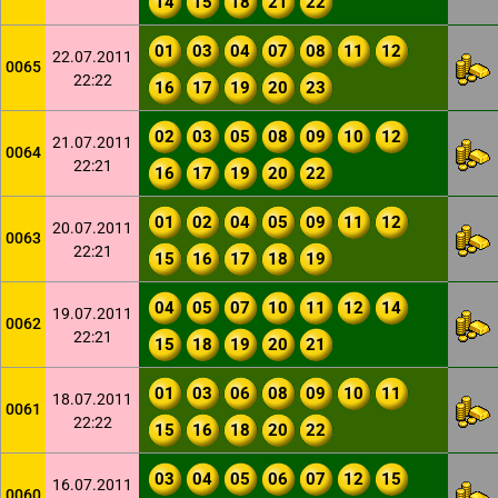
14
15
18
21
22
01
03
04
07
08
11
12
22.07.2011
0065
22:22
16
17
19
20
23
02
03
05
08
09
10
12
21.07.2011
0064
22:21
16
17
19
20
22
01
02
04
05
09
11
12
20.07.2011
0063
22:21
15
16
17
18
19
04
05
07
10
11
12
14
19.07.2011
0062
22:21
15
18
19
20
21
01
03
06
08
09
10
11
18.07.2011
0061
22:22
15
16
18
20
22
03
04
05
06
07
12
15
16.07.2011
0060