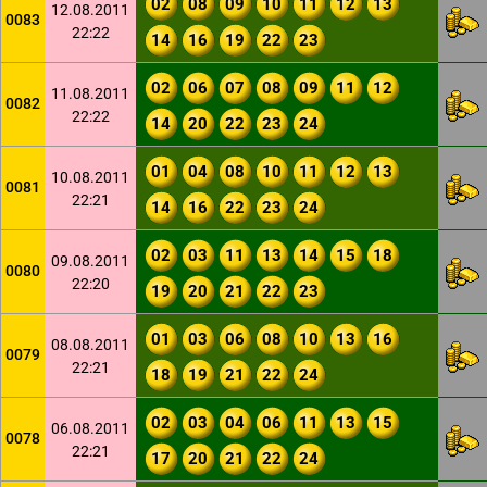
02
08
09
10
11
12
13
12.08.2011
0083
22:22
14
16
19
22
23
02
06
07
08
09
11
12
11.08.2011
0082
22:22
14
20
22
23
24
01
04
08
10
11
12
13
10.08.2011
0081
22:21
14
16
22
23
24
02
03
11
13
14
15
18
09.08.2011
0080
22:20
19
20
21
22
23
01
03
06
08
10
13
16
08.08.2011
0079
22:21
18
19
21
22
24
02
03
04
06
11
13
15
06.08.2011
0078
22:21
17
20
21
22
24