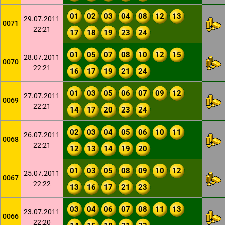
01
02
03
04
08
12
13
29.07.2011
0071
22:21
17
18
19
23
24
01
05
07
08
10
12
15
28.07.2011
0070
22:21
16
17
19
21
24
01
03
05
06
07
09
12
27.07.2011
0069
22:21
14
17
20
23
24
02
03
04
05
06
10
11
26.07.2011
0068
22:21
12
13
14
19
20
01
03
05
08
09
10
12
25.07.2011
0067
22:22
13
16
17
21
23
03
04
06
07
08
11
13
23.07.2011
0066
22:20