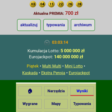
03
04
11
22
26
28
700 zł
Aktualna PREMIA:
aktualizuj
typowania
archiwum
03:03:15
5 000 000 zł
Kumulacja Lotto:
140 000 000 zł
Eurojackpot:
Piątek
•
•
•
Multi Multi
Mini Lotto
•
•
Kaskada
Ekstra Pensja
Eurojackpot
🏠
Narzędzia
Wyniki
Wygrane
Mapy
Typowania