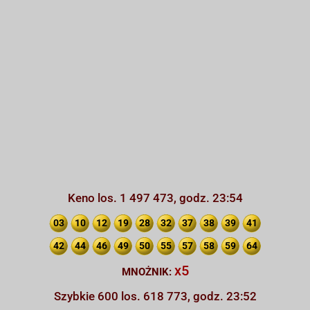
Keno los. 1 497 473, godz. 23:54
03
10
12
19
28
32
37
38
39
41
42
44
46
49
50
55
57
58
59
64
x5
MNOŻNIK:
Szybkie 600 los. 618 773, godz. 23:52