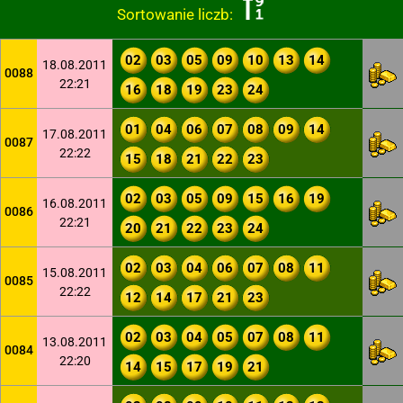
Sortowanie liczb:
02
03
05
09
10
13
14
18.08.2011
0088
22:21
16
18
19
23
24
01
04
06
07
08
09
14
17.08.2011
0087
22:22
15
18
21
22
23
02
03
05
09
15
16
19
16.08.2011
0086
22:21
20
21
22
23
24
02
03
04
06
07
08
11
15.08.2011
0085
22:22
12
14
17
21
23
02
03
04
05
07
08
11
13.08.2011
0084
22:20
14
15
17
19
21