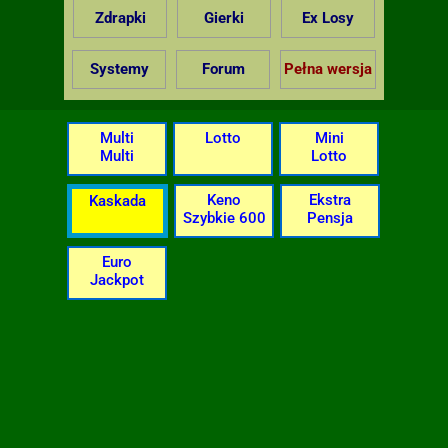
Zdrapki
Gierki
Ex Losy
Systemy
Forum
Pełna wersja
Multi
Lotto
Mini
Multi
Lotto
Keno
Ekstra
Kaskada
Szybkie 600
Pensja
Euro
Jackpot