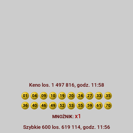
Keno los. 1 497 816, godz. 11:58
01
04
09
10
19
20
24
27
33
35
36
40
46
49
52
53
55
59
61
70
x1
MNOŻNIK:
Szybkie 600 los. 619 114, godz. 11:56