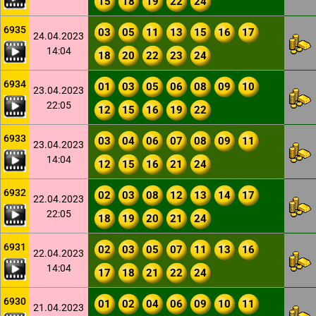
15
18
19
22
24
6935
03
05
11
13
15
16
17
24.04.2023
14:04
18
20
22
23
24
6934
01
03
05
06
08
09
10
23.04.2023
22:05
12
15
16
19
22
6933
03
04
06
07
08
09
11
23.04.2023
14:04
12
15
16
21
24
6932
02
03
08
12
13
14
17
22.04.2023
22:05
18
19
20
21
24
6931
02
03
05
07
11
13
16
22.04.2023
14:04
17
18
21
22
24
6930
01
02
04
06
09
10
11
21.04.2023