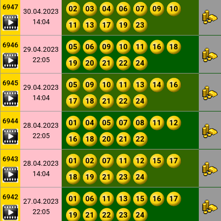
6947
02
03
04
06
07
09
10
30.04.2023
14:04
11
13
17
19
23
6946
05
06
09
10
11
16
18
29.04.2023
22:05
19
20
21
22
24
6945
05
09
10
11
13
14
16
29.04.2023
14:04
17
18
21
22
24
6944
01
04
05
07
08
11
12
28.04.2023
22:05
16
18
20
21
22
6943
01
02
07
11
12
15
17
28.04.2023
14:04
18
19
21
23
24
6942
01
06
11
13
15
16
17
27.04.2023
22:05
19
21
22
23
24