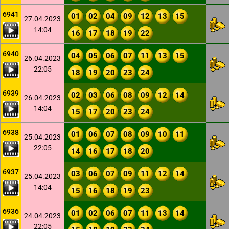
6941
01
02
04
09
12
13
15
27.04.2023
14:04
16
17
18
19
22
6940
04
05
06
07
11
13
15
26.04.2023
22:05
18
19
20
23
24
6939
02
03
06
08
09
12
14
26.04.2023
14:04
15
17
20
23
24
6938
01
06
07
08
09
10
11
25.04.2023
22:05
14
16
17
18
20
6937
03
06
07
09
11
12
14
25.04.2023
14:04
15
16
18
19
23
6936
01
02
06
07
11
13
14
24.04.2023
22:05