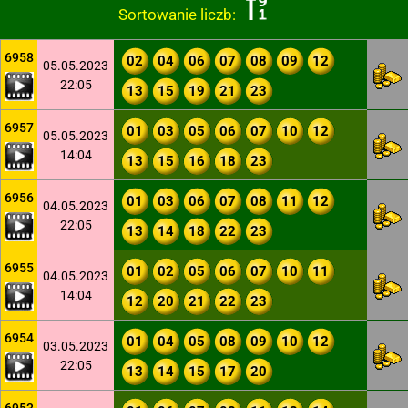
Sortowanie liczb:
6958
02
04
06
07
08
09
12
05.05.2023
22:05
13
15
19
21
23
6957
01
03
05
06
07
10
12
05.05.2023
14:04
13
15
16
18
23
6956
01
03
06
07
08
11
12
04.05.2023
22:05
13
14
18
22
23
6955
01
02
05
06
07
10
11
04.05.2023
14:04
12
20
21
22
23
6954
01
04
05
08
09
10
12
03.05.2023
22:05
13
14
15
17
20