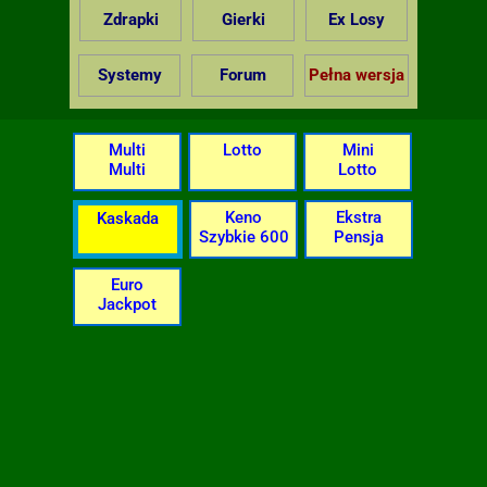
Zdrapki
Gierki
Ex Losy
Systemy
Forum
Pełna wersja
Multi
Lotto
Mini
Multi
Lotto
Keno
Ekstra
Kaskada
Szybkie 600
Pensja
Euro
Jackpot