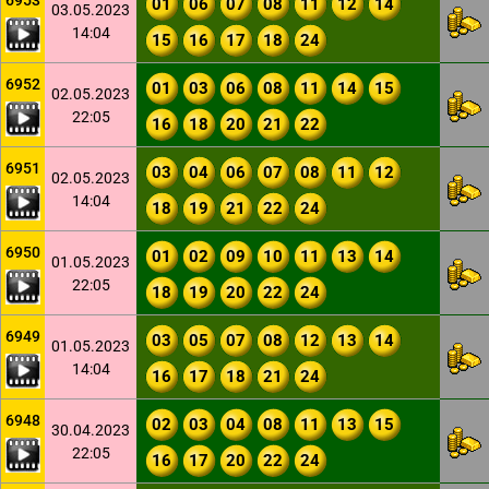
6953
01
06
07
08
11
12
14
03.05.2023
14:04
15
16
17
18
24
6952
01
03
06
08
11
14
15
02.05.2023
22:05
16
18
20
21
22
6951
03
04
06
07
08
11
12
02.05.2023
14:04
18
19
21
22
24
6950
01
02
09
10
11
13
14
01.05.2023
22:05
18
19
20
22
24
6949
03
05
07
08
12
13
14
01.05.2023
14:04
16
17
18
21
24
6948
02
03
04
08
11
13
15
30.04.2023
22:05
16
17
20
22
24