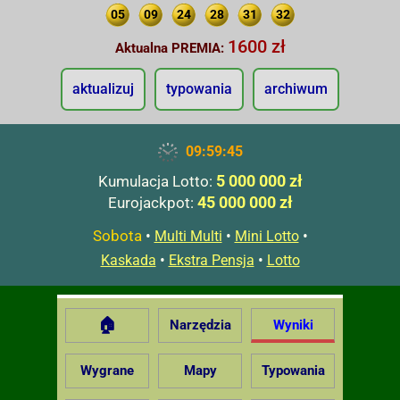
05
09
24
28
31
32
1600 zł
Aktualna PREMIA:
aktualizuj
typowania
archiwum
09:59:46
5 000 000 zł
Kumulacja Lotto:
45 000 000 zł
Eurojackpot:
Sobota
•
•
•
Multi Multi
Mini Lotto
•
•
Kaskada
Ekstra Pensja
Lotto
🏠
Narzędzia
Wyniki
Wygrane
Mapy
Typowania