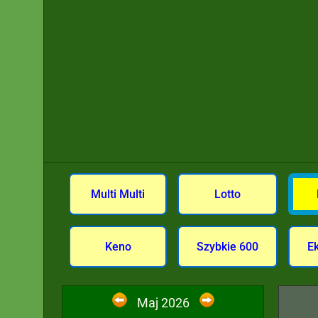
Multi Multi
Lotto
Keno
Szybkie 600
E
Maj 2026