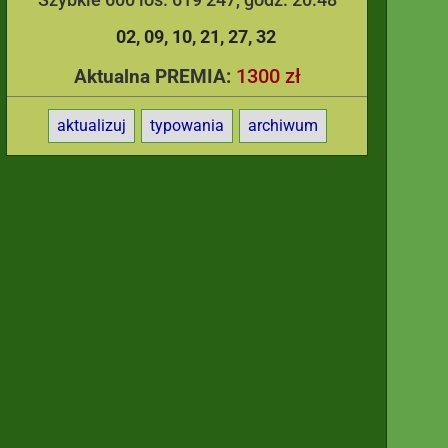
02
09
10
21
27
32
1300 zł
Aktualna PREMIA:
aktualizuj
typowania
archiwum