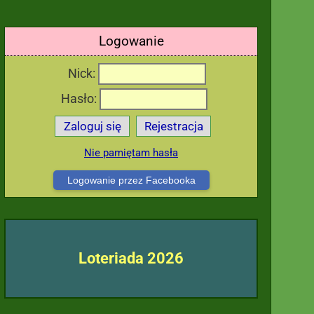
Logowanie
Nick:
Hasło:
Zaloguj się
Rejestracja
Nie pamiętam hasła
Logowanie przez Facebooka
Loteriada 2026