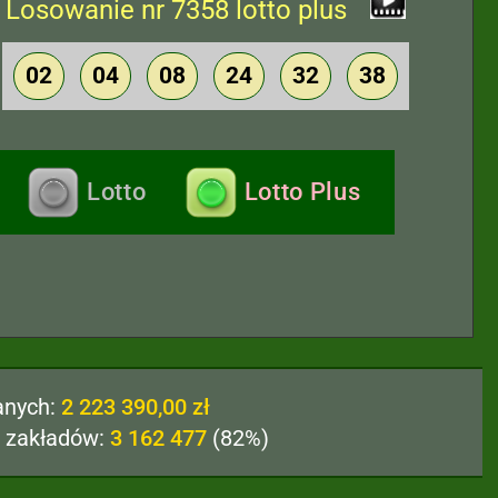
Losowanie nr 7358 lotto plus
02
04
08
24
32
38
Lotto
Lotto Plus
anych:
2 223 390,00 zł
 zakładów:
3 162 477
(82%)