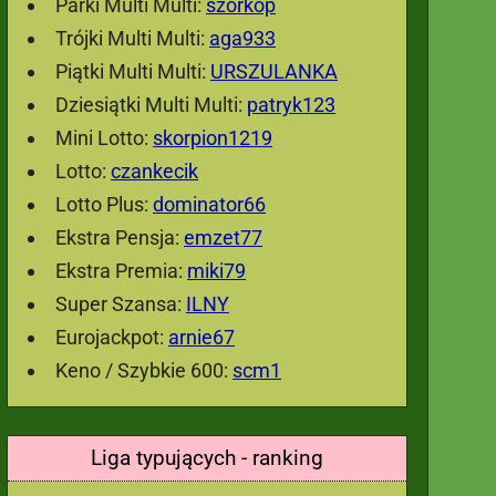
Parki Multi Multi:
szorkop
Trójki Multi Multi:
aga933
Piątki Multi Multi:
URSZULANKA
Dziesiątki Multi Multi:
patryk123
Mini Lotto:
skorpion1219
Lotto:
czankecik
Lotto Plus:
dominator66
Ekstra Pensja:
emzet77
Ekstra Premia:
miki79
Super Szansa:
ILNY
Eurojackpot:
arnie67
Keno / Szybkie 600:
scm1
Liga typujących - ranking