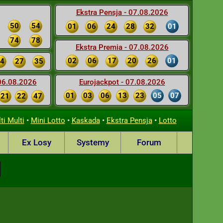
Ekstra Pensja - 07.08.2026
50
54
01
06
24
28
32
01
74
78
Ekstra Premia - 07.08.2026
02
06
17
20
26
01
4
27
35
 06.08.2026
Eurojackpot - 07.08.2026
01
03
06
13
23
05
07
21
22
47
•
•
•
•
ti Multi
Mini Lotto
Kaskada
Ekstra Pensja
Lotto
Ex Losy
Systemy
Forum