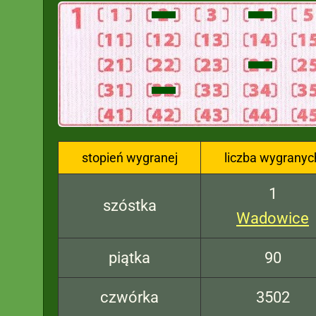
stopień wygranej
liczba wygranyc
1
szóstka
Wadowice
piątka
90
czwórka
3502