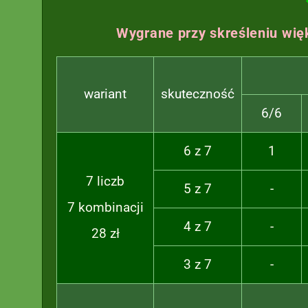
Wygrane przy skreśleniu więk
wariant
skuteczność
6/6
6 z 7
1
7 liczb
5 z 7
-
7 kombinacji
4 z 7
-
28 zł
3 z 7
-