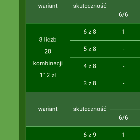
wariant
skuteczność
6/6
6 z 8
1
8 liczb
5 z 8
-
28
kombinacji
4 z 8
-
112 zł
3 z 8
-
wariant
skuteczność
6/6
6 z 9
1