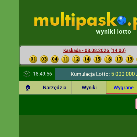
wyniki lotto
Kaskada - 08.08.2026 (14:00)
01
03
04
11
12
14
15
16
17
19
5 000 000 
18:49:57
Kumulacja Lotto:
🏠
Narzędzia
Wyniki
Wygrane