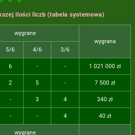
szej ilości liczb
(tabela systemowa)
wygrane
wygrana
5/6
4/6
3/6
6
-
-
1 021 000 zł
2
5
-
7 500 zł
-
3
4
340 zł
-
-
4
40 zł
wygrane