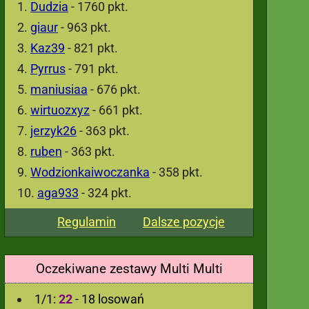
Dudzia
- 1760 pkt.
giaur
- 963 pkt.
Kaz39
- 821 pkt.
Pyrrus
- 791 pkt.
maniusiaa
- 676 pkt.
wirtuozxyz
- 661 pkt.
jerzyk26
- 363 pkt.
ruben
- 363 pkt.
Wodzionkaiwoczanka
- 358 pkt.
aga933
- 324 pkt.
Regulamin
Dalsze pozycje
Oczekiwane zestawy Multi Multi
1/1:
22
- 18 losowań