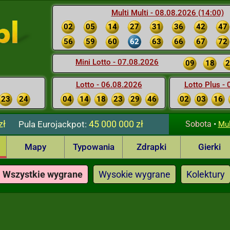
Multi Multi - 08.08.2026 (14:00)
02
05
14
27
31
36
42
47
56
59
60
62
63
66
67
72
Mini Lotto - 07.08.2026
09
18
2
Lotto - 06.08.2026
Lotto Plus -
23
24
04
14
18
23
29
46
02
03
16
zł
45 000 000 zł
Pula
Eurojackpot:
Sobota
•
Mul
Mapy
Typowania
Zdrapki
Gierki
Wszystkie wygrane
Wysokie wygrane
Kolektury