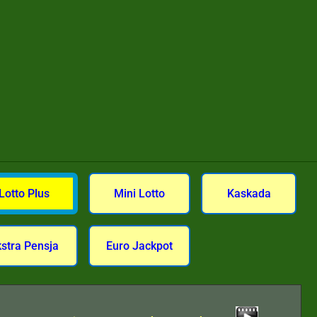
Lotto Plus
Mini Lotto
Kaskada
kstra Pensja
Euro Jackpot