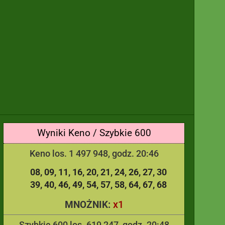
Wyniki Keno / Szybkie 600
Keno los. 1 497 948, godz. 20:46
08
09
11
16
20
21
24
26
27
30
39
40
46
49
54
57
58
64
67
68
x1
MNOŻNIK:
Szybkie 600 los. 619 247, godz. 20:48