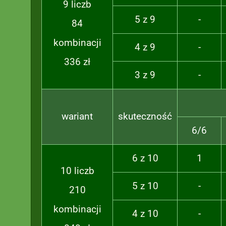
9 liczb
5 z 9
-
84
kombinacji
4 z 9
-
336 zł
3 z 9
-
wariant
skuteczność
6/6
6 z 10
1
10 liczb
5 z 10
-
210
kombinacji
4 z 10
-