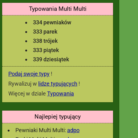
Typowania Multi Multi
334 pewniaków
333 parek
338 trójek
333 piątek
339 dziesiątek
Podaj swoje typy
!
Rywalizuj w
lidze typujących
!
Więcej w dziale
Typowania
Najlepiej typujący
Pewniaki Multi Multi:
adpo