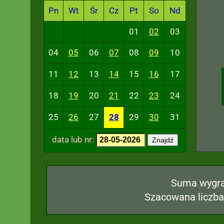
Pn
Wt
Śr
Cz
Pt
So
Nd
01
02
03
04
05
06
07
08
09
10
11
12
13
14
15
16
17
18
19
20
21
22
23
24
25
26
27
28
29
30
31
data lub nr:
Znajdź
Suma wygr
Szacowana liczba