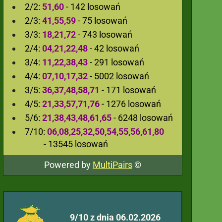
2/2:
51,60
- 142 losowań
2/3:
41,55,59
- 75 losowań
3/3:
18,21,72
- 743 losowań
2/4:
04,21,22,48
- 42 losowań
3/4:
11,22,38,43
- 291 losowań
4/4:
07,10,17,32
- 5002 losowań
3/5:
36,37,48,58,71
- 171 losowań
4/5:
21,33,57,71,76
- 1276 losowań
5/6:
21,38,43,48,61,65
- 6248 losowań
7/10:
06,08,25,32,50,54,55,56,61,80
- 13545 losowań
Powered by
MultiPairs
©
9/10 z dnia 06.02.2026