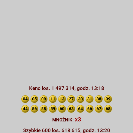
Keno los. 1 497 314, godz. 13:18
04
05
09
11
13
27
30
31
38
39
44
56
58
59
60
63
64
66
67
68
x3
MNOŻNIK:
Szybkie 600 los. 618 615, godz. 13:20