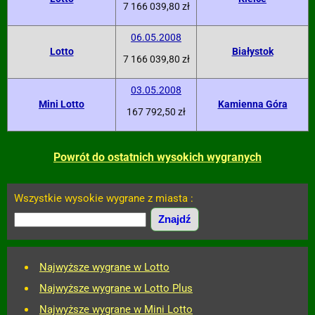
7 166 039,80 zł
06.05.2008
Lotto
Białystok
7 166 039,80 zł
03.05.2008
Mini Lotto
Kamienna Góra
167 792,50 zł
Powrót do ostatnich wysokich wygranych
Wszystkie wysokie wygrane z miasta :
Najwyższe wygrane w Lotto
Najwyższe wygrane w Lotto Plus
Najwyższe wygrane w Mini Lotto