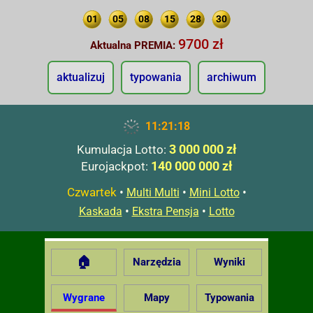
01
05
08
15
28
30
9700 zł
Aktualna PREMIA:
aktualizuj
typowania
archiwum
11:21:19
3 000 000 zł
Kumulacja Lotto:
140 000 000 zł
Eurojackpot:
Czwartek
•
•
•
Multi Multi
Mini Lotto
•
•
Kaskada
Ekstra Pensja
Lotto
🏠
Narzędzia
Wyniki
Wygrane
Mapy
Typowania