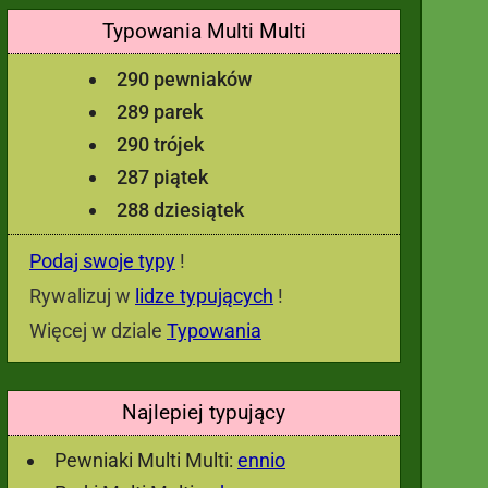
Typowania Multi Multi
290 pewniaków
289 parek
290 trójek
287 piątek
288 dziesiątek
Podaj swoje typy
!
Rywalizuj w
lidze typujących
!
Więcej w dziale
Typowania
Najlepiej typujący
Pewniaki Multi Multi:
ennio