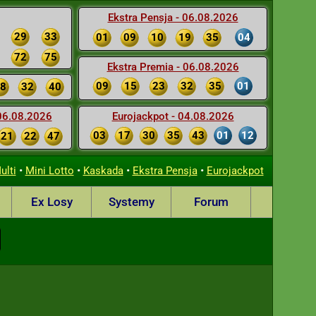
Ekstra Pensja - 06.08.2026
29
33
01
09
10
19
35
04
72
75
Ekstra Premia - 06.08.2026
09
15
23
32
35
01
8
32
40
 06.08.2026
Eurojackpot - 04.08.2026
03
17
30
35
43
01
12
21
22
47
•
•
•
•
ulti
Mini Lotto
Kaskada
Ekstra Pensja
Eurojackpot
Ex Losy
Systemy
Forum