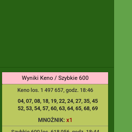
Wyniki Keno / Szybkie 600
Keno los. 1 497 657, godz. 18:46
04
07
08
18
19
22
24
27
35
45
52
53
54
57
60
63
64
65
68
69
x1
MNOŻNIK:
Szybkie 600 los. 618 956, godz. 18:44