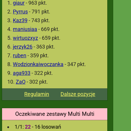
giaur
- 963 pkt.
Pyrrus
- 791 pkt.
Kaz39
- 743 pkt.
maniusiaa
- 669 pkt.
wirtuozxyz
- 659 pkt.
jerzyk26
- 363 pkt.
ruben
- 359 pkt.
Wodzionkaiwoczanka
- 347 pkt.
aga933
- 322 pkt.
ZaO
- 302 pkt.
Regulamin
Dalsze pozycje
Oczekiwane zestawy Multi Multi
1/1:
22
- 16 losowań