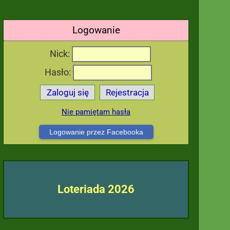
Logowanie
Nick:
Hasło:
Zaloguj się
Rejestracja
Nie pamiętam hasła
Logowanie przez Facebooka
Loteriada 2026