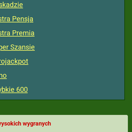
skadzie
tra Pensja
tra Premia
per Szansie
rojackpot
no
bkie 600
ysokich wygranych