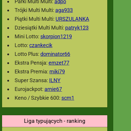
Parki Multi Multi:
adpo
Trójki Multi Multi:
aga933
Piątki Multi Multi:
URSZULANKA
Dziesiątki Multi Multi:
patryk123
Mini Lotto:
skorpion1219
Lotto:
czankecik
Lotto Plus:
dominator66
Ekstra Pensja:
emzet77
Ekstra Premia:
miki79
Super Szansa:
ILNY
Eurojackpot:
arnie67
Keno / Szybkie 600:
scm1
Liga typujących - ranking