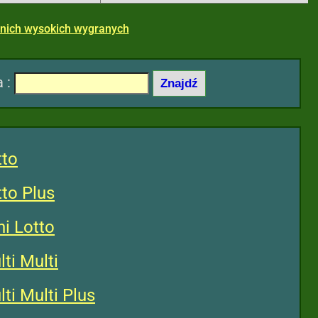
tnich wysokich wygranych
a :
tto
to Plus
i Lotto
ti Multi
i Multi Plus