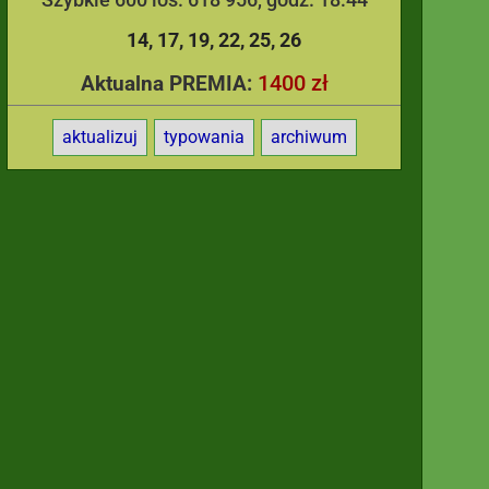
14
17
19
22
25
26
1400 zł
Aktualna PREMIA:
aktualizuj
typowania
archiwum