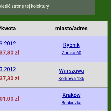
ietlić stronę tej kolektury
/kwota
miasto/adres
3.2012
Rybnik
37,30 zł
Żorska 60
3.2012
Warszawa
37,30 zł
Korkowa 136
Kraków
01,00 zł
Beskidzka