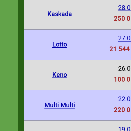
28.0
Kaskada
250 0
27.0
Lotto
21 544 
26.0
Keno
100 0
22.0
Multi Multi
220 0
19.0