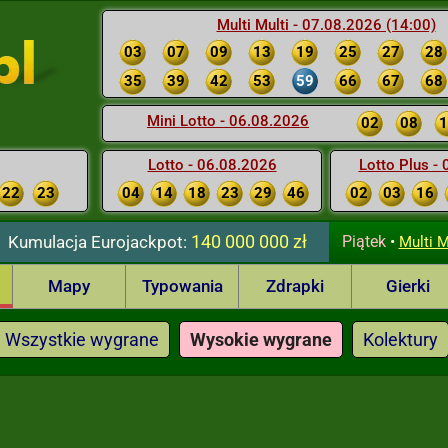
Multi Multi - 07.08.2026 (14:00)
03
07
09
13
19
25
27
28
35
39
42
53
59
66
67
68
Mini Lotto - 06.08.2026
02
08
1
Lotto - 06.08.2026
Lotto Plus -
22
23
04
14
18
23
29
46
02
03
16
140 000 000 zł
Kumulacja
Eurojackpot:
Piątek
•
Multi M
Mapy
Typowania
Zdrapki
Gierki
Wszystkie wygrane
Wysokie wygrane
Kolektury