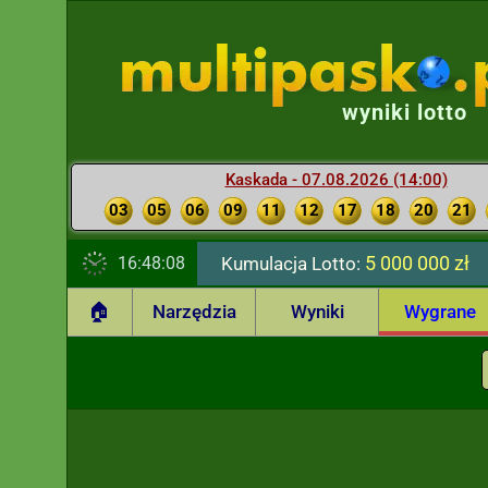
wyniki lotto
Kaskada - 07.08.2026 (14:00)
03
05
06
09
11
12
17
18
20
21
5 000 000 zł
16:48:09
Kumulacja Lotto:
🏠
Narzędzia
Wyniki
Wygrane