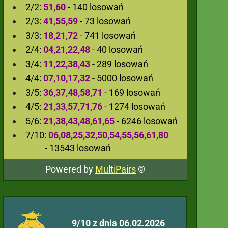
2/2:
51,60
- 140 losowań
2/3:
41,55,59
- 73 losowań
3/3:
18,21,72
- 741 losowań
2/4:
04,21,22,48
- 40 losowań
3/4:
11,22,38,43
- 289 losowań
4/4:
07,10,17,32
- 5000 losowań
3/5:
36,37,48,58,71
- 169 losowań
4/5:
21,33,57,71,76
- 1274 losowań
5/6:
21,38,43,48,61,65
- 6246 losowań
7/10:
06,08,25,32,50,54,55,56,61,80
- 13543 losowań
Powered by
MultiPairs
©
9/10 z dnia 06.02.2026