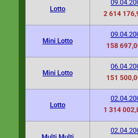
09.04.20
Lotto
2 614 176,
09.04.20
Mini Lotto
158 697,0
06.04.20
Mini Lotto
151 500,0
02.04.20
Lotto
1 314 002,
02.04.20
Multi Multi