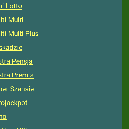
i Lotto
ti Multi
i Multi Plus
skadzie
tra Pensja
tra Premia
per Szansie
rojackpot
no