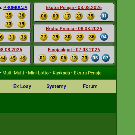
a:
PROMOCJA
Ekstra Pensja - 08.08.2026
35
36
06
09
17
27
35
01
73
79
Ekstra Premia - 08.08.2026
27
29
30
33
35
04
6
31
36
 08.08.2026
Eurojackpot - 07.08.2026
01
03
06
13
23
05
07
44
45
49
•
•
•
•
Multi Multi
Mini Lotto
Kaskada
Ekstra Pensja
Ex Losy
Systemy
Forum