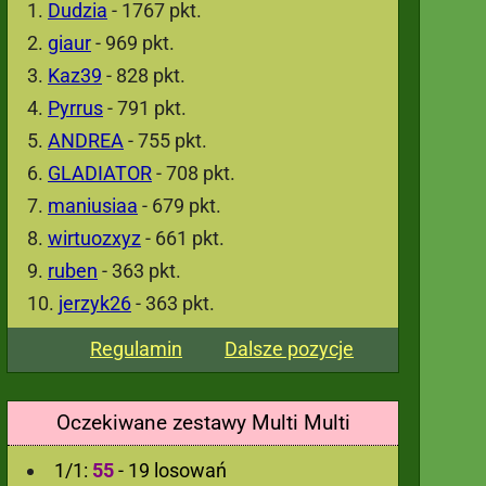
Dudzia
- 1767 pkt.
giaur
- 969 pkt.
Kaz39
- 828 pkt.
Pyrrus
- 791 pkt.
ANDREA
- 755 pkt.
GLADIATOR
- 708 pkt.
maniusiaa
- 679 pkt.
wirtuozxyz
- 661 pkt.
ruben
- 363 pkt.
jerzyk26
- 363 pkt.
Regulamin
Dalsze pozycje
Oczekiwane zestawy Multi Multi
1/1:
55
- 19 losowań