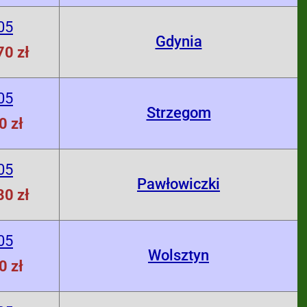
05
Gdynia
70 zł
05
Strzegom
0 zł
05
Pawłowiczki
80 zł
05
Wolsztyn
0 zł