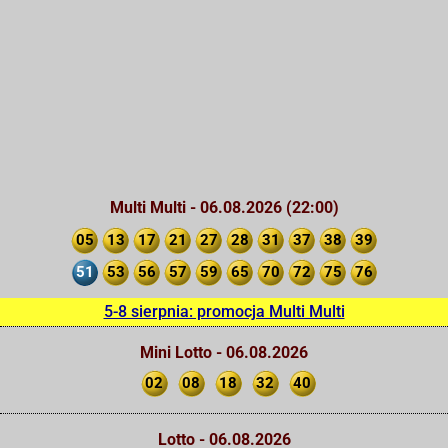
Multi Multi - 06.08.2026 (22:00)
05
13
17
21
27
28
31
37
38
39
51
53
56
57
59
65
70
72
75
76
5-8 sierpnia: promocja Multi Multi
Mini Lotto - 06.08.2026
02
08
18
32
40
Lotto - 06.08.2026