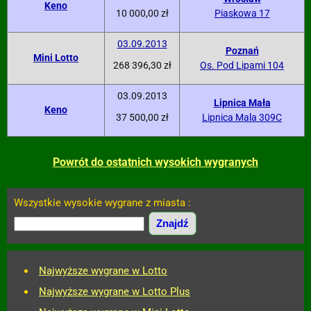
Keno
10 000,00 zł
Piaskowa 17
03.09.2013
Poznań
Mini Lotto
268 396,30 zł
Os. Pod Lipami 104
03.09.2013
Lipnica Mała
Keno
37 500,00 zł
Lipnica Mala 309C
Powrót do ostatnich wysokich wygranych
Wszystkie wysokie wygrane z miasta :
Najwyższe wygrane w Lotto
Najwyższe wygrane w Lotto Plus