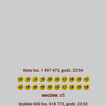
Keno los. 1 497 473, godz. 23:54
03
10
12
19
28
32
37
38
39
41
42
44
46
49
50
55
57
58
59
64
x5
MNOŻNIK:
Szybkie 600 los. 618 773, godz. 23:52