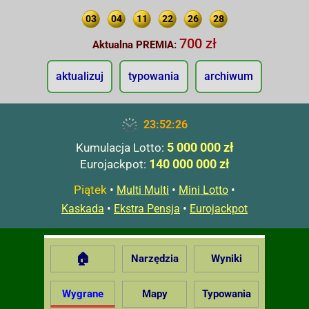
03
04
11
22
26
28
700 zł
Aktualna PREMIA:
aktualizuj
typowania
archiwum
23:52:27
5 000 000 zł
Kumulacja Lotto:
140 000 000 zł
Eurojackpot:
Piątek
•
•
•
Multi Multi
Mini Lotto
•
•
Kaskada
Ekstra Pensja
Eurojackpot
🏠
Narzędzia
Wyniki
Wygrane
Mapy
Typowania