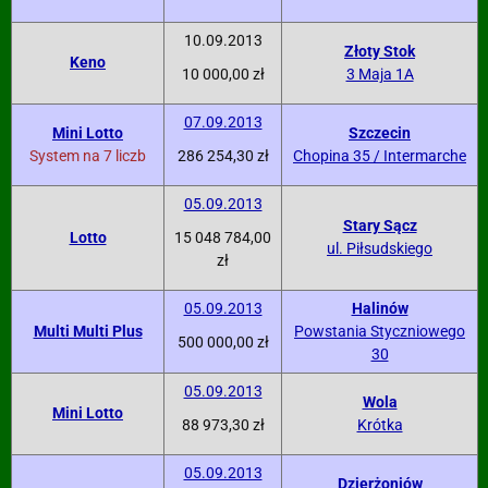
10.09.2013
Złoty Stok
Keno
10 000,00 zł
3 Maja 1A
07.09.2013
Mini Lotto
Szczecin
System na 7 liczb
286 254,30 zł
Chopina 35 / Intermarche
05.09.2013
Stary Sącz
Lotto
15 048 784,00
ul. Piłsudskiego
zł
05.09.2013
Halinów
Multi Multi Plus
Powstania Styczniowego
500 000,00 zł
30
05.09.2013
Wola
Mini Lotto
88 973,30 zł
Krótka
05.09.2013
Dzierżoniów