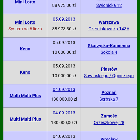
Mini Lotto
88 973,30 zł
Świdnicka 12
05.09.2013
Mini Lotto
Warszawa
System na 6 liczb
88 973,30 zł
Czerniakowska 143A
05.09.2013
Skarżysko-Kamienna
Keno
10 000,00 zł
Sokola 4
05.09.2013
Piastów
Keno
10 000,00 zł
Sowińskiego / Ogińskiego
04.09.2013
Poznań
Multi Multi Plus
130 000,00 zł
Serbska 7
04.09.2013
Zamość
Multi Multi Plus
130 000,00 zł
Orzeszkowej 28
04.09.2013
Wrocław