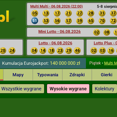
Multi Multi - 06.08.2026 (22:00)
5-8 sierpni
05
13
17
21
27
28
31
37
51
53
56
57
59
65
70
72
Mini Lotto - 06.08.2026
02
08
1
Lotto - 06.08.2026
Lotto Plus -
20
24
04
14
18
23
29
46
02
03
16
140 000 000 zł
Kumulacja
Eurojackpot:
Piątek
•
Multi M
Mapy
Typowania
Zdrapki
Gierki
Wszystkie wygrane
Wysokie wygrane
Kolektury