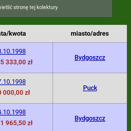
ietlić stronę tej kolektury
ata/kwota
miasto/adres
8.10.1998
Bydgoszcz
5 333,00 zł
7.10.1998
Puck
 000,00 zł
4.10.1998
Bydgoszcz
1 965,50 zł