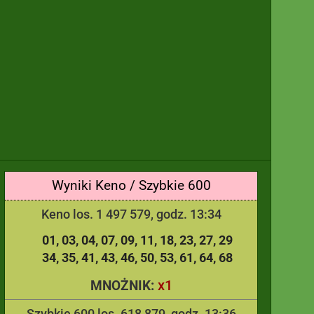
Wyniki Keno / Szybkie 600
Keno los. 1 497 579, godz. 13:34
01
03
04
07
09
11
18
23
27
29
34
35
41
43
46
50
53
61
64
68
x1
MNOŻNIK:
Szybkie 600 los. 618 879, godz. 13:36