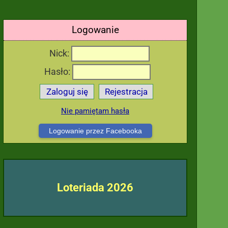
Logowanie
Nick:
Hasło:
Zaloguj się
Rejestracja
Nie pamiętam hasła
Logowanie przez Facebooka
Loteriada 2026