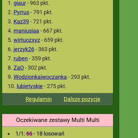
giaur
- 963 pkt.
Pyrrus
- 791 pkt.
Kaz39
- 721 pkt.
maniusiaa
- 667 pkt.
wirtuozxyz
- 659 pkt.
jerzyk26
- 363 pkt.
ruben
- 359 pkt.
ZaO
- 302 pkt.
Wodzionkaiwoczanka
- 293 pkt.
lubietyskie
- 275 pkt.
Regulamin
Dalsze pozycje
Oczekiwane zestawy Multi Multi
1/1:
66
- 18 losowań