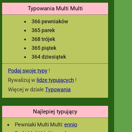
Typowania Multi Multi
366 pewniaków
365 parek
368 trójek
365 piątek
364 dziesiątek
Podaj swoje typy
!
Rywalizuj w
lidze typujących
!
Więcej w dziale
Typowania
Najlepiej typujący
Pewniaki Multi Multi:
ennio