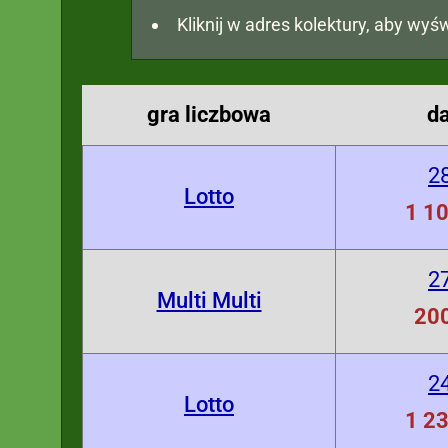
Kliknij w adres kolektury, aby wyśw
gra liczbowa
d
2
Lotto
1 10
2
Multi Multi
200
2
Lotto
1 23