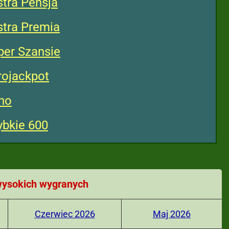
tra Pensja
tra Premia
per Szansie
rojackpot
no
bkie 600
ysokich wygranych
Czerwiec 2026
Maj 2026