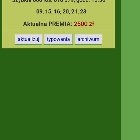
09
15
16
20
21
23
2500 zł
Aktualna PREMIA:
aktualizuj
typowania
archiwum