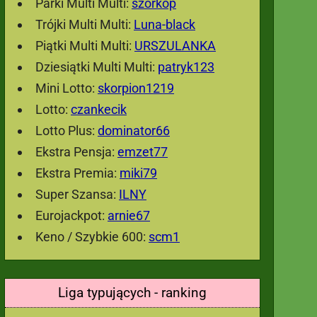
Parki Multi Multi:
szorkop
Trójki Multi Multi:
Luna-black
Piątki Multi Multi:
URSZULANKA
Dziesiątki Multi Multi:
patryk123
Mini Lotto:
skorpion1219
Lotto:
czankecik
Lotto Plus:
dominator66
Ekstra Pensja:
emzet77
Ekstra Premia:
miki79
Super Szansa:
ILNY
Eurojackpot:
arnie67
Keno / Szybkie 600:
scm1
Liga typujących - ranking