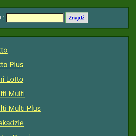
a :
tto
to Plus
i Lotto
ti Multi
i Multi Plus
skadzie