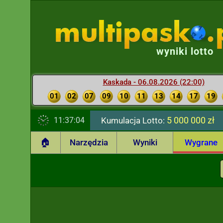
wyniki lotto
Kaskada - 06.08.2026 (22:00)
01
02
07
09
10
11
13
14
17
19
5 000 000 zł
11:37:05
Kumulacja Lotto:
🏠
Narzędzia
Wyniki
Wygrane