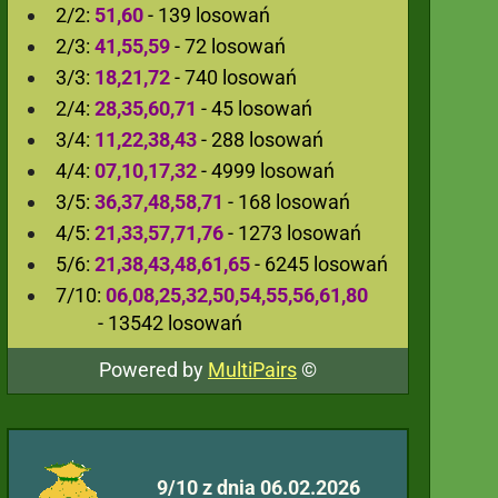
2/2:
51,60
- 139 losowań
2/3:
41,55,59
- 72 losowań
3/3:
18,21,72
- 740 losowań
2/4:
28,35,60,71
- 45 losowań
3/4:
11,22,38,43
- 288 losowań
4/4:
07,10,17,32
- 4999 losowań
3/5:
36,37,48,58,71
- 168 losowań
4/5:
21,33,57,71,76
- 1273 losowań
5/6:
21,38,43,48,61,65
- 6245 losowań
7/10:
06,08,25,32,50,54,55,56,61,80
- 13542 losowań
Powered by
MultiPairs
©
9/10 z dnia 06.02.2026