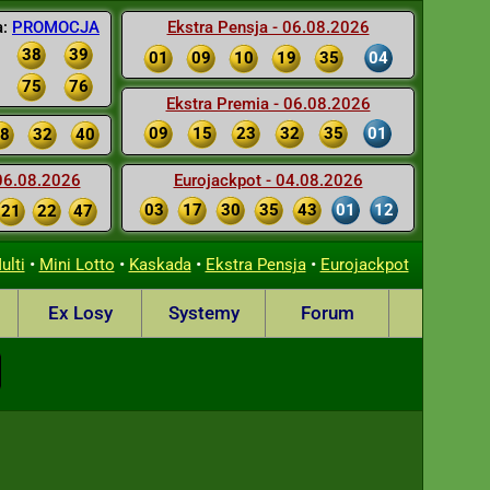
a:
PROMOCJA
Ekstra Pensja - 06.08.2026
38
39
01
09
10
19
35
04
75
76
Ekstra Premia - 06.08.2026
09
15
23
32
35
01
8
32
40
 06.08.2026
Eurojackpot - 04.08.2026
03
17
30
35
43
01
12
21
22
47
•
•
•
•
ulti
Mini Lotto
Kaskada
Ekstra Pensja
Eurojackpot
Ex Losy
Systemy
Forum