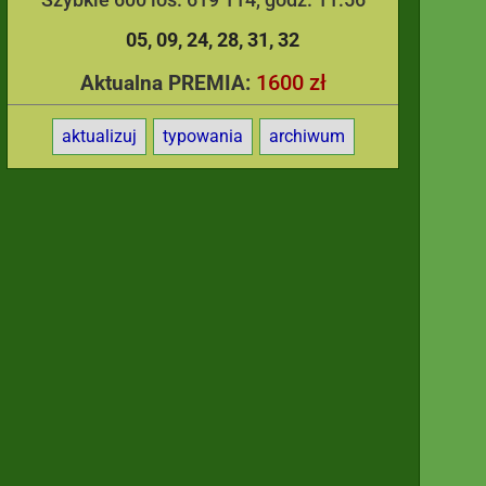
05
09
24
28
31
32
1600 zł
Aktualna PREMIA:
aktualizuj
typowania
archiwum