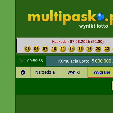
wyniki lotto
Kaskada - 07.08.2026 (22:00)
03
06
07
10
11
14
15
16
20
22
5 000 000 
09:59:59
Kumulacja Lotto:
🏠
Narzędzia
Wyniki
Wygrane