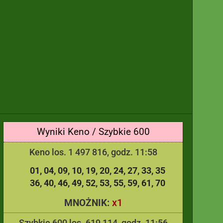
Wyniki Keno / Szybkie 600
Keno los. 1 497 816, godz. 11:58
01
04
09
10
19
20
24
27
33
35
36
40
46
49
52
53
55
59
61
70
x1
MNOŻNIK:
Szybkie 600 los. 619 114, godz. 11:56