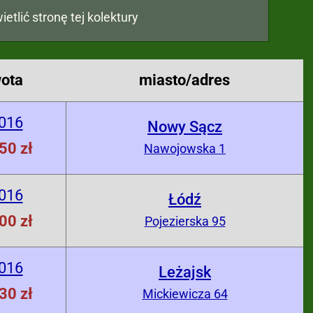
ietlić stronę tej kolektury
ota
miasto/adres
2016
Nowy Sącz
50 zł
Nawojowska 1
2016
Łódź
00 zł
Pojezierska 95
2016
Leżajsk
30 zł
Mickiewicza 64