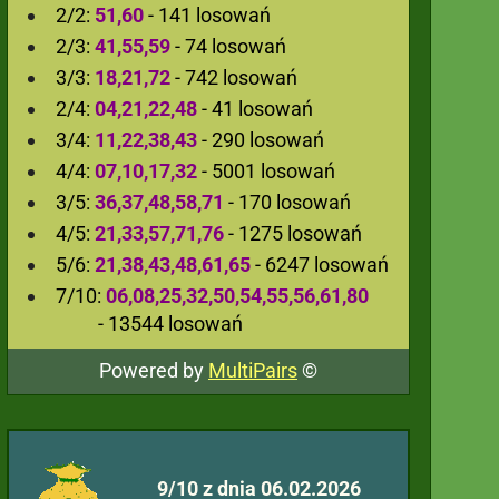
2/2:
51,60
- 141 losowań
2/3:
41,55,59
- 74 losowań
3/3:
18,21,72
- 742 losowań
2/4:
04,21,22,48
- 41 losowań
3/4:
11,22,38,43
- 290 losowań
4/4:
07,10,17,32
- 5001 losowań
3/5:
36,37,48,58,71
- 170 losowań
4/5:
21,33,57,71,76
- 1275 losowań
5/6:
21,38,43,48,61,65
- 6247 losowań
7/10:
06,08,25,32,50,54,55,56,61,80
- 13544 losowań
Powered by
MultiPairs
©
9/10 z dnia 06.02.2026