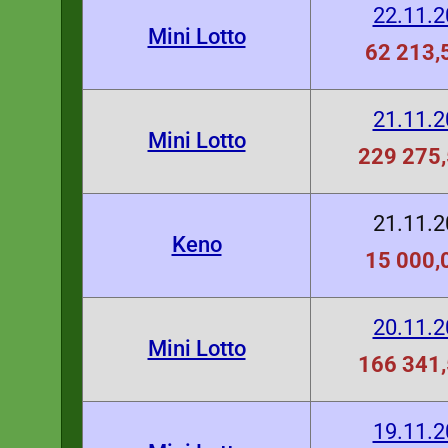
22.11.
Mini Lotto
62 213,5
21.11.
Mini Lotto
229 275,
21.11.
Keno
15 000,0
20.11.
Mini Lotto
166 341,
19.11.