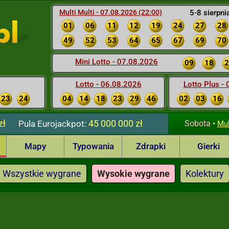
Multi Multi - 07.08.2026 (22:00)
5-8 sierpni
01
06
11
12
19
24
27
28
49
52
53
64
65
67
69
70
Mini Lotto - 07.08.2026
09
18
2
Lotto - 06.08.2026
Lotto Plus -
23
24
04
14
18
23
29
46
02
03
16
zł
45 000 000 zł
Pula
Eurojackpot:
Sobota
•
Mul
Mapy
Typowania
Zdrapki
Gierki
Wszystkie wygrane
Wysokie wygrane
Kolektury