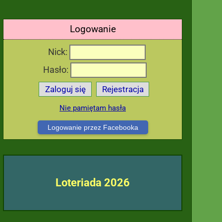
Logowanie
Nick:
Hasło:
Zaloguj się
Rejestracja
Nie pamiętam hasła
Logowanie przez Facebooka
Loteriada 2026