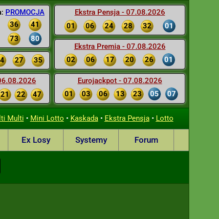
a:
PROMOCJA
Ekstra Pensja - 07.08.2026
36
41
01
06
24
28
32
01
73
80
Ekstra Premia - 07.08.2026
02
06
17
20
26
01
4
27
35
 06.08.2026
Eurojackpot - 07.08.2026
01
03
06
13
23
05
07
21
22
47
•
•
•
•
ti Multi
Mini Lotto
Kaskada
Ekstra Pensja
Lotto
Ex Losy
Systemy
Forum