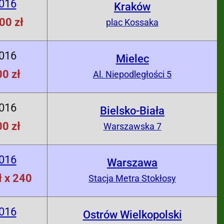
2016
Kraków
00 zł
plac Kossaka
2016
Mielec
0 zł
Al. Niepodległości 5
2016
Bielsko-Biała
0 zł
Warszawska 7
2016
Warszawa
ł x 240
Stacja Metra Stokłosy
2016
Ostrów Wielkopolski