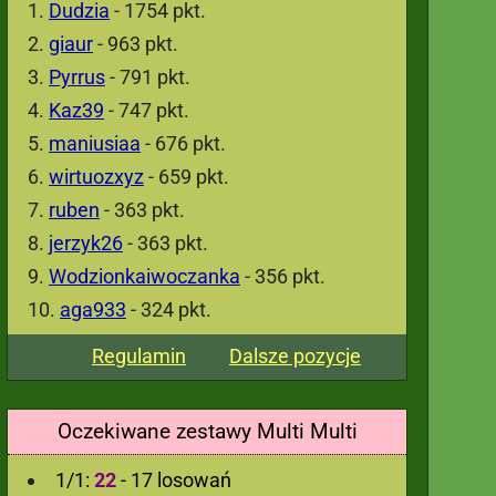
Dudzia
- 1754 pkt.
giaur
- 963 pkt.
Pyrrus
- 791 pkt.
Kaz39
- 747 pkt.
maniusiaa
- 676 pkt.
wirtuozxyz
- 659 pkt.
ruben
- 363 pkt.
jerzyk26
- 363 pkt.
Wodzionkaiwoczanka
- 356 pkt.
aga933
- 324 pkt.
Regulamin
Dalsze pozycje
Oczekiwane zestawy Multi Multi
1/1:
22
- 17 losowań