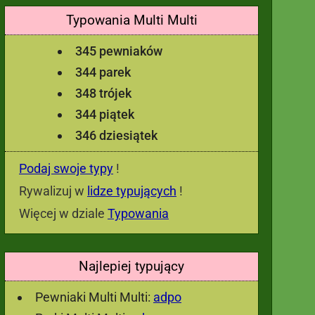
Typowania Multi Multi
345 pewniaków
344 parek
348 trójek
344 piątek
346 dziesiątek
Podaj swoje typy
!
Rywalizuj w
lidze typujących
!
Więcej w dziale
Typowania
Najlepiej typujący
Pewniaki Multi Multi:
adpo