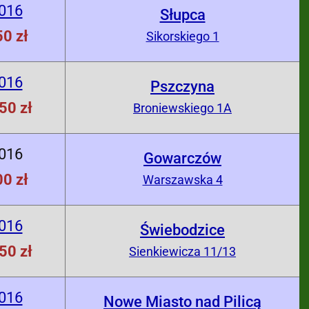
2016
Słupca
0 zł
Sikorskiego 1
2016
Pszczyna
50 zł
Broniewskiego 1A
2016
Gowarczów
0 zł
Warszawska 4
2016
Świebodzice
50 zł
Sienkiewicza 11/13
2016
Nowe Miasto nad Pilicą