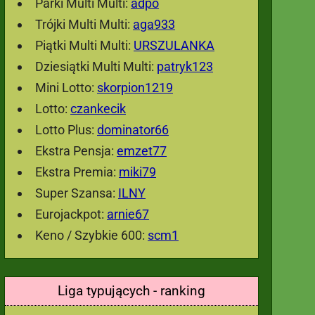
Parki Multi Multi:
adpo
Trójki Multi Multi:
aga933
Piątki Multi Multi:
URSZULANKA
Dziesiątki Multi Multi:
patryk123
Mini Lotto:
skorpion1219
Lotto:
czankecik
Lotto Plus:
dominator66
Ekstra Pensja:
emzet77
Ekstra Premia:
miki79
Super Szansa:
ILNY
Eurojackpot:
arnie67
Keno / Szybkie 600:
scm1
Liga typujących - ranking