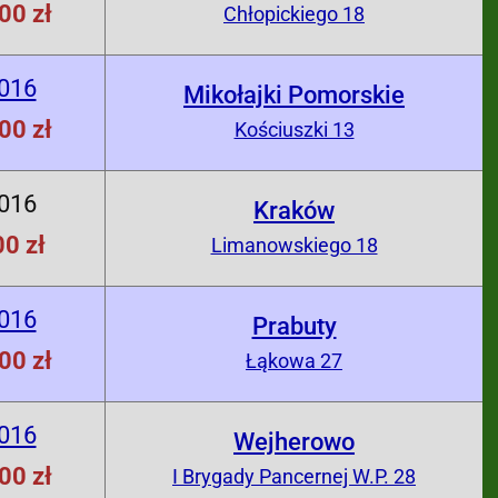
00 zł
Chłopickiego 18
2016
Mikołajki Pomorskie
00 zł
Kościuszki 13
2016
Kraków
0 zł
Limanowskiego 18
2016
Prabuty
00 zł
Łąkowa 27
2016
Wejherowo
00 zł
I Brygady Pancernej W.P. 28