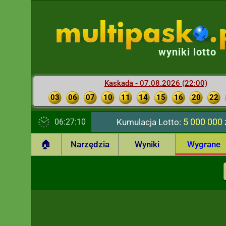
wyniki lotto
Kaskada - 07.08.2026 (22:00)
03
06
07
10
11
14
15
16
20
22
5 000 000 
06:27:10
Kumulacja Lotto:
🏠
Narzędzia
Wyniki
Wygrane