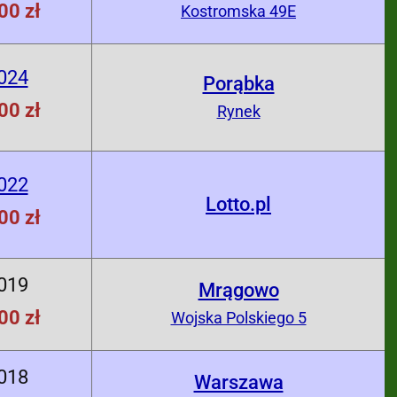
00 zł
Kostromska 49E
024
Porąbka
00 zł
Rynek
022
Lotto.pl
00 zł
019
Mrągowo
00 zł
Wojska Polskiego 5
018
Warszawa