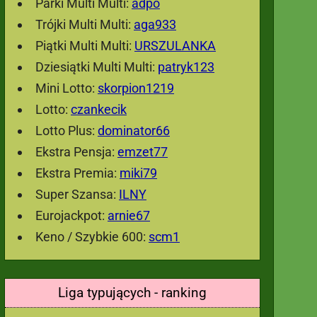
Parki Multi Multi:
adpo
Trójki Multi Multi:
aga933
Piątki Multi Multi:
URSZULANKA
Dziesiątki Multi Multi:
patryk123
Mini Lotto:
skorpion1219
Lotto:
czankecik
Lotto Plus:
dominator66
Ekstra Pensja:
emzet77
Ekstra Premia:
miki79
Super Szansa:
ILNY
Eurojackpot:
arnie67
Keno / Szybkie 600:
scm1
Liga typujących - ranking