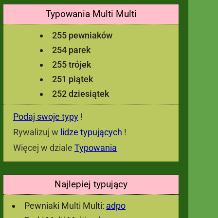
Typowania Multi Multi
255 pewniaków
254 parek
255 trójek
251 piątek
252 dziesiątek
Podaj swoje typy
!
Rywalizuj w
lidze typujących
!
Więcej w dziale
Typowania
Najlepiej typujący
Pewniaki Multi Multi:
adpo