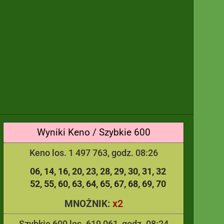
Wyniki Keno / Szybkie 600
Keno los. 1 497 763, godz. 08:26
06
14
16
20
23
28
29
30
31
32
52
55
60
63
64
65
67
68
69
70
x2
MNOŻNIK:
Szybkie 600 los. 619 061, godz. 08:24