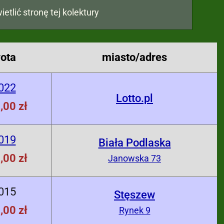
ietlić stronę tej kolektury
ota
miasto/adres
022
Lotto.pl
,00 zł
019
Biała Podlaska
,00 zł
Janowska 73
015
Stęszew
,00 zł
Rynek 9