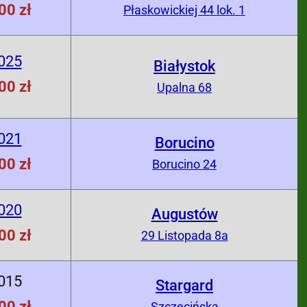
00 zł
Płaskowickiej 44 lok. 1
025
Białystok
00 zł
Upalna 68
021
Borucino
00 zł
Borucino 24
020
Augustów
00 zł
29 Listopada 8a
015
Stargard
00 zł
Szczecińska