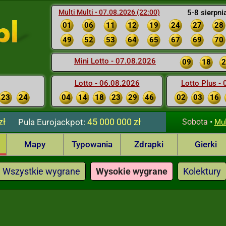
Multi Multi - 07.08.2026 (22:00)
5-8 sierpni
01
06
11
12
19
24
27
28
49
52
53
64
65
67
69
70
Mini Lotto - 07.08.2026
09
18
2
Lotto - 06.08.2026
Lotto Plus -
23
24
04
14
18
23
29
46
02
03
16
zł
45 000 000 zł
Pula
Eurojackpot:
Sobota
•
Mul
Mapy
Typowania
Zdrapki
Gierki
Wszystkie wygrane
Wysokie wygrane
Kolektury