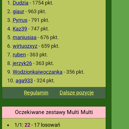
Dudzia
- 1754 pkt.
giaur
- 963 pkt.
Pyrrus
- 791 pkt.
Kaz39
- 747 pkt.
maniusiaa
- 676 pkt.
wirtuozxyz
- 659 pkt.
ruben
- 363 pkt.
jerzyk26
- 363 pkt.
Wodzionkaiwoczanka
- 356 pkt.
aga933
- 324 pkt.
Regulamin
Dalsze pozycje
Oczekiwane zestawy Multi Multi
1/1:
22
- 17 losowań