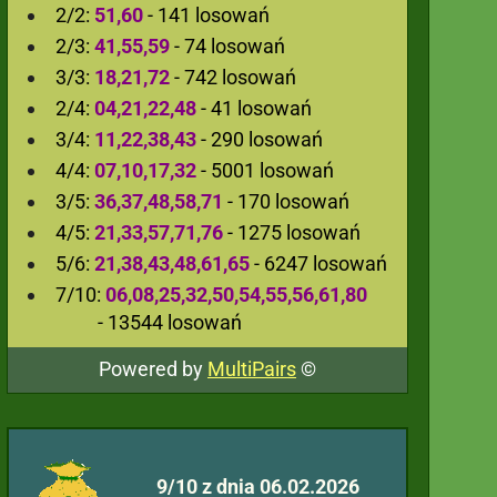
2/2:
51,60
- 141 losowań
2/3:
41,55,59
- 74 losowań
3/3:
18,21,72
- 742 losowań
2/4:
04,21,22,48
- 41 losowań
3/4:
11,22,38,43
- 290 losowań
4/4:
07,10,17,32
- 5001 losowań
3/5:
36,37,48,58,71
- 170 losowań
4/5:
21,33,57,71,76
- 1275 losowań
5/6:
21,38,43,48,61,65
- 6247 losowań
7/10:
06,08,25,32,50,54,55,56,61,80
- 13544 losowań
Powered by
MultiPairs
©
9/10 z dnia 06.02.2026