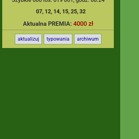
07
12
14
15
25
32
4000 zł
Aktualna PREMIA:
aktualizuj
typowania
archiwum