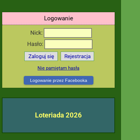
Logowanie
Nick:
Hasło:
Zaloguj się
Rejestracja
Nie pamiętam hasła
Logowanie przez Facebooka
Loteriada 2026