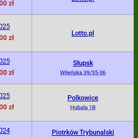
00 zł
025
Lotto.pl
00 zł
025
Słupsk
00 zł
Wileńska 39/35-36
025
Polkowice
00 zł
Hubala 1B
024
Piotrków Trybunalski