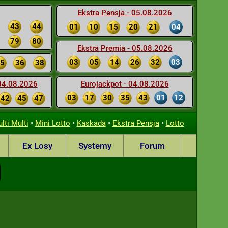
Ekstra Pensja - 05.08.2026
43
44
01
10
15
20
21
04
79
80
Ekstra Premia - 05.08.2026
03
05
14
26
32
03
5
36
38
 04.08.2026
Eurojackpot - 04.08.2026
03
17
30
35
43
01
12
42
45
47
•
•
•
•
lti Multi
Mini Lotto
Kaskada
Ekstra Pensja
Lotto
Ex Losy
Systemy
Forum