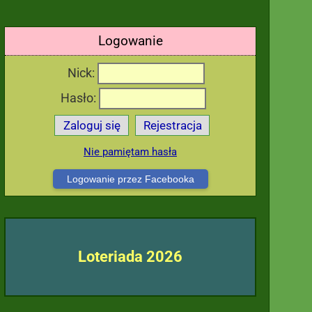
Logowanie
Nick:
Hasło:
Zaloguj się
Rejestracja
Nie pamiętam hasła
Logowanie przez Facebooka
Loteriada 2026