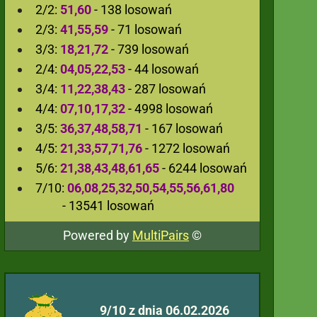
2/2:
51,60
- 138 losowań
2/3:
41,55,59
- 71 losowań
3/3:
18,21,72
- 739 losowań
2/4:
04,05,22,53
- 44 losowań
3/4:
11,22,38,43
- 287 losowań
4/4:
07,10,17,32
- 4998 losowań
3/5:
36,37,48,58,71
- 167 losowań
4/5:
21,33,57,71,76
- 1272 losowań
5/6:
21,38,43,48,61,65
- 6244 losowań
7/10:
06,08,25,32,50,54,55,56,61,80
- 13541 losowań
Powered by
MultiPairs
©
9/10 z dnia 06.02.2026