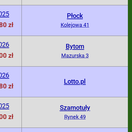
025
Płock
80 zł
Kolejowa 41
026
Bytom
00 zł
Mazurska 3
026
Lotto.pl
80 zł
025
Szamotuły
00 zł
Rynek 49