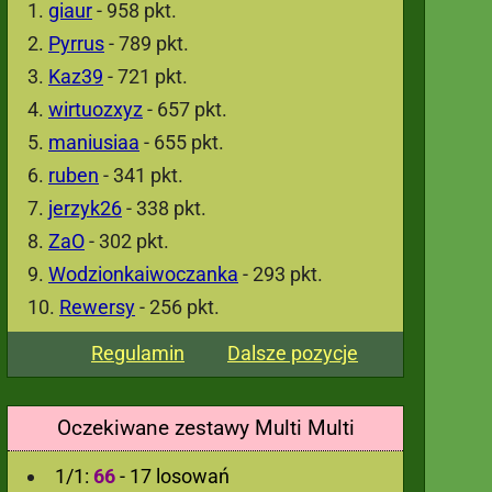
giaur
- 958 pkt.
Pyrrus
- 789 pkt.
Kaz39
- 721 pkt.
wirtuozxyz
- 657 pkt.
maniusiaa
- 655 pkt.
ruben
- 341 pkt.
jerzyk26
- 338 pkt.
ZaO
- 302 pkt.
Wodzionkaiwoczanka
- 293 pkt.
Rewersy
- 256 pkt.
Regulamin
Dalsze pozycje
Oczekiwane zestawy Multi Multi
1/1:
66
- 17 losowań