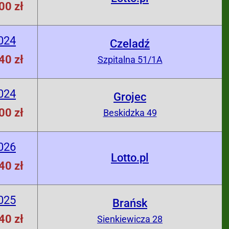
00 zł
024
Czeladź
40 zł
Szpitalna 51/1A
024
Grojec
00 zł
Beskidzka 49
026
Lotto.pl
40 zł
025
Brańsk
40 zł
Sienkiewicza 28