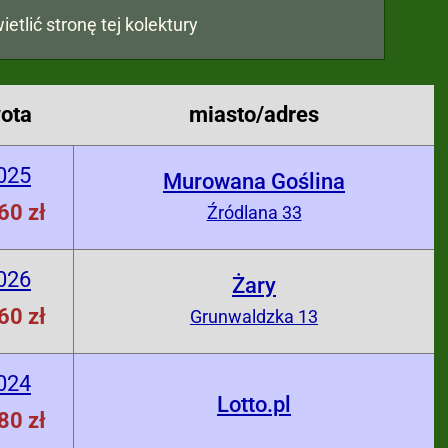
ietlić stronę tej kolektury
ota
miasto/adres
025
Murowana Goślina
60 zł
Źródlana 33
026
Żary
60 zł
Grunwaldzka 13
024
Lotto.pl
80 zł