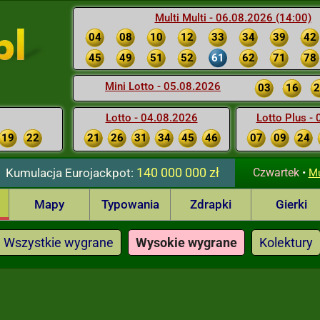
Multi Multi - 06.08.2026 (14:00)
04
08
10
12
33
34
39
42
45
49
51
52
61
62
71
78
Mini Lotto - 05.08.2026
03
16
2
Lotto - 04.08.2026
Lotto Plus -
19
22
21
26
31
34
45
46
07
09
24
140 000 000 zł
Kumulacja
Eurojackpot:
Czwartek
•
Mu
Mapy
Typowania
Zdrapki
Gierki
Wszystkie wygrane
Wysokie wygrane
Kolektury