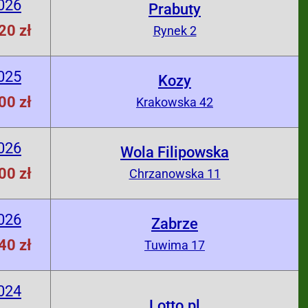
026
Prabuty
20 zł
Rynek 2
025
Kozy
00 zł
Krakowska 42
026
Wola Filipowska
00 zł
Chrzanowska 11
026
Zabrze
40 zł
Tuwima 17
024
Lotto.pl