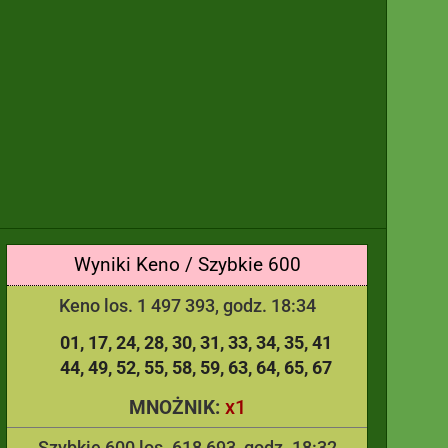
Wyniki Keno / Szybkie 600
Keno los. 1 497 393, godz. 18:34
01
17
24
28
30
31
33
34
35
41
44
49
52
55
58
59
63
64
65
67
x1
MNOŻNIK:
Szybkie 600 los. 618 693, godz. 18:32