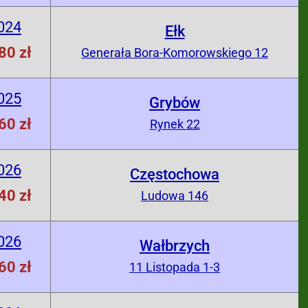
024
Ełk
80 zł
Generała Bora-Komorowskiego 12
025
Grybów
60 zł
Rynek 22
026
Częstochowa
40 zł
Ludowa 146
026
Wałbrzych
60 zł
11 Listopada 1-3