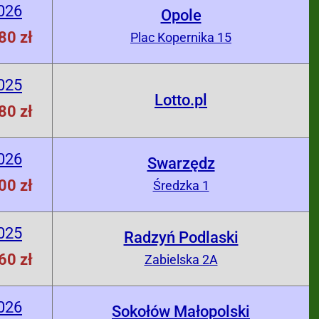
026
Opole
80 zł
Plac Kopernika 15
025
Lotto.pl
80 zł
026
Swarzędz
00 zł
Średzka 1
025
Radzyń Podlaski
60 zł
Zabielska 2A
026
Sokołów Małopolski