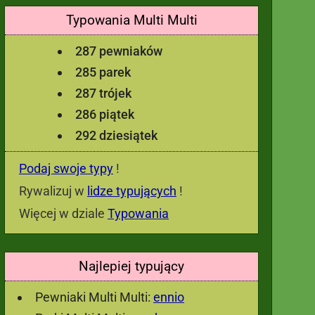
Typowania Multi Multi
287 pewniaków
285 parek
287 trójek
286 piątek
292 dziesiątek
Podaj swoje typy
!
Rywalizuj w
lidze typujących
!
Więcej w dziale
Typowania
Najlepiej typujący
Pewniaki Multi Multi:
ennio