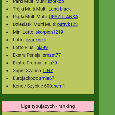
Parki Multi Multi:
szorkop
Trójki Multi Multi:
Luna-black
Piątki Multi Multi:
URSZULANKA
Dziesiątki Multi Multi:
patryk123
Mini Lotto:
skorpion1219
Lotto:
czankecik
Lotto Plus:
jola99
Ekstra Pensja:
emzet77
Ekstra Premia:
miki79
Super Szansa:
ILNY
Eurojackpot:
arnie67
Keno / Szybkie 600:
scm1
Liga typujących - ranking