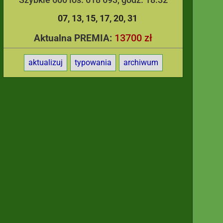
07
13
15
17
20
31
13700 zł
Aktualna PREMIA:
aktualizuj
typowania
archiwum