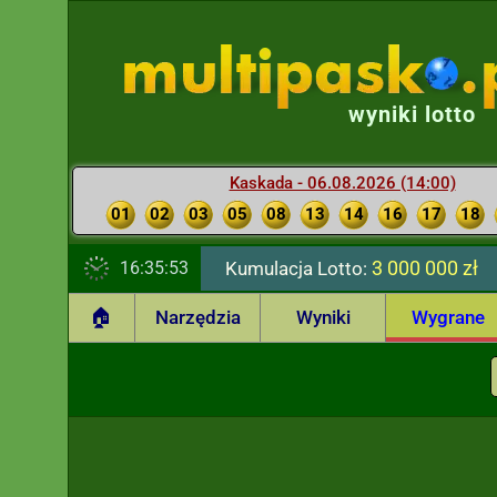
wyniki lotto
Kaskada - 06.08.2026 (14:00)
01
02
03
05
08
13
14
16
17
18
3 000 000 zł
16:35:54
Kumulacja Lotto:
🏠
Narzędzia
Wyniki
Wygrane