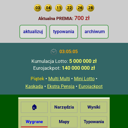
03
04
11
22
26
28
700 zł
Aktualna PREMIA:
aktualizuj
typowania
archiwum
03:05:06
5 000 000 zł
Kumulacja Lotto:
140 000 000 zł
Eurojackpot:
Piątek
•
•
•
Multi Multi
Mini Lotto
•
•
Kaskada
Ekstra Pensja
Eurojackpot
🏠
Narzędzia
Wyniki
Wygrane
Mapy
Typowania