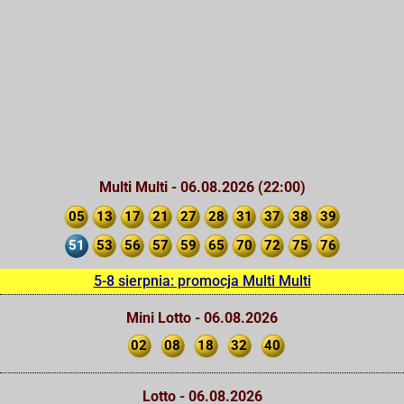
Multi Multi - 06.08.2026 (22:00)
05
13
17
21
27
28
31
37
38
39
51
53
56
57
59
65
70
72
75
76
5-8 sierpnia: promocja Multi Multi
Mini Lotto - 06.08.2026
02
08
18
32
40
Lotto - 06.08.2026