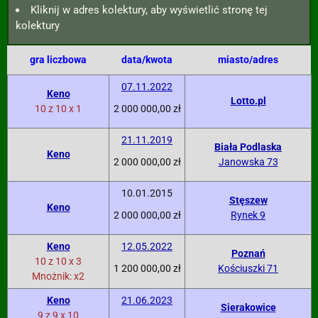
Kliknij w adres kolektury, aby wyświetlić stronę tej
kolektury
gra liczbowa
data/kwota
miasto/adres
07.11.2022
Keno
Lotto.pl
10 z 10 x 1
2 000 000,00 zł
21.11.2019
Biała Podlaska
Keno
2 000 000,00 zł
Janowska 73
10.01.2015
Stęszew
Keno
2 000 000,00 zł
Rynek 9
Keno
12.05.2022
Poznań
10 z 10 x 3
1 200 000,00 zł
Kościuszki 71
Mnożnik: x2
Keno
21.06.2023
Sierakowice
9 z 9 x 10