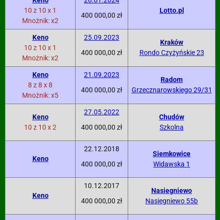
Keno
26.01.2024
10 z 10 x 1
Lotto.pl
400 000,00 zł
Mnożnik: x2
Keno
25.09.2023
Kraków
10 z 10 x 1
400 000,00 zł
Rondo Czyżyńskie 23
Mnożnik: x2
Keno
21.09.2023
Radom
8 z 8 x 8
400 000,00 zł
Grzecznarowskiego 29/31
Mnożnik: x5
27.05.2022
Keno
Chudów
10 z 10 x 2
400 000,00 zł
Szkolna
22.12.2018
Siemkowice
Keno
400 000,00 zł
Widawska 1
10.12.2017
Nasiegniewo
Keno
400 000,00 zł
Nasiegniewo 55b