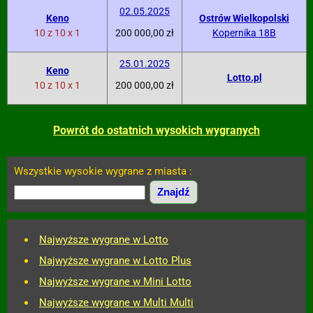
02.05.2025
Keno
Ostrów Wielkopolski
10 z 10 x 1
200 000,00 zł
Kopernika 18B
25.01.2025
Keno
Lotto.pl
10 z 10 x 1
200 000,00 zł
Powrót do ostatnich wysokich wygranych
Wszystkie wysokie wygrane z miasta :
Najwyższe wygrane w Lotto
Najwyższe wygrane w Lotto Plus
Najwyższe wygrane w Mini Lotto
Najwyższe wygrane w Multi Multi