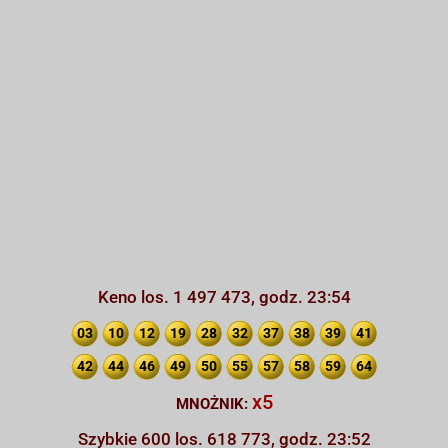
Keno los. 1 497 473, godz. 23:54
03
10
12
19
28
32
37
38
39
41
42
44
46
49
50
55
57
58
59
64
x5
MNOŻNIK:
Szybkie 600 los. 618 773, godz. 23:52