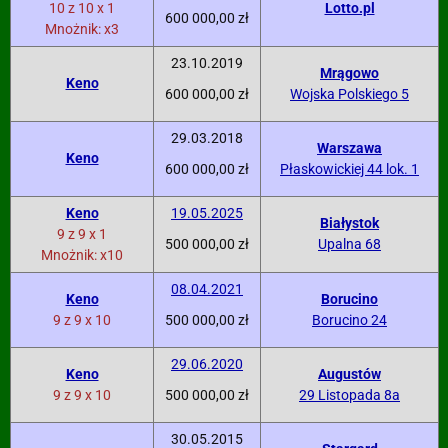
10 z 10 x 1
Lotto.pl
600 000,00 zł
Mnożnik: x3
23.10.2019
Mrągowo
Keno
600 000,00 zł
Wojska Polskiego 5
29.03.2018
Warszawa
Keno
600 000,00 zł
Płaskowickiej 44 lok. 1
Keno
19.05.2025
Białystok
9 z 9 x 1
500 000,00 zł
Upalna 68
Mnożnik: x10
08.04.2021
Keno
Borucino
9 z 9 x 10
500 000,00 zł
Borucino 24
29.06.2020
Keno
Augustów
9 z 9 x 10
500 000,00 zł
29 Listopada 8a
30.05.2015