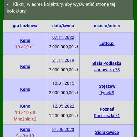
Kliknij w adres kolektury, aby wyświetlić stronę tej
kolektury
gra liczbowa
data/kwota
miasto/adres
07.11.2022
Keno
Lotto.pl
10 z 10 x 1
2 000 000,00 zł
21.11.2019
Biała Podlaska
Keno
2 000 000,00 zł
Janowska 73
10.01.2015
Stęszew
Keno
2 000 000,00 zł
Rynek 9
Keno
12.05.2022
Poznań
10 z 10 x 3
1 200 000,00 zł
Kościuszki 71
Mnożnik: x2
Keno
21.06.2023
Sierakowice
9 z 9 x 10