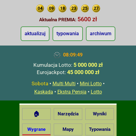
04
09
18
23
25
27
5600 zł
Aktualna PREMIA:
aktualizuj
typowania
archiwum
08:09:50
5 000 000 zł
Kumulacja Lotto:
45 000 000 zł
Eurojackpot:
Sobota
•
•
•
Multi Multi
Mini Lotto
•
•
Kaskada
Ekstra Pensja
Lotto
🏠
Narzędzia
Wyniki
Wygrane
Mapy
Typowania