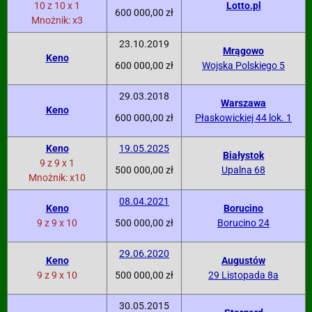
10 z 10 x 1
Lotto.pl
600 000,00 zł
Mnożnik: x3
23.10.2019
Mrągowo
Keno
600 000,00 zł
Wojska Polskiego 5
29.03.2018
Warszawa
Keno
600 000,00 zł
Płaskowickiej 44 lok. 1
Keno
19.05.2025
Białystok
9 z 9 x 1
500 000,00 zł
Upalna 68
Mnożnik: x10
08.04.2021
Keno
Borucino
9 z 9 x 10
500 000,00 zł
Borucino 24
29.06.2020
Keno
Augustów
9 z 9 x 10
500 000,00 zł
29 Listopada 8a
30.05.2015