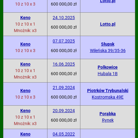
Lotto.pl
10 z 10 x 3
600 000,00 zł
Keno
24.10.2025
10 z 10 x 1
Lotto.pl
600 000,00 zł
Mnożnik: x3
07.07.2025
Keno
Słupsk
10 z 10 x 3
600 000,00 zł
Wileńska 39/35-36
Keno
16.06.2025
Polkowice
10 z 10 x 1
600 000,00 zł
Hubala 1B
Mnożnik: x3
21.09.2024
Keno
Piotrków Trybunalski
10 z 10 x 3
600 000,00 zł
Kostromska 49E
Keno
20.09.2024
Porąbka
10 z 10 x 1
600 000,00 zł
Rynek
Mnożnik: x3
Keno
04.05.2022