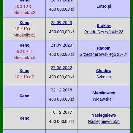
Keno
26.01.2024
10 z 10 x 1
Lotto.pl
400 000,00 zł
Mnożnik: x2
Keno
25.09.2023
Kraków
10 z 10 x 1
400 000,00 zł
Rondo Czyżyńskie 23
Mnożnik: x2
Keno
21.09.2023
Radom
8 z 8 x 8
400 000,00 zł
Grzecznarowskiego 29/31
Mnożnik: x5
27.05.2022
Keno
Chudów
10 z 10 x 2
400 000,00 zł
Szkolna
22.12.2018
Siemkowice
Keno
400 000,00 zł
Widawska 1
10.12.2017
Nasiegniewo
Keno
400 000,00 zł
Nasiegniewo 55b