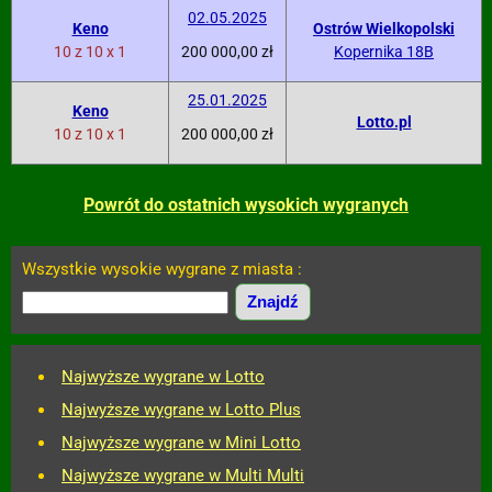
02.05.2025
Keno
Ostrów Wielkopolski
10 z 10 x 1
200 000,00 zł
Kopernika 18B
25.01.2025
Keno
Lotto.pl
10 z 10 x 1
200 000,00 zł
Powrót do ostatnich wysokich wygranych
Wszystkie wysokie wygrane z miasta :
Najwyższe wygrane w Lotto
Najwyższe wygrane w Lotto Plus
Najwyższe wygrane w Mini Lotto
Najwyższe wygrane w Multi Multi