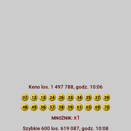
Keno los. 1 497 788, godz. 10:06
07
12
13
24
26
33
34
35
37
39
48
49
56
57
58
59
61
65
69
70
x1
MNOŻNIK:
Szybkie 600 los. 619 087, godz. 10:08