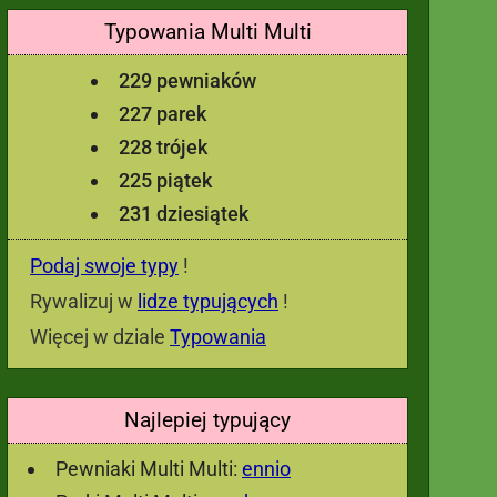
Typowania Multi Multi
229 pewniaków
227 parek
228 trójek
225 piątek
231 dziesiątek
Podaj swoje typy
!
Rywalizuj w
lidze typujących
!
Więcej w dziale
Typowania
Najlepiej typujący
Pewniaki Multi Multi:
ennio