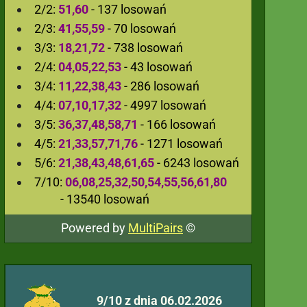
2/2:
51,60
- 137 losowań
2/3:
41,55,59
- 70 losowań
3/3:
18,21,72
- 738 losowań
2/4:
04,05,22,53
- 43 losowań
3/4:
11,22,38,43
- 286 losowań
4/4:
07,10,17,32
- 4997 losowań
3/5:
36,37,48,58,71
- 166 losowań
4/5:
21,33,57,71,76
- 1271 losowań
5/6:
21,38,43,48,61,65
- 6243 losowań
7/10:
06,08,25,32,50,54,55,56,61,80
- 13540 losowań
Powered by
MultiPairs
©
9/10 z dnia 06.02.2026