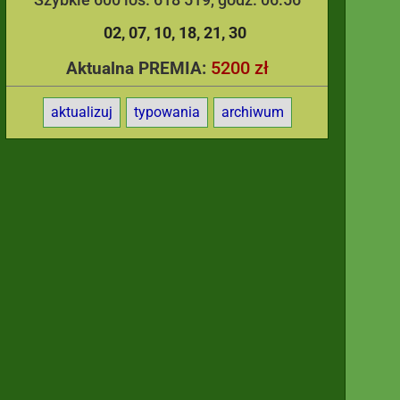
02
07
10
18
21
30
5200 zł
Aktualna PREMIA:
aktualizuj
typowania
archiwum