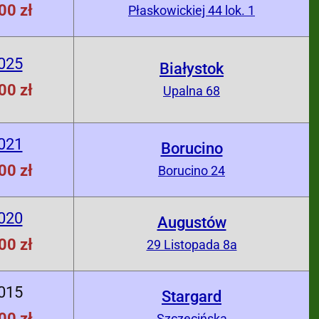
00 zł
Płaskowickiej 44 lok. 1
025
Białystok
00 zł
Upalna 68
021
Borucino
00 zł
Borucino 24
020
Augustów
00 zł
29 Listopada 8a
015
Stargard
00 zł
Szczecińska