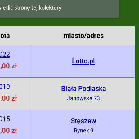
ietlić stronę tej kolektury
ota
miasto/adres
022
Lotto.pl
,00 zł
019
Biała Podlaska
,00 zł
Janowska 73
015
Stęszew
,00 zł
Rynek 9