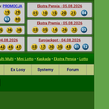
a:
PROMOCJA
Ekstra Pensja - 05.08.2026
19
29
01
10
15
20
21
04
63
80
Ekstra Premia - 05.08.2026
03
05
14
26
32
03
5
36
38
 04.08.2026
Eurojackpot - 04.08.2026
03
17
30
35
43
01
12
42
45
47
•
•
•
•
lti Multi
Mini Lotto
Kaskada
Ekstra Pensja
Lotto
Ex Losy
Systemy
Forum