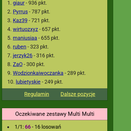
giaur
- 936 pkt.
Pyrrus
- 787 pkt.
Kaz39
- 721 pkt.
wirtuozxyz
- 657 pkt.
maniusiaa
- 655 pkt.
ruben
- 323 pkt.
jerzyk26
- 316 pkt.
ZaO
- 300 pkt.
Wodzionkaiwoczanka
- 289 pkt.
lubietyskie
- 249 pkt.
Regulamin
Dalsze pozycje
Oczekiwane zestawy Multi Multi
1/1:
66
- 16 losowań