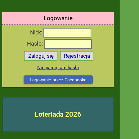
Logowanie
Nick:
Hasło:
Zaloguj się
Rejestracja
Nie pamiętam hasła
Logowanie przez Facebooka
Loteriada 2026