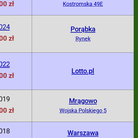
00 zł
Kostromska 49E
024
Porąbka
00 zł
Rynek
022
Lotto.pl
00 zł
019
Mrągowo
00 zł
Wojska Polskiego 5
018
Warszawa