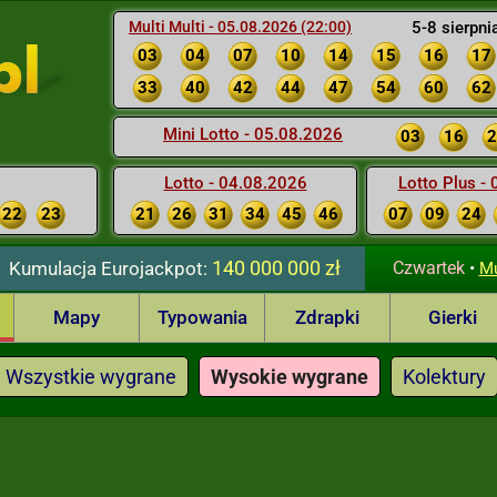
Multi Multi - 05.08.2026 (22:00)
5-8 sierpni
03
04
07
10
14
15
16
17
33
40
42
44
47
54
60
62
Mini Lotto - 05.08.2026
03
16
2
Lotto - 04.08.2026
Lotto Plus -
22
23
21
26
31
34
45
46
07
09
24
140 000 000 zł
Kumulacja
Eurojackpot:
Czwartek
•
Mu
Mapy
Typowania
Zdrapki
Gierki
Wszystkie wygrane
Wysokie wygrane
Kolektury