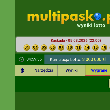
wyniki lotto
Kaskada - 05.08.2026 (22:00)
01
04
05
06
07
10
11
14
15
18
3 000 000 zł
04:59:36
Kumulacja Lotto:
🏠
Narzędzia
Wyniki
Wygrane