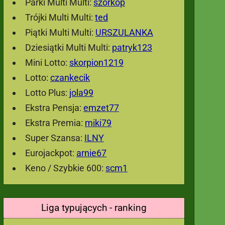
Parki Multi Multi:
szorkop
Trójki Multi Multi:
ted
Piątki Multi Multi:
URSZULANKA
Dziesiątki Multi Multi:
patryk123
Mini Lotto:
skorpion1219
Lotto:
czankecik
Lotto Plus:
jola99
Ekstra Pensja:
emzet77
Ekstra Premia:
miki79
Super Szansa:
ILNY
Eurojackpot:
arnie67
Keno / Szybkie 600:
scm1
Liga typujących - ranking