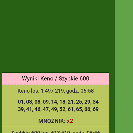
Wyniki Keno / Szybkie 600
Keno los. 1 497 219, godz. 06:58
01
03
08
09
14
18
21
25
29
34
39
41
46
47
49
52
61
65
66
69
x2
MNOŻNIK:
Szybkie 600 los. 618 519, godz. 06:56