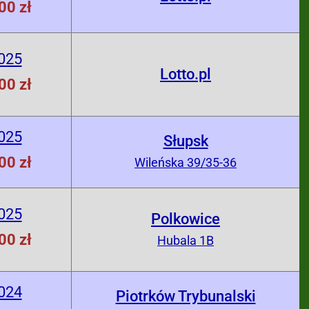
00 zł
025
Lotto.pl
00 zł
025
Słupsk
00 zł
Wileńska 39/35-36
025
Polkowice
00 zł
Hubala 1B
024
Piotrków Trybunalski